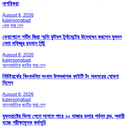
নাগরিকরা
August 8, 2026
kalersongbad
খেলা
সারা দেশ
বেনাপোলে শহীদ জিয়া স্মৃতি ফুটবল টুর্নামেন্টের উদ্বোধন করলেন যুবদল
নেতা মফিজুর রহমান পিন্টু
August 8, 2026
kalersongbad
আন্তর্জাতিক
জাতীয়
সারা দেশ
নিউইয়র্কের কিংবদন্তি সংবাদ উপস্থাপক কাইটি টং অবসরের ঘোষণা
দিলেন
August 8, 2026
kalersongbad
আন্তর্জাতিক
জাতীয়
সারা দেশ
যুক্তরাষ্ট্রে ভিসা পেতে লাগতে পারে ২০ হাজার ডলার পর্যন্ত বন্ড, স্থায়ী
হচ্ছে পরীক্ষামূলক কর্মসূচি