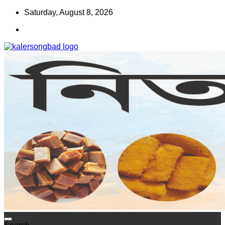
Skip
Saturday, August 8, 2026
to
content
www.kalersongbad.com
কালের সংবাদ