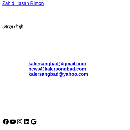
Zahid Hasan Rimon
সম্পাদক ও প্রকাশক
সোহেল চৌধুরী
যোগাযোগ
* ই-মেইল:
*
kalersangbad@gmail.com
*
news@kalersongbad.com
*
kalersangbad@yahoo.com
*
ফোন: 02-48952778
*
মোবাইল : 01842-192270
*
হাউস# ৩২, সড়ক# ৬/বি, সেক্টর# ১২, উত্তরা, ঢাকা-১২৩০, বাংলাদেশ।
Social Media Icon
Facebook
YouTube
Instagram
LinkedIn
Google