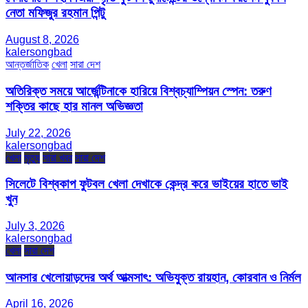
নেতা মফিজুর রহমান পিন্টু
August 8, 2026
kalersongbad
আন্তর্জাতিক
খেলা
সারা দেশ
অতিরিক্ত সময়ে আর্জেন্টিনাকে হারিয়ে বিশ্বচ্যাম্পিয়ন স্পেন: তরুণ
শক্তির কাছে হার মানল অভিজ্ঞতা
July 22, 2026
kalersongbad
খেলা
মৃত্যু
সারা খবর
সারা দেশ
সিলেটে বিশ্বকাপ ফুটবল খেলা দেখাকে কেন্দ্র করে ভাইয়ের হাতে ভাই
খুন
July 3, 2026
kalersongbad
খেলা
সারা দেশ
আনসার খেলোয়াড়দের অর্থ আত্মসাৎ: অভিযুক্ত রায়হান, কোরবান ও নির্মল
April 16, 2026