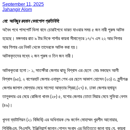
September 11, 2025
Jahangir Alom
মো: আনিছুর রহমান বেনাপোল প্রতিনিধি:
অবৈধ পথে পাসপোর্ট ভিসা বাদে চোরাইপথে ভারত যাওয়ার সময় ৫ জন নারী পুরুষ আটক
হয়েছে। মঙ্গলবার রাত ৯ টার দিকে শার্শার কায়বা সীমান্তের ১৭/৭ এস ২২ আর পিলার
আর পিলার এর নিকট থেকে তাদেরকে আটক করা হয়।
আটককৃতদের মধ্যে ২ জন পুরুষ ও তিন জন নারী।
আটককৃতরা হলো :- ১, সাতক্ষীরা জেলার ঝাড়ু বিশ্বাস এর ছেলে মোঃ মকছেদ আলী
বিশ্বাস (৬৫), ২ বাগেরহাট জেলার এনামুল শেখ এর ছেলে আকাশ হোসেন (২৩) ৩. মুন্সীগঞ্জ
জেলার জালাল মোল্যার মেয়ে সালেহা আক্তার প্রিয়া,(২৭) ৪. ঢাকা জেলার হুমায়ুন
তালুকদার এর মেয়ে রোজিনা খানম (২৮) ৫, যশোর জেলার তোতা মিয়ার মেযে সুফিয়া বেগম
(৪৬)।
খুলনা ব্যাটালিয়ন (২১ বিজিবি) এর অধিনায়ক লেঃ কর্নেল মোহাম্মদ খুরশীদ আনোয়ার,
পিবিজিএম, পিএসসি, ইঞ্জিনিয়ার্স জানান গোপন সংবাদ এর ভিত্তিতে জানা যায় যে, কায়বা