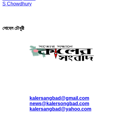
S Chowdhury
সম্পাদক ও প্রকাশক
সোহেল চৌধুরী
যোগাযোগ
* ই-মেইল:
*
kalersangbad@gmail.com
*
news@kalersongbad.com
*
kalersangbad@yahoo.com
*
ফোন: 02-48952778
*
মোবাইল : 01842-192270
*
হাউস# ৩২, সড়ক# ৬/বি, সেক্টর# ১২, উত্তরা, ঢাকা-১২৩০, বাংলাদেশ।