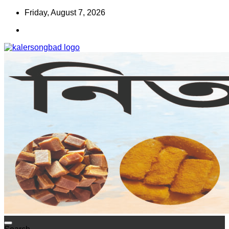
Skip
Friday, August 7, 2026
to
content
www.kalersongbad.com
কালের সংবাদ