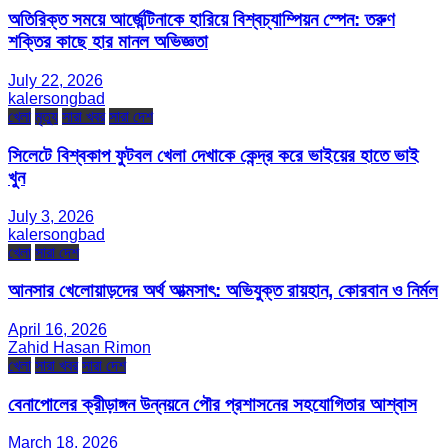
অতিরিক্ত সময়ে আর্জেন্টিনাকে হারিয়ে বিশ্বচ্যাম্পিয়ন স্পেন: তরুণ
শক্তির কাছে হার মানল অভিজ্ঞতা
July 22, 2026
kalersongbad
খেলা
মৃত্যু
সারা খবর
সারা দেশ
সিলেটে বিশ্বকাপ ফুটবল খেলা দেখাকে কেন্দ্র করে ভাইয়ের হাতে ভাই
খুন
July 3, 2026
kalersongbad
খেলা
সারা দেশ
আনসার খেলোয়াড়দের অর্থ আত্মসাৎ: অভিযুক্ত রায়হান, কোরবান ও নির্মল
April 16, 2026
Zahid Hasan Rimon
খেলা
সারা খবর
সারা দেশ
বেনাপোলের ক্রীড়াঙ্গন উন্নয়নে পৌর প্রশাসনের সহযোগিতার আশ্বাস
March 18, 2026