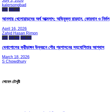
July 3, 2026
kalersongbad
খেলা
সারা দেশ
আনসার খেলোয়াড়দের অর্থ আত্মসাৎ: অভিযুক্ত রায়হান, কোরবান ও নির্মল
April 16, 2026
Zahid Hasan Rimon
খেলা
সারা খবর
সারা দেশ
বেনাপোলের ক্রীড়াঙ্গন উন্নয়নে পৌর প্রশাসনের সহযোগিতার আশ্বাস
March 18, 2026
S Chowdhury
সম্পাদক ও প্রকাশক
সোহেল চৌধুরী
যোগাযোগ
* ই-মেইল: