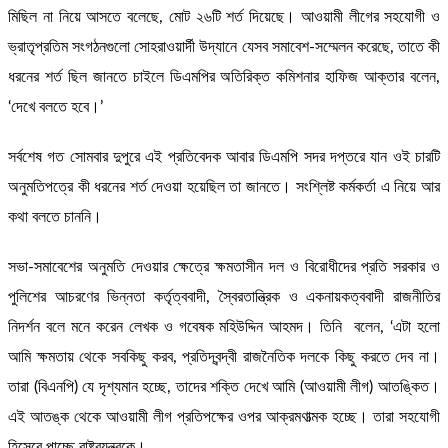
মিছিল না নিয়ে আসতে বলেছে, মোট ২৬টি শর্ত দিয়েছে। আওয়ামী লীগের সহযোগী ও
ভ্রাতৃপ্রতিম সংগঠনগুলো সোহরাওয়ার্দী উদ্যানে যেসব সমাবেশ-সম্মেলন করেছে, তাতে কী
ধরনের শর্ত ছিল জানতে চাইলে ডিএমপির অতিরিক্ত কমিশনার হাফিজ আক্তার বলেন,
‘দেখে বলতে হবে।’
সর্বশেষ গত সোমবার দুপুরে এই প্রতিবেদক আবার ডিএমপি সদর দপ্তরে যান ওই চারটি
অনুমতিপত্রে কী ধরনের শর্ত দেওয়া হয়েছিল তা জানতে। সংশ্লিষ্ট কর্মকর্তা এ নিয়ে আর
কথা বলতে চাননি।
সভা-সমাবেশের অনুমতি দেওয়ার ক্ষেত্রে ক্ষমতাসীন দল ও বিরোধীদের প্রতি সরকার ও
পুলিশের আচরণের ভিন্নতা কর্তৃত্ববাদী, স্বৈরতান্ত্রিক ও একনায়কত্ববাদী রাজনীতির
নিদর্শন বলে মনে করেন লেখক ও গবেষক মহিউদ্দিন আহমদ। তিনি বলেন, ‘এটা হলো
আমি ক্ষমতায় থেকে সবকিছু করব, প্রতিদ্বন্দ্বী রাজনৈতিক দলকে কিছু করতে দেব না।
তারা (বিএনপি) যে দৃশ্যমান হচ্ছে, তাদের শক্তি দেখে আমি (আওয়ামী লীগ) আতঙ্কিত।
এই আতঙ্ক থেকে আওয়ামী লীগ প্রতিপক্ষের ওপর আক্রমণাত্মক হচ্ছে। তারা সহযোগী
হিসেবে পাচ্ছে রাষ্ট্রযন্ত্রকে।