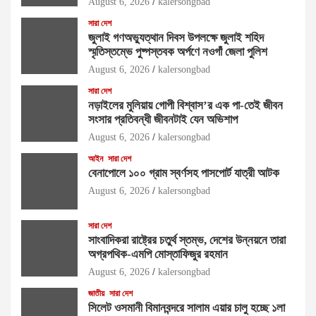
August 6, 2026
kalersongbad
সারা দেশ
জুলাই গণঅভ্যুত্থান দিবস উপলক্ষে জুলাই শহিদ
স্মৃতিস্তম্ভে পুষ্পস্তবক অর্পণে নওগাঁ জেলা পুলিশ
August 6, 2026
kalersongbad
সারা দেশ
নড়াইলের মুলিয়ায় গোপী বিশ্বাস’র এক পা-তেই জীবন
সংসার প্রতিবন্ধী জীবনটাই যেন অভিশাপ
August 6, 2026
kalersongbad
আইন
সারা দেশ
বেনাপোলে ১০০ গ্রাম স্বর্ণসহ পাসপোর্ট যাত্রী আটক
August 6, 2026
kalersongbad
সারা দেশ
সাংবাদিকরা রাষ্ট্রের চতুর্থ স্তম্ভ, দেশের উন্নয়নে তারা
অগ্রপথিক-এমপি মোস্তাফিজুর রহমান
August 6, 2026
kalersongbad
জাতীয়
সারা দেশ
সিলেট ওসমানী বিমানবন্দরে সালাম এয়ার চালু হচ্ছে ১লা