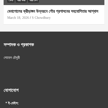
খেলা
সারা খবর
সারা দেশ
বেনাপোলের ক্রীড়াঙ্গন উন্নয়নে পৌর প্রশাসনের সহযোগিতার আশ্বাস
March 18, 2026
S Chowdhury
সম্পাদক ও প্রকাশক
সোহেল চৌধুরী
যোগাযোগ
* ই-মেইল: