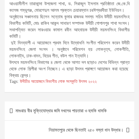
আওয়ামীলীগ তারাকান্দা উপজেলা শাখা, ড. সিরাজুল ইসলাম প্রতিষ্ঠাতা জে.কে.বি
কলেজ শম্ভুগঞ্জ, মোরশেদুল আলম প্রক্তন চেয়ারম্যান চরঈশ্বরদীয়া ইউনিয়ন।
অনুষ্ঠানের সঞ্চালনায় ছিলেন সন্তোষ কুমার রাজভর সদস্য সচিব উদীচী ময়মনসিংহ
বিভাগীয় কমিটি, মোঃ রাকিব আকন্দ সাধারণ সম্পাদক উদীচী গোপালপুর শাখা সংসদ।
সভাপত্বিত করেন সারওয়ার কামাল রবীন আহবায়ক উদীচী ময়মনসিংহ বিভাগীয়
কমিটি।
দুই দিনব্যাপী এ আয়োজনে প্রথম দিনে উদ্বোধনি সংগীত পরিবেশন করেন উদীচী
ময়মনসিংহ জেলা সংসদ । অনুষ্ঠানে পরিবেশন হয় লোকনৃত্য, লোকগীতি,
লোকনাট্য, ঢাক-বাদন, বিয়ের গীত, বউল গান ইত্যাদি।
উৎসবে ময়মনসিংহ বিভাগের ৪ জেলা থেকে আগত দল ছাড়াও দেশের বিভিন্ন প্রান্ত
থেকে লোক শিল্পীরা অংশ নিচ্ছেন। এ ছাড়া উৎসব প্রাঙ্গণে আয়োজন করা হয়েছে
বিক্রয় কেন্দ্র।
Tags:
উদীচীর আয়োজনে বিভাগীয় লোক সংস্কৃতি উৎসব ২০২২
Post
মাগুরায় বীর মুক্তিযোদ্ধার জমি দখলের পায়তারা ও হুমকি ধামকি
navigation
নিয়ামতপুরে থেকে ছিনতাই ২৫০ বস্তা ধান উদ্ধার।