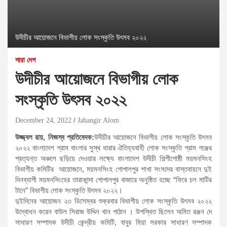
উদীচীর আয়োজনে বিভাগীয় লোক সংস্কৃতি উৎসব ২০২২
সারা দেশ
উদীচীর আয়োজনে বিভাগীয় লোক
সংস্কৃতি উৎসব ২০২২
December 24, 2022
Jahangir Alom
উজ্জ্বল রায়, নিজস্ব প্রতিবেদক:
উদীচীর আয়োজনে বিভাগীয় লোক সংস্কৃতি উৎসব
২০২২ বাংলাদেশ গ্রাম বাংলার সুস্থ ধারার ঐতিহ্যবাহী লোক সংস্কৃতি গ্রাম গঞ্জের
প্রত্যন্ত অঞ্চলে ছড়িয়ে দেওয়ার লক্ষ্যে বাংলাদেশ উদীচী শিল্পীগোষ্ঠী ময়মনসিংহ
বিভাগীয় কমিটির আয়োজনে, ময়মনসিংহ গোপালপুর শাখা সংসদের বাস্তবায়নে দুই
দিনব্যাপী ময়মনসিংহের তারাকান্দা গোপালপুর বাজারে অনুষ্ঠিত হচ্ছে “ফিরে চল মাটির
টানে” বিভাগীয় লোক সংস্কৃতি উৎসব ২০২২।
দুইদিনের আয়োজন ২৩ ডিসেম্বর শুক্রবার বিভাগীয় লোক সংস্কৃতি উৎসব ২০২২
উদ্বোধন করেন বাউল সিরাজ উদ্দিন খান পাঠান । উপস্থিত ছিলেন অমিত রঞ্জন দে
সাধারণ সম্পাদক উদীচী কেন্দ্রীয় কমিটি, বাবুর মিয়া সরকার সাধারণ সম্পাদক