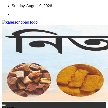
Skip
Sunday, August 9, 2026
to
content
www.kalersongbad.com
কালের সংবাদ