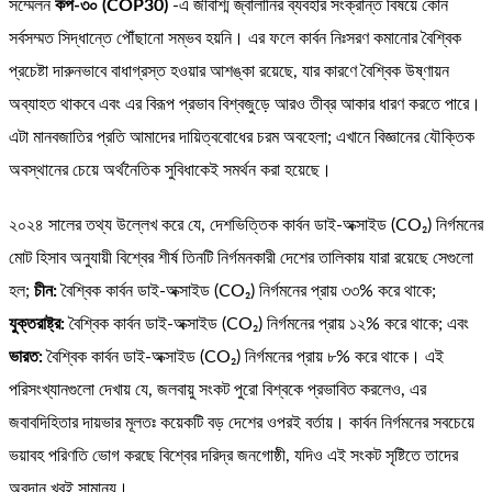
সম্মেলন
কপ-৩০ (COP30)
-এ জীবাশ্ম জ্বালানির ব্যবহার সংক্রান্ত বিষয়ে কোন
সর্বসম্মত সিদ্ধান্তে পৌঁছানো সম্ভব হয়নি। এর ফলে কার্বন নিঃসরণ কমানোর বৈশ্বিক
প্রচেষ্টা দারুনভাবে বাধাগ্রস্ত হওয়ার আশঙ্কা রয়েছে, যার কারণে বৈশ্বিক উষ্ণায়ন
অব্যাহত থাকবে এবং এর বিরূপ প্রভাব বিশ্বজুড়ে আরও তীব্র আকার ধারণ করতে পারে।
এটা মানবজাতির প্রতি আমাদের দায়িত্ববোধের চরম অবহেলা; এখানে বিজ্ঞানের যৌক্তিক
অবস্থানের চেয়ে অর্থনৈতিক সুবিধাকেই সমর্থন করা হয়েছে।
২০২৪ সালের তথ্য উল্লেখ করে যে, দেশভিত্তিক কার্বন ডাই-অক্সাইড (CO
₂
) নির্গমনের
মোট হিসাব অনুযায়ী বিশ্বের শীর্ষ তিনটি নির্গমনকারী দেশের তালিকায় যারা রয়েছে সেগুলো
হল;
চীন:
বৈশ্বিক কার্বন ডাই-অক্সাইড (CO
₂
) নির্গমনের প্রায় ৩৩% করে থাকে;
যুক্তরাষ্ট্র:
বৈশ্বিক কার্বন ডাই-অক্সাইড (CO
₂
) নির্গমনের প্রায় ১২% করে থাকে; এবং
ভারত:
বৈশ্বিক কার্বন ডাই-অক্সাইড (CO
₂
) নির্গমনের প্রায় ৮% করে থাকে। এই
পরিসংখ্যানগুলো দেখায় যে, জলবায়ু সংকট পুরো বিশ্বকে প্রভাবিত করলেও, এর
জবাবদিহিতার দায়ভার মূলতঃ কয়েকটি বড় দেশের ওপরই বর্তায়। কার্বন নির্গমনের সবচেয়ে
ভয়াবহ পরিণতি ভোগ করছে বিশ্বের দরিদ্র জনগোষ্ঠী, যদিও এই সংকট সৃষ্টিতে তাদের
অবদান খুবই সামান্য।