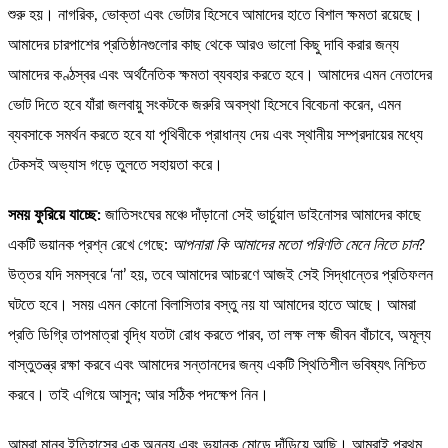
শুরু হয়। নাগরিক, ভোক্তা এবং ভোটার হিসেবে আমাদের হাতে বিশাল ক্ষমতা রয়েছে।
আমাদের চারপাশের প্রতিষ্ঠানগুলোর কাছ থেকে আরও ভালো কিছু দাবি করার জন্য
আমাদের কণ্ঠস্বর এবং অর্থনৈতিক ক্ষমতা ব্যবহার করতে হবে। আমাদের এমন নেতাদের
ভোট দিতে হবে যাঁরা জলবায়ু সংকটকে জরুরি অবস্থা হিসেবে বিবেচনা করেন, এমন
ব্যবসাকে সমর্থন করতে হবে যা পৃথিবীকে প্রাধান্য দেয় এবং স্থানীয় সম্প্রদায়ের মধ্যে
টেকসই অভ্যাস গড়ে তুলতে সহায়তা করে।
সময় ফুরিয়ে যাচ্ছে:
জাতিসংঘের মঞ্চে দাঁড়ানো সেই ভার্চুয়াল ডাইনোসর আমাদের কাছে
একটি ভয়ানক প্রশ্ন রেখে গেছে:
আপনারা কি আমাদের মতো পরিণতি মেনে নিতে চান?
উত্তর যদি সমস্বরে ‘না’ হয়, তবে আমাদের আচরণে আজই সেই সিদ্ধান্তের প্রতিফলন
ঘটতে হবে। সময় এমন কোনো বিলাসিতার বস্তু নয় যা আমাদের হাতে আছে। আমরা
প্রতি ডিগ্রি তাপমাত্রা বৃদ্ধি যতটা রোধ করতে পারব, তা লক্ষ লক্ষ জীবন বাঁচাবে, অমূল্য
বাস্তুতন্ত্র রক্ষা করবে এবং আমাদের সন্তানদের জন্য একটি স্থিতিশীল ভবিষ্যৎ নিশ্চিত
করবে। তাই এগিয়ে আসুন; আর সঠিক পদক্ষেপ নিন।
আমরা মানব ইতিহাসের এক অনন্য এবং ভয়ানক মোড়ে দাঁড়িয়ে আছি। আমরাই প্রথম