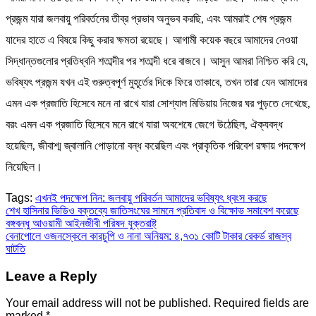
প্রজন্ম যারা জলবায়ু পরিবর্তনের তীব্র প্রভাব অনুভব করছি, এবং আমরাই শেষ প্রজন্ম
যাদের হাতে এ বিষয়ে কিছু করার ক্ষমতা রয়েছে। আগামী কয়েক বছরে আমাদের নেওয়া
সিদ্ধান্তগুলোর প্রতিধ্বনি শতাব্দীর পর শতাব্দী ধরে বাজবে। আসুন আমরা নিশ্চিত করি যে,
ভবিষ্যৎ প্রজন্ম যখন এই গুরুত্বপূর্ণ মুহূর্তের দিকে ফিরে তাকাবে, তখন তারা যেন আমাদের
এমন এক প্রজাতি হিসেবে মনে না রাখে যারা সোশ্যাল মিডিয়ায় নিজের ঘর পুড়তে দেখেছে,
বরং এমন এক প্রজাতি হিসেবে মনে রাখে যারা অবশেষে জেগে উঠেছিল, ঐক্যবদ্ধ
হয়েছিল, জীবাশ্ম জ্বালানি পোড়ানো বন্ধ করেছিল এবং প্রাকৃতিক পরিবেশ রক্ষায় পদক্ষেপ
নিয়েছিল।
Tags:
এখনই পদক্ষেপ নিন: জলবায়ু পরিবর্তন আমাদের ভবিষ্যৎ ধ্বংস করছে
Post
শেখ হাসিনার ভিডিও বক্তব্যে জাতিসংঘের সামনে প্রতিবাদ ও বিক্ষোভ সমাবেশ করেছে
বঙ্গবন্ধু আওয়ামী আইনজীবী পরিষদ যুক্তরাষ্ট্
navigation
বেনাপোলে ওজনস্কেলে কারচুপি ও নানা অনিয়ম: ৪,৭৩১ কোটি টাকার রেকর্ড রাজস্ব
ঘাটতি
Leave a Reply
Your email address will not be published.
Required fields are
marked
*