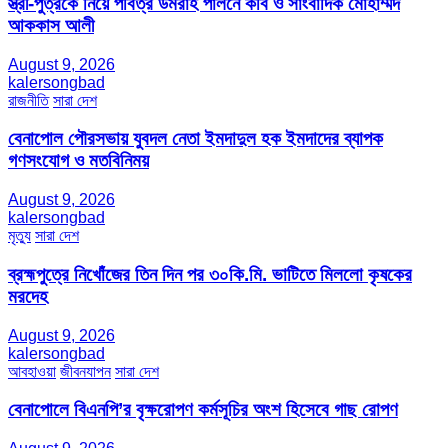
স্ত্রী-পুত্রকে নিয়ে পবিত্র উমরাহ পালনে কবি ও সাংবাদিক মোহাম্মদ
আককাস আলী
August 9, 2026
kalersongbad
রাজনীতি
সারা দেশ
বেনাপোল পৌরসভায় যুবদল নেতা ইমদাদুল হক ইমদাদের ব্যাপক
গণসংযোগ ও মতবিনিময়
August 9, 2026
kalersongbad
মৃত্যু
সারা দেশ
ব্রহ্মপুত্রে নিখোঁজের তিন দিন পর ৩০কি.মি. ভাটিতে মিললো কৃষকের
মরদেহ
August 9, 2026
kalersongbad
আবহাওয়া
জীবনযাপন
সারা দেশ
বেনাপোলে বিএনপি’র বৃক্ষরোপণ কর্মসূচির অংশ হিসেবে গাছ রোপণ