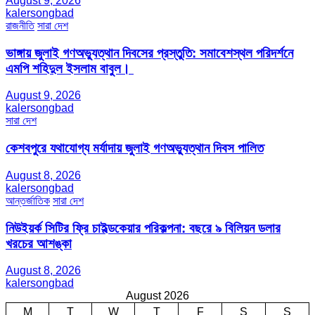
August 9, 2026
kalersongbad
রাজনীতি
সারা দেশ
ভাঙ্গায় জুলাই গণঅভ্যুত্থান দিবসের প্রস্তুতি: সমাবেশস্থল পরিদর্শনে
এমপি শহিদুল ইসলাম বাবুল। ​
August 9, 2026
kalersongbad
সারা দেশ
কেশবপুরে যথাযোগ্য মর্যাদায় জুলাই গণঅভ্যুত্থান দিবস পালিত
August 8, 2026
kalersongbad
আন্তর্জাতিক
সারা দেশ
নিউইয়র্ক সিটির ফ্রি চাইল্ডকেয়ার পরিকল্পনা: বছরে ৯ বিলিয়ন ডলার
খরচের আশঙ্কা
August 8, 2026
kalersongbad
August 2026
M
T
W
T
F
S
S