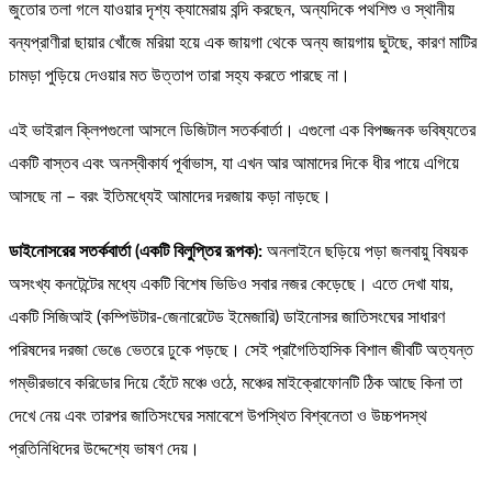
জুতোর তলা গলে যাওয়ার দৃশ্য ক্যামেরায় বন্দি করছেন, অন্যদিকে পথশিশু ও স্থানীয়
বন্যপ্রাণীরা ছায়ার খোঁজে মরিয়া হয়ে এক জায়গা থেকে অন্য জায়গায় ছুটছে, কারণ মাটির
চামড়া পুড়িয়ে দেওয়ার মত উত্তাপ তারা সহ্য করতে পারছে না।
এই ভাইরাল ক্লিপগুলো আসলে ডিজিটাল সতর্কবার্তা। এগুলো এক বিপজ্জনক ভবিষ্যতের
একটি বাস্তব এবং অনস্বীকার্য পূর্বাভাস, যা এখন আর আমাদের দিকে ধীর পায়ে এগিয়ে
আসছে না – বরং ইতিমধ্যেই আমাদের দরজায় কড়া নাড়ছে।
ডাইনোসরের সতর্কবার্তা (একটি বিলুপ্তির রূপক):
অনলাইনে ছড়িয়ে পড়া জলবায়ু বিষয়ক
অসংখ্য কনটেন্টের মধ্যে একটি বিশেষ ভিডিও সবার নজর কেড়েছে। এতে দেখা যায়,
একটি সিজিআই (কম্পিউটার-জেনারেটেড ইমেজারি) ডাইনোসর জাতিসংঘের সাধারণ
পরিষদের দরজা ভেঙে ভেতরে ঢুকে পড়ছে। সেই প্রাগৈতিহাসিক বিশাল জীবটি অত্যন্ত
গম্ভীরভাবে করিডোর দিয়ে হেঁটে মঞ্চে ওঠে, মঞ্চের মাইক্রোফোনটি ঠিক আছে কিনা তা
দেখে নেয় এবং তারপর জাতিসংঘের সমাবেশে উপস্থিত বিশ্বনেতা ও উচ্চপদস্থ
প্রতিনিধিদের উদ্দেশ্যে ভাষণ দেয়।