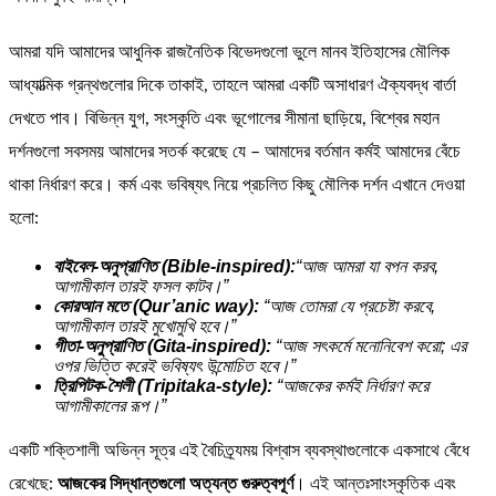
আমরা যদি আমাদের আধুনিক রাজনৈতিক বিভেদগুলো ভুলে মানব ইতিহাসের মৌলিক
আধ্যাত্মিক গ্রন্থগুলোর দিকে তাকাই, তাহলে আমরা একটি অসাধারণ ঐক্যবদ্ধ বার্তা
দেখতে পাব। বিভিন্ন যুগ, সংস্কৃতি এবং ভূগোলের সীমানা ছাড়িয়ে, বিশ্বের মহান
দর্শনগুলো সবসময় আমাদের সতর্ক করেছে যে – আমাদের বর্তমান কর্মই আমাদের বেঁচে
থাকা নির্ধারণ করে। কর্ম এবং ভবিষ্যৎ নিয়ে প্রচলিত কিছু মৌলিক দর্শন এখানে দেওয়া
হলো:
বাইবেল-অনুপ্রাণিত (Bible-inspired):
“আজ আমরা যা বপন করব,
আগামীকাল তারই ফসল কাটব।”
কোরআন মতে (Qur’anic way):
“আজ তোমরা যে প্রচেষ্টা করবে,
আগামীকাল তারই মুখোমুখি হবে।”
গীতা-অনুপ্রাণিত (Gita-inspired):
“আজ সৎকর্মে মনোনিবেশ করো; এর
ওপর ভিত্তি করেই ভবিষ্যৎ উন্মোচিত হবে।”
ত্রিপিটক-শৈলী (Tripitaka-style):
“আজকের কর্মই নির্ধারণ করে
আগামীকালের রূপ।”
একটি শক্তিশালী অভিন্ন সূত্র এই বৈচিত্র্যময় বিশ্বাস ব্যবস্থাগুলোকে একসাথে বেঁধে
রেখেছে:
আজকের সিদ্ধান্তগুলো অত্যন্ত গুরুত্বপূর্ণ
। এই আন্তঃসাংস্কৃতিক এবং