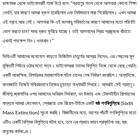
ভাষণমঞ্চ থেকে ডাইনোসরটি গর্জে উঠে বলে: “গ্রহাণুর পতন থেকে আপনারা কোনো শিক্ষা
নেননি, যার কারণে আমরা ধ্বংস হয়েছিলাম এবং নির্মমভাবে মারা গিয়েছিলাম। এখন আমরা
এই গ্রহে আর নেই। আপনারা কি এই জলবায়ু পরিবর্তনের কারণে আমাদের মতো পরিণতি
ভোগ করতে চান? সময় দ্রুত ফুরিয়ে যাচ্ছে। তাই আপনাদের প্রিয় প্রজন্মকে বাঁচাতে
এখনই পদক্ষেপ নিন। ধন্যবাদ।”
ভিডিওটি আমাদের মনোযোগ কাড়তে ডিজিটাল চাতুর্যের আশ্রয় নিলেও, এর পেছনের মূল
যুক্তিটি শিউরে ওঠার মতো সত্য। ডাইনোসররা তাদের বিলুপ্তি নিজে থেকে বেছে নেয়নি;
একটি আকস্মিক, বিপর্যয়কর মহাজাগতিক ঘটনা তাদের শেষ নির্ধারণ করেছিল। অন্যদিকে,
মানবজাতি নিজেই সক্রিয়ভাবে নিজের চুড়ান্ত অধ্যায়টি লিখছে। আমরাই সেই গ্রহাণু।
জীবাশ্ম জ্বালানির ওপর আমাদের অবিরাম নির্ভরতা, বন উজাড় এবং টেকসইহীন শিল্পায়নের
মাধ্যমে আমরা জেনেশুনে, স্বেচ্ছায় এবং রিয়েল-টাইমে একটি
ষষ্ঠ গণবিলুপ্তির
(Sixth
Mass Extinction) সূচনা করছি। বিজ্ঞানীদের মতে, আগের পাঁচটি গণবিলুপ্তির মতো
এটিও একটি বৈশ্বিক বিলুপ্তির ঘটনা হবে, তবে এর প্রধান কারণ প্রাকৃতিক নয়; বরং
মানুষের কর্মকাণ্ড।