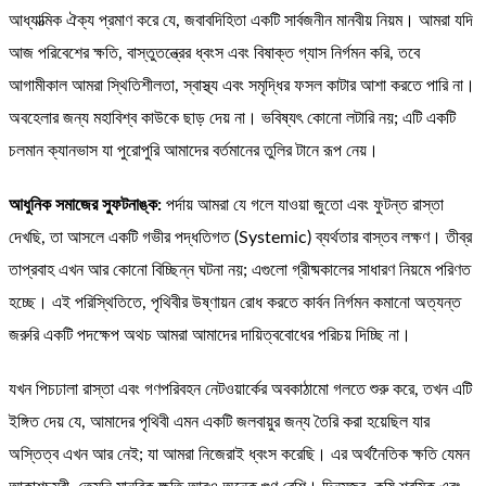
আধ্যাত্মিক ঐক্য প্রমাণ করে যে, জবাবদিহিতা একটি সার্বজনীন মানবীয় নিয়ম। আমরা যদি
আজ পরিবেশের ক্ষতি, বাস্তুতন্ত্রের ধ্বংস এবং বিষাক্ত গ্যাস নির্গমন করি, তবে
আগামীকাল আমরা স্থিতিশীলতা, স্বাস্থ্য এবং সমৃদ্ধির ফসল কাটার আশা করতে পারি না।
অবহেলার জন্য মহাবিশ্ব কাউকে ছাড় দেয় না। ভবিষ্যৎ কোনো লটারি নয়; এটি একটি
চলমান ক্যানভাস যা পুরোপুরি আমাদের বর্তমানের তুলির টানে রূপ নেয়।
আধুনিক সমাজের স্ফুটনাঙ্ক:
পর্দায় আমরা যে গলে যাওয়া জুতো এবং ফুটন্ত রাস্তা
দেখছি, তা আসলে একটি গভীর পদ্ধতিগত (Systemic) ব্যর্থতার বাস্তব লক্ষণ। তীব্র
তাপ্রবাহ এখন আর কোনো বিচ্ছিন্ন ঘটনা নয়; এগুলো গ্রীষ্মকালের সাধারণ নিয়মে পরিণত
হচ্ছে। এই পরিস্থিতিতে, পৃথিবীর উষ্ণায়ন রোধ করতে কার্বন নির্গমন কমানো অত্যন্ত
জরুরি একটি পদক্ষেপ অথচ আমরা আমাদের দায়িত্ববোধের পরিচয় দিচ্ছি না।
যখন পিচঢালা রাস্তা এবং গণপরিবহন নেটওয়ার্কের অবকাঠামো গলতে শুরু করে, তখন এটি
ইঙ্গিত দেয় যে, আমাদের পৃথিবী এমন একটি জলবায়ুর জন্য তৈরি করা হয়েছিল যার
অস্তিত্ব এখন আর নেই; যা আমরা নিজেরাই ধ্বংস করেছি। এর অর্থনৈতিক ক্ষতি যেমন