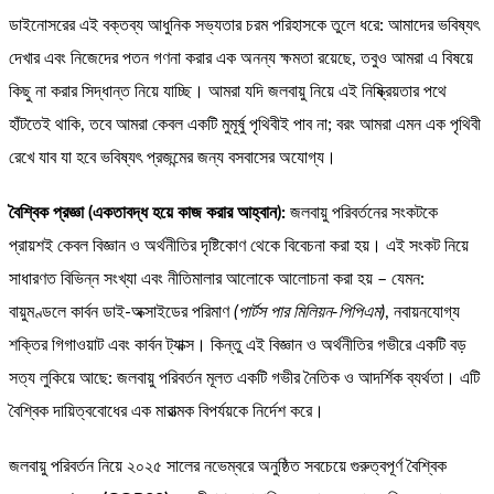
ডাইনোসরের এই বক্তব্য আধুনিক সভ্যতার চরম পরিহাসকে তুলে ধরে: আমাদের ভবিষ্যৎ
দেখার এবং নিজেদের পতন গণনা করার এক অনন্য ক্ষমতা রয়েছে, তবুও আমরা এ বিষয়ে
কিছু না করার সিদ্ধান্ত নিয়ে যাচ্ছি। আমরা যদি জলবায়ু নিয়ে এই নিষ্ক্রিয়তার পথে
হাঁটতেই থাকি, তবে আমরা কেবল একটি মুমূর্ষু পৃথিবীই পাব না; বরং আমরা এমন এক পৃথিবী
রেখে যাব যা হবে ভবিষ্যৎ প্রজন্মের জন্য বসবাসের অযোগ্য।
বৈশ্বিক প্রজ্ঞা (একতাবদ্ধ হয়ে কাজ করার আহ্বান):
জলবায়ু পরিবর্তনের সংকটকে
প্রায়শই কেবল বিজ্ঞান ও অর্থনীতির দৃষ্টিকোণ থেকে বিবেচনা করা হয়। এই সংকট নিয়ে
সাধারণত বিভিন্ন সংখ্যা এবং নীতিমালার আলোকে আলোচনা করা হয় – যেমন:
বায়ুমণ্ডলে কার্বন ডাই-অক্সাইডের পরিমাণ
(পার্টস পার মিলিয়ন-পিপিএম)
, নবায়নযোগ্য
শক্তির গিগাওয়াট এবং কার্বন ট্যাক্স। কিন্তু এই বিজ্ঞান ও অর্থনীতির গভীরে একটি বড়
সত্য লুকিয়ে আছে: জলবায়ু পরিবর্তন মূলত একটি গভীর নৈতিক ও আদর্শিক ব্যর্থতা। এটি
বৈশ্বিক দায়িত্ববোধের এক মারাত্মক বিপর্যয়কে নির্দেশ করে।
জলবায়ু পরিবর্তন নিয়ে ২০২৫ সালের নভেম্বরে অনুষ্ঠিত সবচেয়ে গুরুত্বপূর্ণ বৈশ্বিক