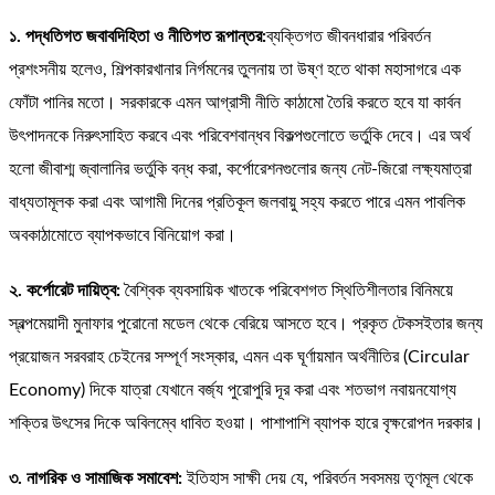
১. পদ্ধতিগত জবাবদিহিতা ও নীতিগত রূপান্তর:
ব্যক্তিগত জীবনধারার পরিবর্তন
প্রশংসনীয় হলেও, শিল্পকারখানার নির্গমনের তুলনায় তা উষ্ণ হতে থাকা মহাসাগরে এক
ফোঁটা পানির মতো। সরকারকে এমন আগ্রাসী নীতি কাঠামো তৈরি করতে হবে যা কার্বন
উৎপাদনকে নিরুৎসাহিত করবে এবং পরিবেশবান্ধব বিকল্পগুলোতে ভর্তুকি দেবে। এর অর্থ
হলো জীবাশ্ম জ্বালানির ভর্তুকি বন্ধ করা, কর্পোরেশনগুলোর জন্য নেট-জিরো লক্ষ্যমাত্রা
বাধ্যতামূলক করা এবং আগামী দিনের প্রতিকূল জলবায়ু সহ্য করতে পারে এমন পাবলিক
অবকাঠামোতে ব্যাপকভাবে বিনিয়োগ করা।
২. কর্পোরেট দায়িত্ব:
বৈশ্বিক ব্যবসায়িক খাতকে পরিবেশগত স্থিতিশীলতার বিনিময়ে
স্বল্পমেয়াদী মুনাফার পুরোনো মডেল থেকে বেরিয়ে আসতে হবে। প্রকৃত টেকসইতার জন্য
প্রয়োজন সরবরাহ চেইনের সম্পূর্ণ সংস্কার, এমন এক ঘূর্ণায়মান অর্থনীতির (Circular
Economy) দিকে যাত্রা যেখানে বর্জ্য পুরোপুরি দূর করা এবং শতভাগ নবায়নযোগ্য
শক্তির উৎসের দিকে অবিলম্বে ধাবিত হওয়া। পাশাপাশি ব্যাপক হারে বৃক্ষরোপন দরকার।
৩. নাগরিক ও সামাজিক সমাবেশ:
ইতিহাস সাক্ষী দেয় যে, পরিবর্তন সবসময় তৃণমূল থেকে