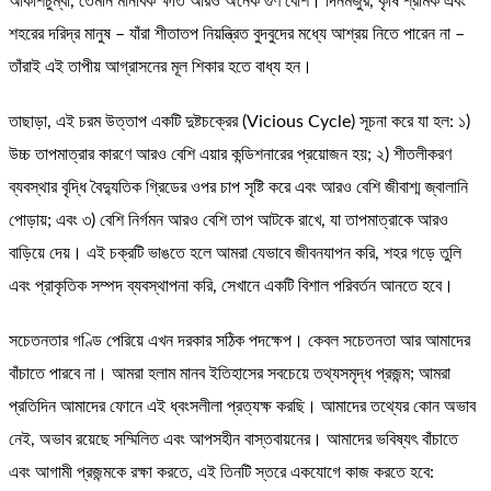
আকাশচুম্বী, তেমনি মানবিক ক্ষতি আরও অনেক গুণ বেশি। দিনমজুর, কৃষি শ্রমিক এবং
শহরের দরিদ্র মানুষ – যাঁরা শীতাতপ নিয়ন্ত্রিত বুদবুদের মধ্যে আশ্রয় নিতে পারেন না –
তাঁরাই এই তাপীয় আগ্রাসনের মূল শিকার হতে বাধ্য হন।
তাছাড়া, এই চরম উত্তাপ একটি দুষ্টচক্রের (Vicious Cycle) সূচনা করে যা হল: ১)
উচ্চ তাপমাত্রার কারণে আরও বেশি এয়ার কন্ডিশনারের প্রয়োজন হয়; ২) শীতলীকরণ
ব্যবস্থার বৃদ্ধি বৈদ্যুতিক গ্রিডের ওপর চাপ সৃষ্টি করে এবং আরও বেশি জীবাশ্ম জ্বালানি
পোড়ায়; এবং ৩) বেশি নির্গমন আরও বেশি তাপ আটকে রাখে, যা তাপমাত্রাকে আরও
বাড়িয়ে দেয়। এই চক্রটি ভাঙতে হলে আমরা যেভাবে জীবনযাপন করি, শহর গড়ে তুলি
এবং প্রাকৃতিক সম্পদ ব্যবস্থাপনা করি, সেখানে একটি বিশাল পরিবর্তন আনতে হবে।
সচেতনতার গণ্ডি পেরিয়ে এখন দরকার সঠিক পদক্ষেপ। কেবল সচেতনতা আর আমাদের
বাঁচাতে পারবে না। আমরা হলাম মানব ইতিহাসের সবচেয়ে তথ্যসমৃদ্ধ প্রজন্ম; আমরা
প্রতিদিন আমাদের ফোনে এই ধ্বংসলীলা প্রত্যক্ষ করছি। আমাদের তথ্যের কোন অভাব
নেই, অভাব রয়েছে সম্মিলিত এবং আপসহীন বাস্তবায়নের। আমাদের ভবিষ্যৎ বাঁচাতে
এবং আগামী প্রজন্মকে রক্ষা করতে, এই তিনটি স্তরে একযোগে কাজ করতে হবে: