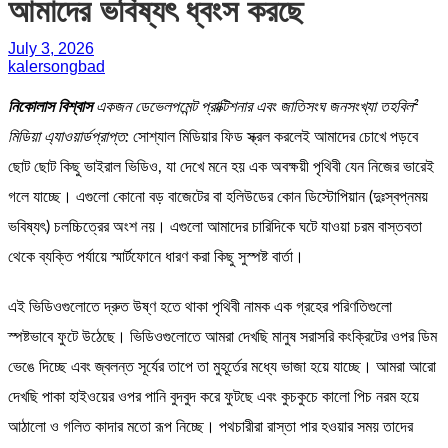
আমাদের ভবিষ্যৎ ধ্বংস করছে
July 3, 2026
kalersongbad
নিকোলাস বিশ্বাস
একজন ডেভেলপমেন্ট প্রাক্টিশনার এবং
জাতিসংঘ জনসংখ্যা তহবিল
²
মিডিয়া এ্যাওয়ার্ডপ্রাপ্ত:
সোশ্যাল মিডিয়ার ফিড স্ক্রল করলেই আমাদের চোখে পড়বে
ছোট ছোট কিছু ভাইরাল ভিডিও, যা দেখে মনে হয় এক অবক্ষয়ী পৃথিবী যেন নিজের ভারেই
গলে যাচ্ছে। এগুলো কোনো বড় বাজেটের বা হলিউডের কোন ডিস্টোপিয়ান (দুঃস্বপ্নময়
ভবিষ্যৎ) চলচ্চিত্রের অংশ নয়। এগুলো আমাদের চারিদিকে ঘটে যাওয়া চরম বাস্তবতা
থেকে ব্যক্তি পর্যায়ে স্মার্টফোনে ধারণ করা কিছু সুস্পষ্ট বার্তা।
এই ভিডিওগুলোতে দ্রুত উষ্ণ হতে থাকা পৃথিবী নামক এক গ্রহের পরিণতিগুলো
স্পষ্টভাবে ফুটে উঠেছে। ভিডিওগুলোতে আমরা দেখছি মানুষ সরাসরি কংক্রিটের ওপর ডিম
ভেঙে দিচ্ছে এবং জ্বলন্ত সূর্যের তাপে তা মুহূর্তের মধ্যে ভাজা হয়ে যাচ্ছে। আমরা আরো
দেখছি পাকা হাইওয়ের ওপর পানি বুদবুদ করে ফুটছে এবং কুচকুচে কালো পিচ নরম হয়ে
আঠালো ও গলিত কাদার মতো রূপ নিচ্ছে। পথচারীরা রাস্তা পার হওয়ার সময় তাদের