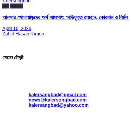
kalersongbad
খেলা
সারা দেশ
আনসার খেলোয়াড়দের অর্থ আত্মসাৎ: অভিযুক্ত রায়হান, কোরবান ও নির্মল
April 16, 2026
Zahid Hasan Rimon
সম্পাদক ও প্রকাশক
সোহেল চৌধুরী
যোগাযোগ
* ই-মেইল:
*
kalersangbad@gmail.com
*
news@kalersongbad.com
*
kalersangbad@yahoo.com
*
ফোন: 02-48952778
*
মোবাইল : 01842-192270
*
হাউস# ৩২, সড়ক# ৬/বি, সেক্টর# ১২, উত্তরা, ঢাকা-১২৩০, বাংলাদেশ।