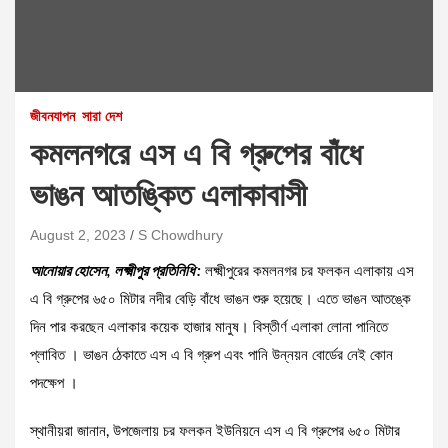
জীবনযাপন
সারা দেশ
কমলনগরে এস এ বি গ্রুপের বাঁধে
ভাঙন আতঙ্কিত এলাকাবাসী
August 2, 2023
S Chowdhury
আনোয়ার হোসেন, লক্ষ্মীপুর প্রতিনিধি :
লক্ষ্মীপুরের কমলনগর চর ফলকন এলাকায় এস
এ বি গ্রুপের ৬৫০ মিটার নদীর বেড়ি বাঁধে ভাঙন শুরু হয়েছে। এতে ভাঙন আতঙ্কে
দিন পার করছেন এলাকার কয়েক হাজার মানুষ। বিস্তীর্ণ এলাকা লোনা পানিতে
প্লাবিত । ভাঙন ঠেকাতে এস এ বি গ্রুপ এবং পানি উন্নয়ন বোর্ডের নেই কোন
পদক্ষেপ ।
স্থানীয়রা জানান, উপজেলায় চর ফলকন ইউনিয়নে এস এ বি গ্রুপের ৬৫০ মিটার