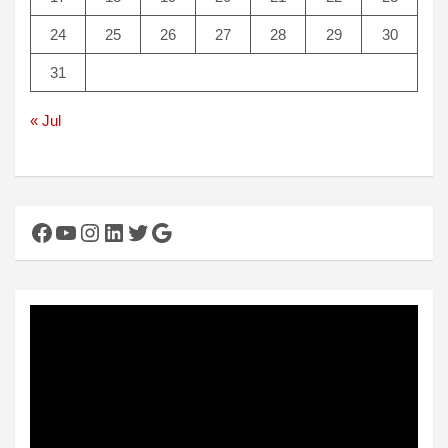
24
25
26
27
28
29
30
31
« Jul
Facebook
YouTube
Instagram
LinkedIn
Twitter
Google