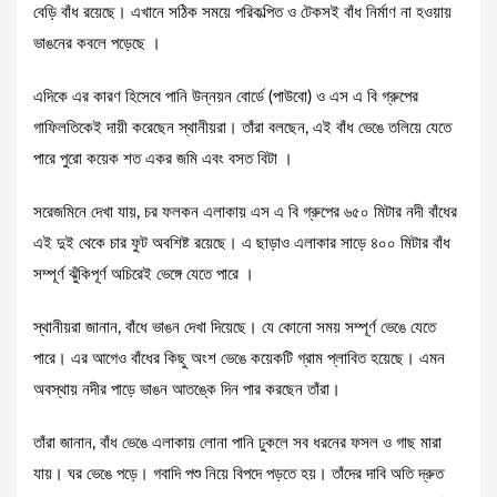
বেড়ি বাঁধ রয়েছে। এখানে সঠিক সময়ে পরিকল্পিত ও টেকসই বাঁধ নির্মাণ না হওয়ায়
ভাঙনের কবলে পড়েছে ।
এদিকে এর কারণ হিসেবে পানি উন্নয়ন বোর্ডে (পাউবো) ও এস এ বি গ্রুপের
গাফিলতিকেই দায়ী করেছেন স্থানীয়রা। তাঁরা বলছেন, এই বাঁধ ভেঙে তলিয়ে যেতে
পারে পুরো কয়েক শত একর জমি এবং বসত বিটা ।
সরেজমিনে দেখা যায়, চর ফলকন এলাকায় এস এ বি গ্রুপের ৬৫০ মিটার নদী বাঁধের
এই দুই থেকে চার ফুট অবশিষ্ট রয়েছে। এ ছাড়াও এলাকার সাড়ে ৪০০ মিটার বাঁধ
সম্পূর্ণ ঝুঁকিপূর্ণ অচিরেই ভেঙ্গে যেতে পারে ।
স্থানীয়রা জানান, বাঁধে ভাঙন দেখা দিয়েছে। যে কোনো সময় সম্পূর্ণ ভেঙে যেতে
পারে। এর আগেও বাঁধের কিছু অংশ ভেঙে কয়েকটি গ্রাম প্লাবিত হয়েছে। এমন
অবস্থায় নদীর পাড়ে ভাঙন আতঙ্কে দিন পার করছেন তাঁরা।
তাঁরা জানান, বাঁধ ভেঙে এলাকায় লোনা পানি ঢুকলে সব ধরনের ফসল ও গাছ মারা
যায়। ঘর ভেঙে পড়ে। গবাদি পশু নিয়ে বিপদে পড়তে হয়। তাঁদের দাবি অতি দ্রুত