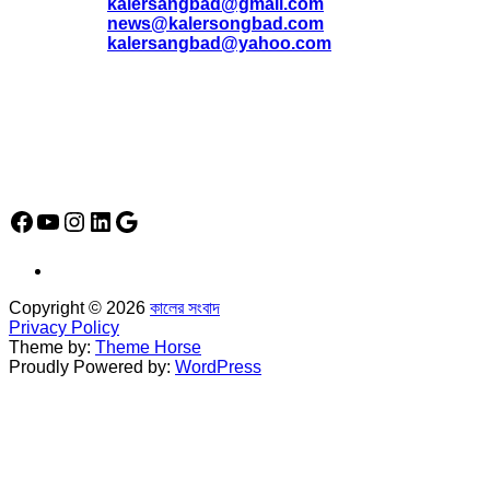
*
kalersangbad@gmail.com
*
news@kalersongbad.com
*
kalersangbad@yahoo.com
*
ফোন: 02-48952778
*
মোবাইল : 01842-192270
*
হাউস# ৩২, সড়ক# ৬/বি, সেক্টর# ১২, উত্তরা, ঢাকা-১২৩০, বাংলাদেশ।
Social Media Icon
Facebook
YouTube
Instagram
LinkedIn
Google
Copyright © 2026
কালের সংবাদ
Privacy Policy
Theme by:
Theme Horse
Proudly Powered by:
WordPress