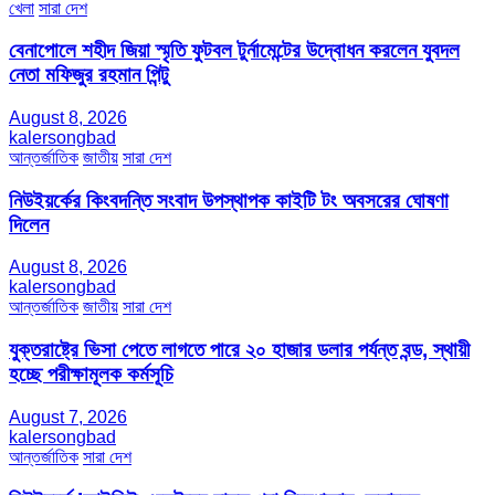
খেলা
সারা দেশ
বেনাপোলে শহীদ জিয়া স্মৃতি ফুটবল টুর্নামেন্টের উদ্বোধন করলেন যুবদল
নেতা মফিজুর রহমান পিন্টু
August 8, 2026
kalersongbad
আন্তর্জাতিক
জাতীয়
সারা দেশ
নিউইয়র্কের কিংবদন্তি সংবাদ উপস্থাপক কাইটি টং অবসরের ঘোষণা
দিলেন
August 8, 2026
kalersongbad
আন্তর্জাতিক
জাতীয়
সারা দেশ
যুক্তরাষ্ট্রে ভিসা পেতে লাগতে পারে ২০ হাজার ডলার পর্যন্ত বন্ড, স্থায়ী
হচ্ছে পরীক্ষামূলক কর্মসূচি
August 7, 2026
kalersongbad
আন্তর্জাতিক
সারা দেশ