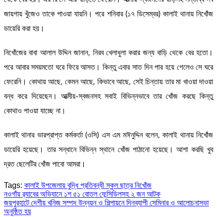
জায়গায় খুঁজেও তাকে পাওয়া যায়নি। পরে শনিবার (১৭ ডিসেম্বর) কালাই থানায় নিখোঁজ
ডায়েরি করা হয়।
নিখোঁজের বাবা আলাল উদ্দিন জানান, নিরব খেলাধুলা করার জন্য বাড়ি থেকে বের হতো।
পরে আবার সময়মতো ঘরে ফিরে আসত। কিন্তু এবার সাত দিন পার হয়ে গেলেও সে ঘরে
ফেরেনি। কোথায় আছে, কেমন আছে, কিভাবে আছে, সেই চিন্তায় তার মা খাওয়া দাওয়া
বন্ধ করে দিয়েছেন। আত্মীয়-স্বজনসহ সবাই বিভিন্নভাবে তার খোঁজ করছে কিন্তু
কোথাও পাওয়া যাচ্ছে না।
কালাই থানার ভারপ্রাপ্ত কর্মকর্তা (ওসি) এস এম মঈনুদ্দিন বলেন, কালাই থানায় নিখোঁজ
ডায়েরি হয়েছে। তার সন্ধানে বিভিন্ন স্থানে খোঁজ পাঠানো হয়েছে। আশা করছি খুব
দ্রত ছেলেটির খোঁজ পাবো আমরা।
Tags:
কালাই উপজেলায় বুদ্ধি প্রতিবন্ধী স্কুল ছাত্র নিখোঁজ
Post
নওগাঁয় র‍্যাবের অভিযানে ১শ ৫১ বোতল ফেন্সিডিলসহ ২ জন আটক
জয়পুরহাটে দেশীয় খনিজ সম্পদ উন্নয়ন ও শিল্পায়নে দিনব্যাপী সেমিনার ও আলোচনাসভা
navigation
অনুষ্ঠিত হয়