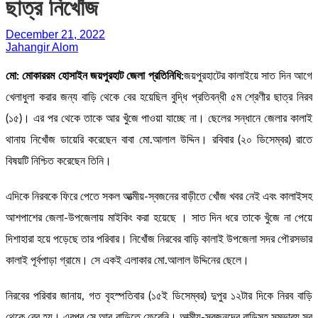
ছাত্র নিখোঁজ
December 21, 2022
Jahangir Alom
মো: মোকাররম হোসাইন জয়পুরহাট জেলা প্রতিনিধি:
জয়পুরহাটের কালাইয়ে সাত দিন আগে
খেলাধুলা করার জন্য বাড়ি থেকে বের হয়েছিল বুদ্ধি প্রতিবন্ধী ৫ম শ্রেণীর ছাত্র নিরব
(১৫)। এর পর থেকে তাকে আর খুঁজে পাওয়া যাচ্ছে না। ছেলের সন্ধানে জেলার কালাই
থানায় নিখোঁজ ডায়েরি করেছেন বাবা মো.আলাল উদ্দিন। রবিবার (২০ ডিসেম্বর) রাতে
বিষয়টি নিশ্চিত করেছেন তিনি।
এদিকে নিরবকে ফিরে পেতে সকল আত্মীয়-স্বজনের বাড়ীতে খোঁজ খবর নেই এবং কালাইসহ
আশপাশের জেলা-উপজেলায় মাইকিং করা হয়েছে । সাত দিন ধরে তাকে খুঁজে না পেয়ে
দিশাহারা হয়ে পড়েছে তার পরিবার। নিখোঁজ নিরবের বাড়ি কালাই উপজেলা সদর পৌরসভার
কালাই পূর্বপাড়া গ্রামে। সে একই এলাকার মো.আলাল উদ্দিনের ছেলে।
নিরবের পরিবার জানায়, গত বৃহস্পতিবার (১৫ই ডিসেম্বর) দুপুর ১২টার দিকে নিরব বাড়ি
থেকে বের হয়। এরপর সে আর বাড়িতে ফেরেনি। আত্মীয়-স্বজনদের বাড়িসহ সম্ভাব্য সব