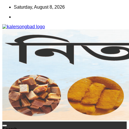
Skip
Saturday, August 8, 2026
to
content
www.kalersongbad.com
কালের সংবাদ