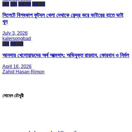
খেলা
মৃত্যু
সারা খবর
সারা দেশ
সিলেটে বিশ্বকাপ ফুটবল খেলা দেখাকে কেন্দ্র করে ভাইয়ের হাতে ভাই
খুন
July 3, 2026
kalersongbad
খেলা
সারা দেশ
আনসার খেলোয়াড়দের অর্থ আত্মসাৎ: অভিযুক্ত রায়হান, কোরবান ও নির্মল
April 16, 2026
Zahid Hasan Rimon
সম্পাদক ও প্রকাশক
সোহেল চৌধুরী
যোগাযোগ
* ই-মেইল: