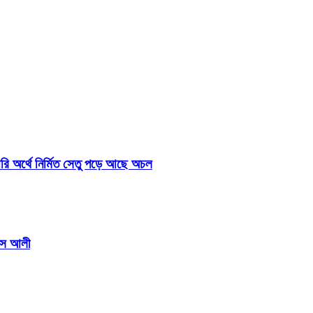
রি অর্থে নির্মিত সেতু পড়ে আছে অচল
কাস আলী