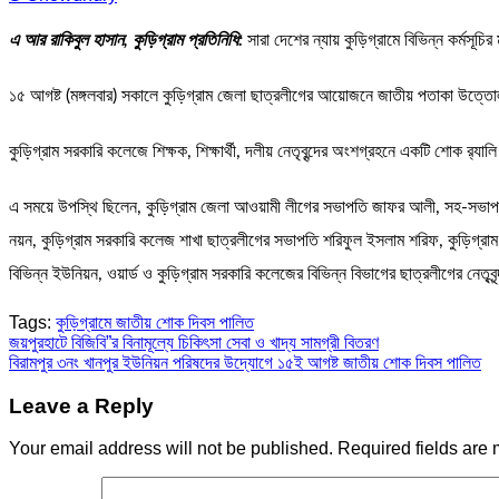
এ আর রাকিবুল হাসান, কুড়িগ্রাম প্রতিনিধি:
সারা দেশের ন্যায় কুড়িগ্রামে বিভিন্ন কর্মসূ
১৫ আগষ্ট (মঙ্গলবার) সকালে কুড়িগ্রাম জেলা ছাত্রলীগের আয়োজনে জাতীয় পতাকা উত্তোলন 
কুড়িগ্রাম সরকারি কলেজে শিক্ষক, শিক্ষার্থী, দলীয় নেতৃবৃন্দের অংশগ্রহনে একটি শোক র‌্য
এ সময়ে উপস্থি ছিলেন, কুড়িগ্রাম জেলা আওয়ামী লীগের সভাপতি জাফর আলী, সহ-সভাপতি আ
নয়ন, কুড়িগ্রাম সরকারি কলেজ শাখা ছাত্রলীগের সভাপতি শরিফুল ইসলাম শরিফ, কুড়িগ্রা
বিভিন্ন ইউনিয়ন, ওয়ার্ড ও কুড়িগ্রাম সরকারি কলেজের বিভিন্ন বিভাগের ছাত্রলীগের নেতৃ
Tags:
কুড়িগ্রামে জাতীয় শোক দিবস পালিত
Post
জয়পুরহাটে বিজিবি”র বিনামূল্যে চিকিৎসা সেবা ও খাদ্য সামগ্রী বিতরণ
বিরামপুর ৩নং খানপুর ইউনিয়ন পরিষদের উদ্যোগে ১৫ই আগষ্ট জাতীয় শোক দিবস পালিত
navigation
Leave a Reply
Your email address will not be published.
Required fields are