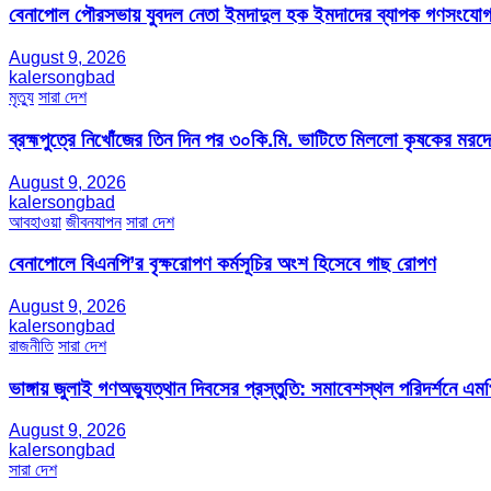
বেনাপোল পৌরসভায় যুবদল নেতা ইমদাদুল হক ইমদাদের ব্যাপক গণসংযো
August 9, 2026
kalersongbad
মৃত্যু
সারা দেশ
ব্রহ্মপুত্রে নিখোঁজের তিন দিন পর ৩০কি.মি. ভাটিতে মিললো কৃষকের মরদ
August 9, 2026
kalersongbad
আবহাওয়া
জীবনযাপন
সারা দেশ
বেনাপোলে বিএনপি’র বৃক্ষরোপণ কর্মসূচির অংশ হিসেবে গাছ রোপণ
August 9, 2026
kalersongbad
রাজনীতি
সারা দেশ
ভাঙ্গায় জুলাই গণঅভ্যুত্থান দিবসের প্রস্তুতি: সমাবেশস্থল পরিদর্শনে এ
August 9, 2026
kalersongbad
সারা দেশ