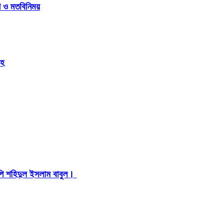
গ ও মতবিনিময়
েহ
মপি শহিদুল ইসলাম বাবুল। ​