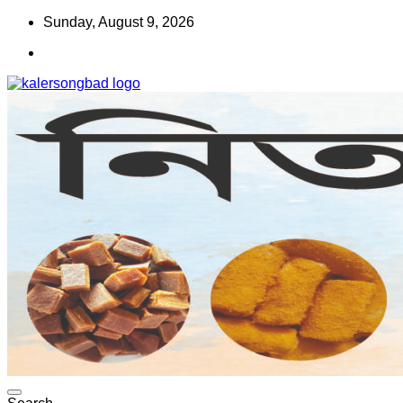
Skip
Sunday, August 9, 2026
to
content
www.kalersongbad.com
কালের সংবাদ