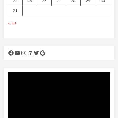
24
25
26
27
28
29
30
31
« Jul
Facebook
YouTube
Instagram
LinkedIn
Twitter
Google