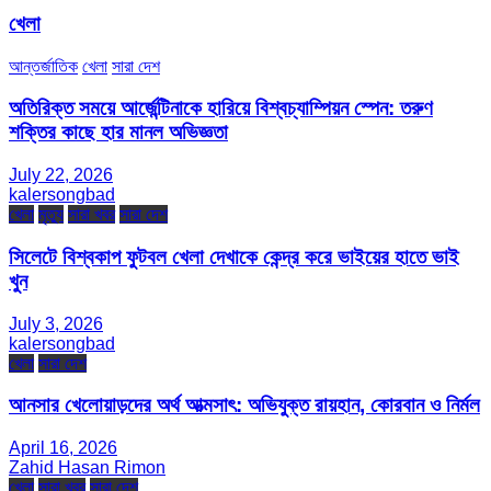
খেলা
আন্তর্জাতিক
খেলা
সারা দেশ
অতিরিক্ত সময়ে আর্জেন্টিনাকে হারিয়ে বিশ্বচ্যাম্পিয়ন স্পেন: তরুণ
শক্তির কাছে হার মানল অভিজ্ঞতা
July 22, 2026
kalersongbad
খেলা
মৃত্যু
সারা খবর
সারা দেশ
সিলেটে বিশ্বকাপ ফুটবল খেলা দেখাকে কেন্দ্র করে ভাইয়ের হাতে ভাই
খুন
July 3, 2026
kalersongbad
খেলা
সারা দেশ
আনসার খেলোয়াড়দের অর্থ আত্মসাৎ: অভিযুক্ত রায়হান, কোরবান ও নির্মল
April 16, 2026
Zahid Hasan Rimon
খেলা
সারা খবর
সারা দেশ