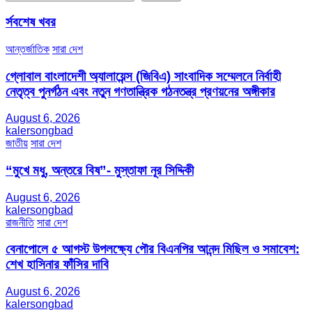
র্সবশেষ খবর
আন্তর্জাতিক
সারা দেশ
গ্লোবাল বাংলাদেশী অ্যালায়েন্স (জিবিএ) সাংবাদিক সম্মেলনে নির্বাহী
নেতৃত্ব পুনর্গঠন এবং নতুন গণতান্ত্রিক গঠনতন্ত্র প্রণয়নের অঙ্গীকার
August 6, 2026
kalersongbad
জাতীয়
সারা দেশ
“মুখে মধু, অন্তরে বিষ”- মুস্তাফা নূর সিদ্দিকী
August 6, 2026
kalersongbad
রাজনীতি
সারা দেশ
বেনাপোলে ৫ আগস্ট উপলক্ষ্যে পৌর বিএনপির আনন্দ মিছিল ও সমাবেশ:
শেখ হাসিনার ফাঁসির দাবি
August 6, 2026
kalersongbad