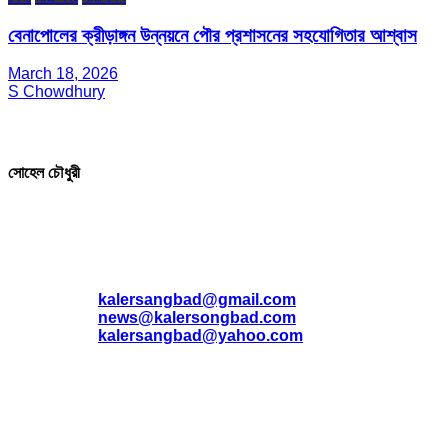
বেনাপোলের ক্রীড়াঙ্গন উন্নয়নে পৌর প্রশাসনের সহযোগিতার আশ্বাস
March 18, 2026
S Chowdhury
সম্পাদক ও প্রকাশক
সোহেল চৌধুরী
যোগাযোগ
* ই-মেইল:
*
kalersangbad@gmail.com
*
news@kalersongbad.com
*
kalersangbad@yahoo.com
*
ফোন: 02-48952778
*
মোবাইল : 01842-192270
*
হাউস# ৩২, সড়ক# ৬/বি, সেক্টর# ১২, উত্তরা, ঢাকা-১২৩০, বাংলাদেশ।