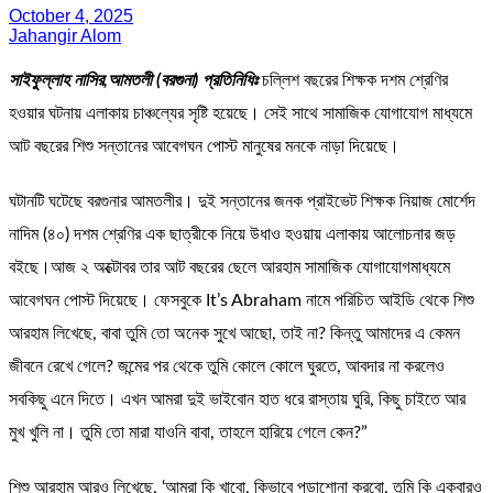
October 4, 2025
Jahangir Alom
সাইফুল্লাহ নাসির,আমতলী (বরগুনা) প্রতিনিধিঃ
চল্লিশ বছরের শিক্ষক দশম শ্রেণির
হওয়ার ঘটনায় এলাকায় চাঞ্চল্যের সৃষ্টি হয়েছে। সেই সাথে সামাজিক যোগাযোগ মাধ্যমে
আট বছরের শিশু সন্তানের আবেগঘন পোস্ট মানুষের মনকে নাড়া দিয়েছে।
ঘটানটি ঘটেছে বরগুনার আমতলীর। দুই সন্তানের জনক প্রাইভেট শিক্ষক নিয়াজ মোর্শেদ
নাদিম (৪০) দশম শ্রেণির এক ছাত্রীকে নিয়ে উধাও হওয়ায় এলাকায় আলোচনার জড়
বইছে।আজ ২ অক্টোবর তার আট বছরের ছেলে আরহাম সামাজিক যোগাযোগমাধ্যমে
আবেগঘন পোস্ট দিয়েছে। ফেসবুকে It’s Abraham নামে পরিচিত আইডি থেকে শিশু
আরহাম লিখেছে, বাবা তুমি তো অনেক সুখে আছো, তাই না? কিন্তু আমাদের এ কেমন
জীবনে রেখে গেলে? জন্মের পর থেকে তুমি কোলে কোলে ঘুরতে, আবদার না করলেও
সবকিছু এনে দিতে। এখন আমরা দুই ভাইবোন হাত ধরে রাস্তায় ঘুরি, কিছু চাইতে আর
মুখ খুলি না। তুমি তো মারা যাওনি বাবা, তাহলে হারিয়ে গেলে কেন?”
শিশু আরহাম আরও লিখেছে, ‘আমরা কি খাবো, কিভাবে পড়াশোনা করবো, তুমি কি একবারও