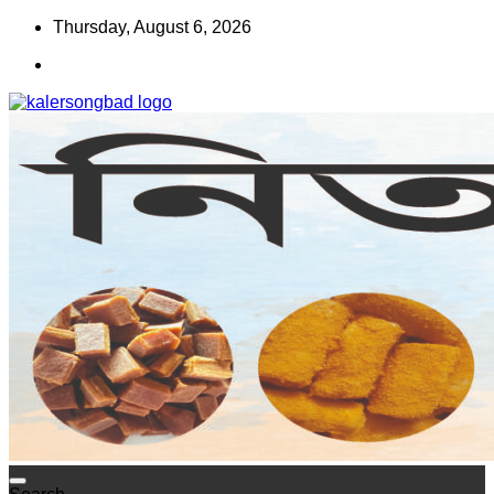
Skip
Thursday, August 6, 2026
to
content
www.kalersongbad.com
কালের সংবাদ