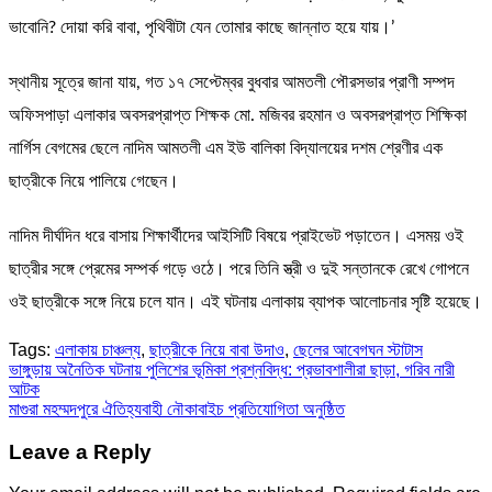
ভাবোনি? দোয়া করি বাবা, পৃথিবীটা যেন তোমার কাছে জান্নাত হয়ে যায়।’
স্থানীয় সূত্রে জানা যায়, গত ১৭ সেপ্টেম্বর বুধবার আমতলী পৌরসভার প্রাণী সম্পদ
অফিসপাড়া এলাকার অবসরপ্রাপ্ত শিক্ষক মো. মজিবর রহমান ও অবসরপ্রাপ্ত শিক্ষিকা
নার্গিস বেগমের ছেলে নাদিম আমতলী এম ইউ বালিকা বিদ্যালয়ের দশম শ্রেণীর এক
ছাত্রীকে নিয়ে পালিয়ে গেছেন।
নাদিম দীর্ঘদিন ধরে বাসায় শিক্ষার্থীদের আইসিটি বিষয়ে প্রাইভেট পড়াতেন। এসময় ওই
ছাত্রীর সঙ্গে প্রেমের সম্পর্ক গড়ে ওঠে। পরে তিনি স্ত্রী ও দুই সন্তানকে রেখে গোপনে
ওই ছাত্রীকে সঙ্গে নিয়ে চলে যান। এই ঘটনায় এলাকায় ব্যাপক আলোচনার সৃষ্টি হয়েছে।
Tags:
এলাকায় চাঞ্চল্য
,
ছাত্রীকে নিয়ে বাবা উদাও
,
ছেলের আবেগঘন স্টাটাস
Post
ভাঙ্গুড়ায় অনৈতিক ঘটনায় পুলিশের ভূমিকা প্রশ্নবিদ্ধ: প্রভাবশালীরা ছাড়া, গরিব নারী
আটক
navigation
মাগুরা মহম্মদপুরে ঐতিহ্যবাহী নৌকাবাইচ প্রতিযোগিতা অনুষ্ঠিত
Leave a Reply