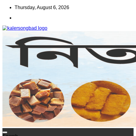
Skip
Thursday, August 6, 2026
to
content
www.kalersongbad.com
কালের সংবাদ