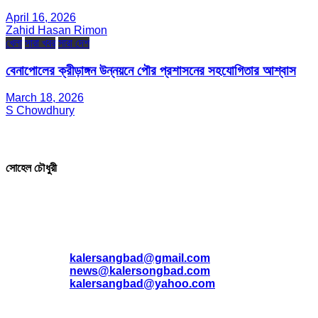
April 16, 2026
Zahid Hasan Rimon
খেলা
সারা খবর
সারা দেশ
বেনাপোলের ক্রীড়াঙ্গন উন্নয়নে পৌর প্রশাসনের সহযোগিতার আশ্বাস
March 18, 2026
S Chowdhury
সম্পাদক ও প্রকাশক
সোহেল চৌধুরী
যোগাযোগ
* ই-মেইল:
*
kalersangbad@gmail.com
*
news@kalersongbad.com
*
kalersangbad@yahoo.com
*
ফোন: 02-48952778
*
মোবাইল : 01842-192270