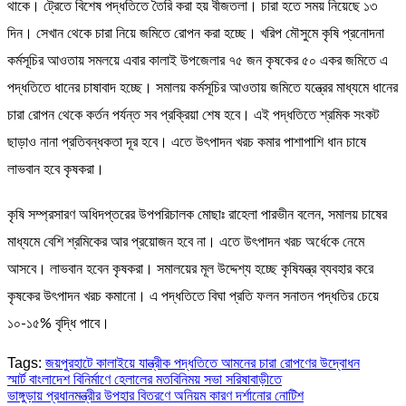
থাকে। ট্রেতে বিশেষ পদ্ধতিতে তৈরি করা হয় বীজতলা। চারা হতে সময় নিয়েছে ১৩
দিন। সেখান থেকে চারা নিয়ে জমিতে রোপন করা হচ্ছে। খরিপ মৌসুমে কৃষি প্রনোদনা
কর্মসূচির আওতায় সমলয়ে এবার কালাই উপজেলার ৭৫ জন কৃষকের ৫০ একর জমিতে এ
পদ্ধতিতে ধানের চাষাবাদ হচ্ছে। সমালয় কর্মসূচির আওতায় জমিতে যন্ত্রের মাধ্যমে ধানের
চারা রোপন থেকে কর্তন পর্যন্ত সব প্রক্রিয়া শেষ হবে। এই পদ্ধতিতে শ্রমিক সংকট
ছাড়াও নানা প্রতিবন্ধকতা দূর হবে। এতে উৎপাদন খরচ কমার পাশাপাশি ধান চাষে
লাভবান হবে কৃষকরা।
কৃষি সম্প্রসারণ অধিদপ্তরের উপপরিচালক মোছাঃ রাহেলা পারভীন বলেন, সমালয় চাষের
মাধ্যমে বেশি শ্রমিকের আর প্রয়োজন হবে না। এতে উৎপাদন খরচ অর্ধেকে নেমে
আসবে। লাভবান হবেন কৃষকরা। সমালয়ের মূল উদ্দেশ্য হচ্ছে কৃষিযন্ত্র ব্যবহার করে
কৃষকের উৎপাদন খরচ কমানো। এ পদ্ধতিতে বিঘা প্রতি ফলন সনাতন পদ্ধতির চেয়ে
১০-১৫% বৃদ্ধি পাবে।
Tags:
জয়পুরহাটে কালাইয়ে যান্ত্রীক পদ্ধতিতে আমনের চারা রোপণের উদ্বোধন
Post
স্মার্ট বাংলাদেশ বিনির্মাণে হেলালের মতবিনিময় সভা সরিষাবাড়ীতে
ভাঙ্গুড়ায় প্রধানমন্ত্রীর উপহার বিতরণে অনিয়ম কারণ দর্শানোর নোটিশ