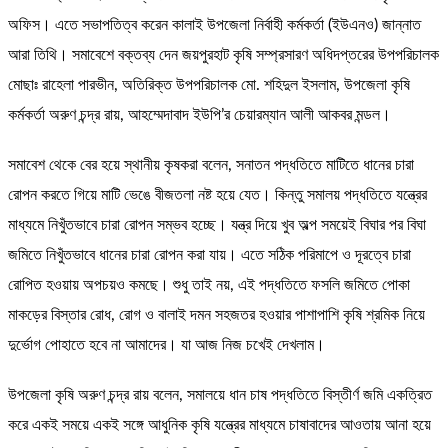
অফিস। এতে সভাপতিত্ব করেন কালাই উপজেলা নির্বাহী কর্মকর্তা (ইউএনও) জান্নাত
আরা তিথি। সমাবেশে বক্তব্য দেন জয়পুরহাট কৃষি সম্প্রসারণ অধিদপ্তরের উপপরিচালক
মোছাঃ রাহেলা পারভীন, অতিরিক্ত উপপরিচালক মো. শহিদুল ইসলাম, উপজেলা কৃষি
কর্মকর্তা অরুণ চন্দ্র রায়, আহম্মেদাবাদ ইউপি’র চেয়ারম্যান আলী আকবর মন্ডল।
সমাবেশ থেকে বের হয়ে স্থানীয় কৃষকরা বলেন, সনাতন পদ্ধতিতে মাটিতে ধানের চারা
রোপন করতে গিয়ে মাটি ভেঙে বীজতলা নষ্ট হয়ে যেত। কিন্তু সমালয় পদ্ধতিতে যন্ত্রের
মাধ্যমে নিখুঁতভাবে চারা রোপন সম্ভব হচ্ছে। যন্ত্র দিয়ে খুব অল্প সময়েই বিঘার পর বিঘা
জমিতে নিখুঁতভাবে ধানের চারা রোপন করা যায়। এতে সঠিক পরিমাপে ও দূরত্বে চারা
রোপিত হওয়ায় অপচয়ও কমছে। শুধু তাই নয়, এই পদ্ধতিতে ফসলি জমিতে পোকা
মাকড়ের বিস্তার রোধ, রোগ ও বালাই দমন সহজতর হওয়ার পাশাপাশি কৃষি শ্রমিক নিয়ে
দুর্ভোগ পোহাতে হবে না আমাদের। যা আজ নিজ চখেই দেখলাম।
উপজেলা কৃষি অরুণ চন্দ্র রায় বলেন, সমালয়ে ধান চাষ পদ্ধতিতে বিস্তীর্ণ জমি একত্রিত
করে একই সময়ে একই সঙ্গে আধুনিক কৃষি যন্ত্রের মাধ্যমে চাষাবাদের আওতায় আনা হয়ে