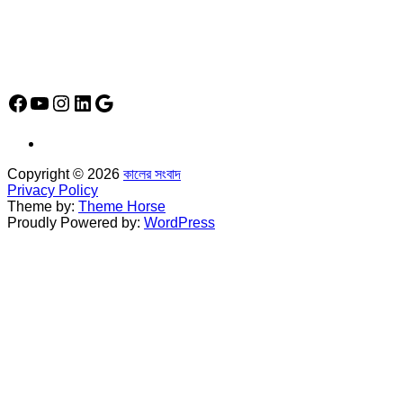
*
হাউস# ৩২, সড়ক# ৬/বি, সেক্টর# ১২, উত্তরা, ঢাকা-১২৩০, বাংলাদেশ।
Social Media Icon
Facebook
YouTube
Instagram
LinkedIn
Google
Copyright © 2026
কালের সংবাদ
Privacy Policy
Theme by:
Theme Horse
Proudly Powered by:
WordPress