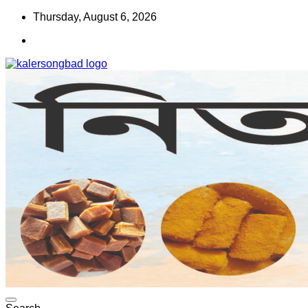
Skip
Thursday, August 6, 2026
to
content
www.kalersongbad.com
কালের সংবাদ