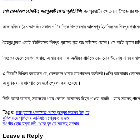
মোঃ মোকাররম হোসাইন, জয়পুরহাট জেলা প্রতিনিধিঃ
জয়পুরহাটের ক্ষেতলাল উপজেলার ধানক
আজ রবিবার (২০ আগস্ট) সকাল ৭ টার দিকে উপজেলার আলমপুর ইউনিয়নের শিবপুর গ্রামের 
তৈয়বুর মন্ডল একই ইউনিয়নের শিবপুর গ্রামের মৃত আঃ মজিদের ছেলে। সে অটো ভ্যান চালিয
নিহতের ছেলে সেলিম জনায়, আমার বাবা এক আত্মীয়র বাড়িতে বেড়ানোর উদ্দেশ্য শনিবার ম
এ বিষয়টি নিশ্চিত করেছেন যে, ক্ষেতলাল থানার ভারপ্রাপ্ত কর্মকর্তা (ওসি) আনোয়ার হ
আধুনিক সদর হাসপাতালে মর্গে প্রেরণ করা হয়েছে।
তিনি আরো জানান, মরদেহের গায়ে কোনো আঘাতের চিহ্ন পাওয়া যায়নি। তবে মরদেহ পাসে 
Tags:
জয়পুরহাটে ধানক্ষেত থেকে বৃদ্ধের মরদেহ উদ্ধার
Post
কুড়িগ্রামে পুলিশের অভিযানে গ্রেফতার ২৩
নওগাঁর ছোট যমুনা নদী থেকে বৃদ্ধার মরদেহ উদ্ধার
navigation
Leave a Reply