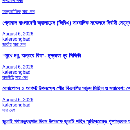
র্সবশেষ খবর
আন্তর্জাতিক
সারা দেশ
গ্লোবাল বাংলাদেশী অ্যালায়েন্স (জিবিএ) সাংবাদিক সম্মেলনে নির্বাহী নেতৃত্ব
August 6, 2026
kalersongbad
জাতীয়
সারা দেশ
“মুখে মধু, অন্তরে বিষ”- মুস্তাফা নূর সিদ্দিকী
August 6, 2026
kalersongbad
রাজনীতি
সারা দেশ
বেনাপোলে ৫ আগস্ট উপলক্ষ্যে পৌর বিএনপির আনন্দ মিছিল ও সমাবেশ: শেখ
August 6, 2026
kalersongbad
সারা দেশ
জুলাই গণঅভ্যুত্থান দিবস উপলক্ষে জুলাই শহিদ স্মৃতিস্তম্ভে পুষ্পস্তবক অ