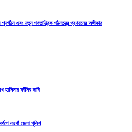
 পুনর্গঠন এবং নতুন গণতান্ত্রিক গঠনতন্ত্র প্রণয়নের অঙ্গীকার
 হাসিনার ফাঁসির দাবি
র্পণে নওগাঁ জেলা পুলিশ