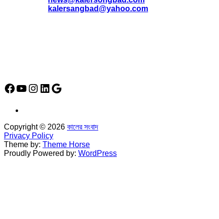
*
kalersangbad@yahoo.com
*
ফোন: 02-48952778
*
মোবাইল : 01842-192270
*
হাউস# ৩২, সড়ক# ৬/বি, সেক্টর# ১২, উত্তরা, ঢাকা-১২৩০, বাংলাদেশ।
Social Media Icon
Facebook
YouTube
Instagram
LinkedIn
Google
Copyright © 2026
কালের সংবাদ
Privacy Policy
Theme by:
Theme Horse
Proudly Powered by:
WordPress