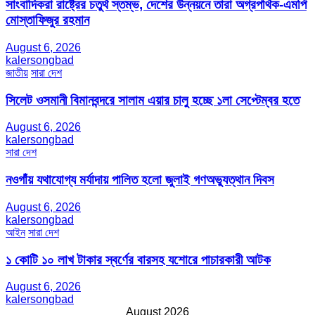
সাংবাদিকরা রাষ্ট্রের চতুর্থ স্তম্ভ, দেশের উন্নয়নে তারা অগ্রপথিক-এমপি
মোস্তাফিজুর রহমান
August 6, 2026
kalersongbad
জাতীয়
সারা দেশ
সিলেট ওসমানী বিমানবন্দরে সালাম এয়ার চালু হচ্ছে ১লা সেপ্টেম্বর হতে
August 6, 2026
kalersongbad
সারা দেশ
নওগাঁয় যথাযোগ্য মর্যাদায় পালিত হলো জুলাই গণঅভ্যুত্থান দিবস
August 6, 2026
kalersongbad
আইন
সারা দেশ
১ কোটি ১০ লাখ টাকার স্বর্ণের বারসহ যশোরে পাচারকারী আটক​
August 6, 2026
kalersongbad
August 2026