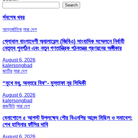
Search
র্সবশেষ খবর
আন্তর্জাতিক
সারা দেশ
গ্লোবাল বাংলাদেশী অ্যালায়েন্স (জিবিএ) সাংবাদিক সম্মেলনে নির্বাহী
নেতৃত্ব পুনর্গঠন এবং নতুন গণতান্ত্রিক গঠনতন্ত্র প্রণয়নের অঙ্গীকার
August 6, 2026
kalersongbad
জাতীয়
সারা দেশ
“মুখে মধু, অন্তরে বিষ”- মুস্তাফা নূর সিদ্দিকী
August 6, 2026
kalersongbad
রাজনীতি
সারা দেশ
বেনাপোলে ৫ আগস্ট উপলক্ষ্যে পৌর বিএনপির আনন্দ মিছিল ও সমাবেশ:
শেখ হাসিনার ফাঁসির দাবি
August 6, 2026