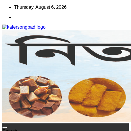
Skip
Thursday, August 6, 2026
to
content
www.kalersongbad.com
কালের সংবাদ