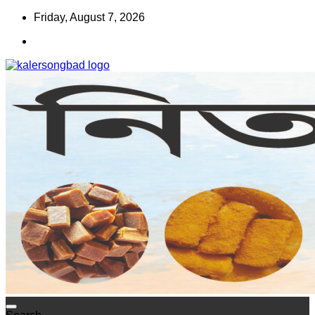
Skip
Friday, August 7, 2026
to
content
www.kalersongbad.com
কালের সংবাদ