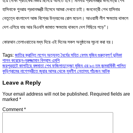
হয়ে নৌকা প্রতীকের বিজয় ছিনিয়ে আনতে হবে। মাননীয় প্রধানমন্ত্রী জননেত্রী শেখ
হাসিনাকে পুনরায় প্রধানমন্ত্রী হিসেবে আমরা দেখতে চাই। জননেত্রী শেখ হাসিনার
নেতৃত্বে বাংলাদেশ আজ বিশ্বের উন্নয়নের রোল মডেল। আওয়ামী লীগ ক্ষমতায় থাকলে
দেশ এগিয়ে যায় আর বিএনপি জামাত ক্ষমতায় থাকলে দেশ পিছিয়ে পড়ে”।
কোরআন তেলাওয়াতের মধ্য দিয়ে এই দিনের সকল অনুষ্ঠানের সূচনা করা হয়।
Tags:
জাতির ক্রান্তি লগ্নে অত্যন্ত ধৈর্যের সহিত বেগম মুজিব গুরুত্বপূর্ণ ভূমিকা
পালন করেছেন-নুরুজ্জামান বিশ্বাস এমপি
Post
জয়পুরহাটে কালাইয়ে বঙ্গমাতা শেখ ফজিলাতুন্নেছা মুজিব এর ৯৩ তম জন্মবার্ষিকী পালিত
কুড়িগ্রামের নাগেশ্বরীতে জুয়ার আসর থেকে যুবলীগ নেতাসহ পাঁচজন আটক
navigation
Leave a Reply
Your email address will not be published.
Required fields are
marked
*
Comment
*