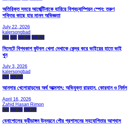
অতিরিক্ত সময়ে আর্জেন্টিনাকে হারিয়ে বিশ্বচ্যাম্পিয়ন স্পেন: তরুণ
শক্তির কাছে হার মানল অভিজ্ঞতা
July 22, 2026
kalersongbad
খেলা
মৃত্যু
সারা খবর
সারা দেশ
সিলেটে বিশ্বকাপ ফুটবল খেলা দেখাকে কেন্দ্র করে ভাইয়ের হাতে ভাই
খুন
July 3, 2026
kalersongbad
খেলা
সারা দেশ
আনসার খেলোয়াড়দের অর্থ আত্মসাৎ: অভিযুক্ত রায়হান, কোরবান ও নির্মল
April 16, 2026
Zahid Hasan Rimon
খেলা
সারা খবর
সারা দেশ
বেনাপোলের ক্রীড়াঙ্গন উন্নয়নে পৌর প্রশাসনের সহযোগিতার আশ্বাস