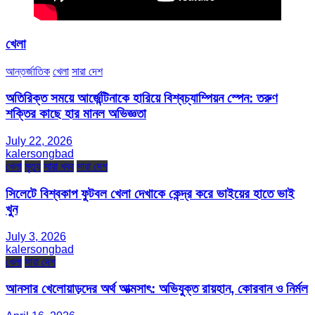
খেলা
আন্তর্জাতিক
খেলা
সারা দেশ
অতিরিক্ত সময়ে আর্জেন্টিনাকে হারিয়ে বিশ্বচ্যাম্পিয়ন স্পেন: তরুণ
শক্তির কাছে হার মানল অভিজ্ঞতা
July 22, 2026
kalersongbad
খেলা
মৃত্যু
সারা খবর
সারা দেশ
সিলেটে বিশ্বকাপ ফুটবল খেলা দেখাকে কেন্দ্র করে ভাইয়ের হাতে ভাই
খুন
July 3, 2026
kalersongbad
খেলা
সারা দেশ
আনসার খেলোয়াড়দের অর্থ আত্মসাৎ: অভিযুক্ত রায়হান, কোরবান ও নির্মল