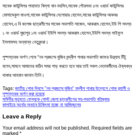
সাবেক কাউন্সিলর শাহাদাত বিল্লা খান মহসিন,সাবেক পৌরসভা ৫নং ওয়ার্ড কাউন্সিলর
মোসাদ্দেকুল মাওলা,সাবেক কাউন্সিলর দেলোয়ার হোসেন,সাবের কাউন্সিলর আকবর
হোসেন,এ বি কলেজ ছাত্রলীগের সাবেক সভাপতি সাজেদ, আকরাম হোসেন,ইউ পি সদস্য
১ নং ওয়ার্ড মুছাপুর ১নং ওয়ার্ড ইউপি সদস্য আকরাম হোসেন,ইউপি সদস্য সাইফুল
ইসলামসহ অন্যান্য নেতৃবৃন্দরা।
পুষ্পস্তবক অর্পণ শেষে “নব প্রজম্মে মুজিব সন্দ্বীপ শাখার সভাপতি জাফর উল্ল্যাহ টিটু
বলেন,সামনে আমাদের কঠিন সময় পাড় করতে হবে আর তাই সকল নেতাকর্মীদের ঐক্যবদ্ধ
থাকার আহবান জানান তিনি।
Tags:
জাতীয় শোক দিবসে "নব প্রজম্মে মুজিব" সন্দ্বীপ শাখার উদ্যেগে শোক র‍্যালী ও
পুষ্পস্তবক অর্পণ করা হয়েছে
Post
সাঈদীর মৃত্যুতে ফেসবুকে পোস্ট জেলা ছাত্রলীগের সহ-সভাপতি বহিষ্কার
কালাইয়ে অর্থের অভাবে চিকিৎসা হচ্ছে না আজিজুলের
navigation
Leave a Reply
Your email address will not be published.
Required fields are
marked
*