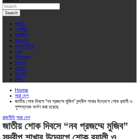
Search
Search
জাতীয়
অর্থনীতি
রাজনীতি
সারা দেশ
আন্তর্জাতিক
খেলা
জীবনযাপন
বিনোদন
ভাইরাস
ইপেপার
শিক্ষা
Home
সারা দেশ
জাতীয় শোক দিবসে “নব প্রজম্মে মুজিব” সন্দ্বীপ শাখার উদ্যেগে শোক র‍্যালী ও
পুষ্পস্তবক অর্পণ করা হয়েছে
রাজনীতি
সারা দেশ
জাতীয় শোক দিবসে “নব প্রজম্মে মুজিব”
সন্দ্বীপ শাখার উদ্যেগে শোক র‍্যালী ও