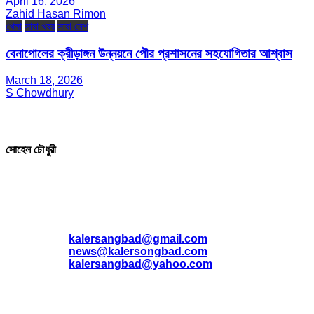
April 16, 2026
Zahid Hasan Rimon
খেলা
সারা খবর
সারা দেশ
বেনাপোলের ক্রীড়াঙ্গন উন্নয়নে পৌর প্রশাসনের সহযোগিতার আশ্বাস
March 18, 2026
S Chowdhury
সম্পাদক ও প্রকাশক
সোহেল চৌধুরী
যোগাযোগ
* ই-মেইল:
*
kalersangbad@gmail.com
*
news@kalersongbad.com
*
kalersangbad@yahoo.com
*
ফোন: 02-48952778
*
মোবাইল : 01842-192270
*
হাউস# ৩২, সড়ক# ৬/বি, সেক্টর# ১২, উত্তরা, ঢাকা-১২৩০, বাংলাদেশ।