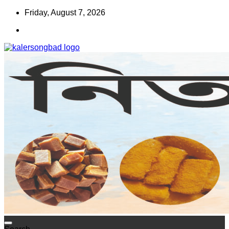
Skip
Friday, August 7, 2026
to
content
www.kalersongbad.com
কালের সংবাদ