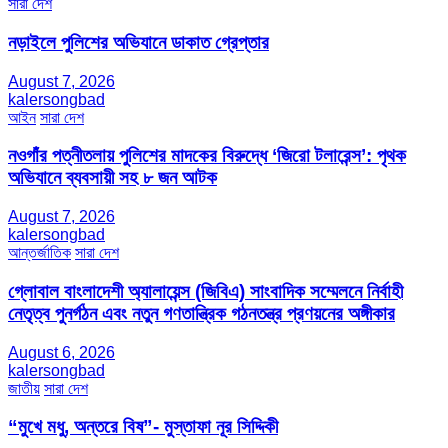
সারা দেশ
নড়াইলে পুলিশের অভিযানে ডাকাত গ্রেপ্তার
August 7, 2026
kalersongbad
আইন
সারা দেশ
নওগাঁর পত্নীতলায় পুলিশের মাদকের বিরুদ্ধে ‘জিরো টলারেন্স’: পৃথক
অভিযানে ব্যবসায়ী সহ ৮ জন আটক
August 7, 2026
kalersongbad
আন্তর্জাতিক
সারা দেশ
গ্লোবাল বাংলাদেশী অ্যালায়েন্স (জিবিএ) সাংবাদিক সম্মেলনে নির্বাহী
নেতৃত্ব পুনর্গঠন এবং নতুন গণতান্ত্রিক গঠনতন্ত্র প্রণয়নের অঙ্গীকার
August 6, 2026
kalersongbad
জাতীয়
সারা দেশ
“মুখে মধু, অন্তরে বিষ”- মুস্তাফা নূর সিদ্দিকী