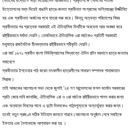
নেতাদের উদ্যোগে সাড়া দিয়েছিলেন আমজনতা। প্রকৃতপক্ষে সেদিনের পতাকা
উত্তোলনের মধ্য দিয়েই বাঙালি ছাত্র-জনতা স্বাধীনতা সংগ্রামের অগ্নিমন্ত্রে উজ্জীবিত
হয় এবং স্বাধীনতা অর্জনের পথে যাত্রা শুরু করে। কিন্তু অত্যন্ত পরিতাপের বিষয়
স্বাধীনতার পর প্রত‍্যেক সরকারই এই ঐতিহাসিক দিনটিকে অবহেলা আর অবজ্ঞা করে
রাষ্ট্রীয়ভাবে মর্যাদা দেয়নি। তেমনিভাবে ঐতিহাসিক ৩রা মার্চকেও প্রতিটি সরকারই
শুধুমাত্র রাজনৈতিক হীনমন্যতার রাষ্ট্রীয়ভাবে স্বীকৃতি দেয়নি।
৩রা মার্চ ১৯৭১ স্বাধীন বাংলা নিউক্লিয়াসের সিদ্ধান্তে ঐদিন পল্টন ময়দানে ছাত্র জনতার
সমাবেশে
স্বাধীনতার ইশতেহার পাঠ করেন তৎকালীন ছাত্রলীগের সাধারণ সম্পাদক শাহাজাহান
সিরাজ।
তাই আজকের আলোচনা সভা থেকে জুলাই ‘২৪ গণ আন্দোলনের ফসল বতর্মান সরকারের
প্রতি জোর দাবি জানাচ্ছি, ঐতিহাসিক ২রা ও ৩রা মার্চকে রাষ্ট্রীয়ভাবে পালন করার জন্য
এবং অন‍্যান‍্য দিবসের সাথে এ দুটো দিবসকেও পাঠ‍্যপুস্তকে অন্তর্ভুক্ত করার জন্য।
তবেই নতুন প্রজণ্ম সঠিক ইতিহাস জানতে পারবে।আলোচনা অনুষ্ঠান শেষে সবাইকে
ইফতার এবং নৈশভোজে আপ‍্যায়ন করা হয় ।