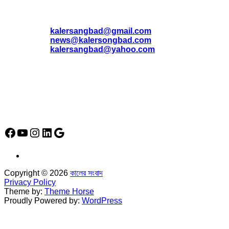
যোগাযোগ
* ই-মেইল:
*
kalersangbad@gmail.com
*
news@kalersongbad.com
*
kalersangbad@yahoo.com
*
ফোন: 02-48952778
*
মোবাইল : 01842-192270
*
হাউস# ৩২, সড়ক# ৬/বি, সেক্টর# ১২, উত্তরা, ঢাকা-১২৩০, বাংলাদেশ।
Social Media Icon
Facebook
YouTube
Instagram
LinkedIn
Google
Copyright © 2026
কালের সংবাদ
Privacy Policy
Theme by:
Theme Horse
Proudly Powered by:
WordPress