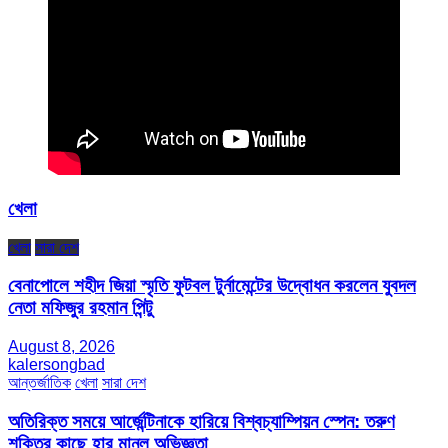
খেলা
খেলা
সারা দেশ
বেনাপোলে শহীদ জিয়া স্মৃতি ফুটবল টুর্নামেন্টের উদ্বোধন করলেন যুবদল
নেতা মফিজুর রহমান পিন্টু
August 8, 2026
kalersongbad
আন্তর্জাতিক
খেলা
সারা দেশ
অতিরিক্ত সময়ে আর্জেন্টিনাকে হারিয়ে বিশ্বচ্যাম্পিয়ন স্পেন: তরুণ
শক্তির কাছে হার মানল অভিজ্ঞতা