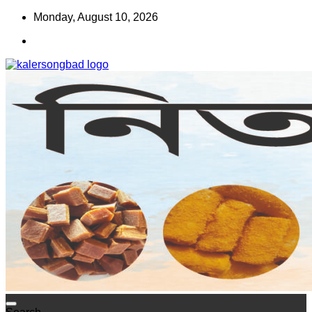
Skip
Monday, August 10, 2026
to
content
www.kalersongbad.com
কালের সংবাদ