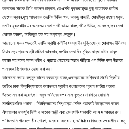
কেন্দ্রীয় কার্যকরী কমিটির প্রবাস বিষয়ক সম্পাদক আবদুল মালেক, চৌমুহানী সরকারি
কলেজের সাবেক ভিপি আবদুল মান্নান, জেএসডি যুক্তরাষ্ট্রের যুগ্ম আহবায়ক জাকির
হোসেন স্বপন,যুগ্ম আহবায়ক তছলিম উদ্দিন খান, আরজু হাজারী, মোহসিনুর রহমান সবুজ,
দলটির যুক্তরাষ্ট্র এর অন্যতম নেতা গাজী আযম বাদল,শরীফ উদ্দিন, সাবেক ছাত্র নেতা
গোলাম ফারুক, আজিজুল হক সহ অন‍্যান‍্য নেতৃবৃন্দ।
আলোচনা সভার শুরুতেই দলটির স্থায়ী কমিটির সদস্য বীর মুক্তিযোদ্ধা মোহাম্মদ ইলিয়াস
মিয়ার সদ‍্য প্রয়াত স্ত্রী নাসিমা আক্তার, দলটির নেতা বীর মুক্তিযোদ্ধা মাষ্টার আবুল
কালাম সহ দলের সকল শহীদ ও প্রয়াত নেতাদের স্মরণে দাঁড়িয়ে এক মিনিট কাল নীরবতা
পালনসহ বিশেষভাবে দোয়া করা হয়।
আলোচনা সভায় নেতৃবৃন্দ তাদের বক্তব্যে বলেন,একাত্তরের অগ্নিঝরা মার্চের দ্বিতীয়
তারিখে ঢাকা বিশ্ববিদ্যালয়ের কলাভবনে স্বাধীন বাংলাদেশের প্রথম জাতীয় পতাকা
উত্তোলন করা হয়েছিল। সবুজ জমিনের ওপর লাল বৃত্তের মাঝখানে সোনালি
মানচিত্রখচিত পতাকা। নিউক্লিয়াসের সিদ্ধান্তে সেদিন পতাকাটি উত্তোলন করেন
ঐসময়কার ডাকসু’র ভিপি ও সাবেক মন্ত্রী এবং জেএসডি সভাপতি আ স ম আবদুর রব।
পাকিস্তানি শাসকগোষ্ঠীর শোষণ, অন্যায়, অত্যাচার, অবিচারের বিরুদ্ধে তৎকালীন ডাকসু