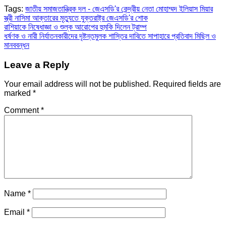
Tags:
জাতীয় সমাজতান্ত্রিক দল - জেএসডি'র কেন্দ্রীয় নেতা মোহাম্মদ ইলিয়াস মিয়ার
স্ত্রী নাসিমা আক্তারের মৃত্যুতে যুক্তরাষ্ট্র জেএসডি'র শোক
Post
রাশিয়াকে নিষেধাজ্ঞা ও শুল্ক আরোপের হুমকি দিলেন ট্রাম্প
ধর্ষণক ও নারী নির্যাতনকারীদের দৃষ্টন্তমুলক শাস্তির দাবিতে সাপাহারে প্রতিবাদ মিছিল ও
navigation
মানববন্ধন
Leave a Reply
Your email address will not be published.
Required fields are
marked
*
Comment
*
Name
*
Email
*