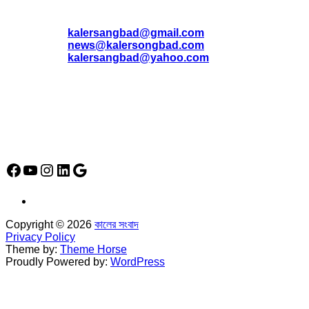
* ই-মেইল:
*
kalersangbad@gmail.com
*
news@kalersongbad.com
*
kalersangbad@yahoo.com
*
ফোন: 02-48952778
*
মোবাইল : 01842-192270
*
হাউস# ৩২, সড়ক# ৬/বি, সেক্টর# ১২, উত্তরা, ঢাকা-১২৩০, বাংলাদেশ।
Social Media Icon
Facebook
YouTube
Instagram
LinkedIn
Google
Copyright © 2026
কালের সংবাদ
Privacy Policy
Theme by:
Theme Horse
Proudly Powered by:
WordPress