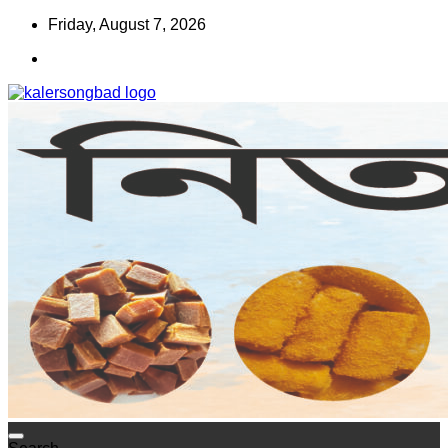
Skip
Friday, August 7, 2026
to
content
www.kalersongbad.com
কালের সংবাদ