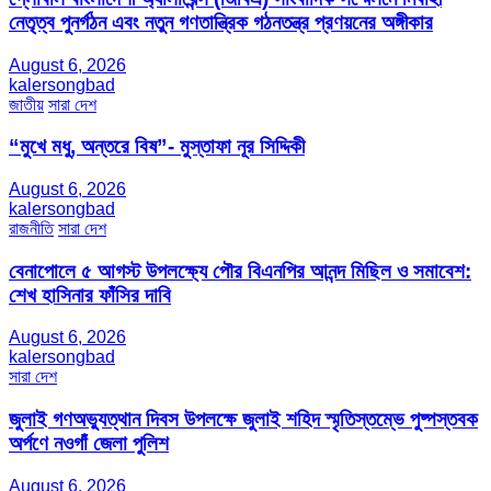
নেতৃত্ব পুনর্গঠন এবং নতুন গণতান্ত্রিক গঠনতন্ত্র প্রণয়নের অঙ্গীকার
August 6, 2026
kalersongbad
জাতীয়
সারা দেশ
“মুখে মধু, অন্তরে বিষ”- মুস্তাফা নূর সিদ্দিকী
August 6, 2026
kalersongbad
রাজনীতি
সারা দেশ
বেনাপোলে ৫ আগস্ট উপলক্ষ্যে পৌর বিএনপির আনন্দ মিছিল ও সমাবেশ:
শেখ হাসিনার ফাঁসির দাবি
August 6, 2026
kalersongbad
সারা দেশ
জুলাই গণঅভ্যুত্থান দিবস উপলক্ষে জুলাই শহিদ স্মৃতিস্তম্ভে পুষ্পস্তবক
অর্পণে নওগাঁ জেলা পুলিশ
August 6, 2026