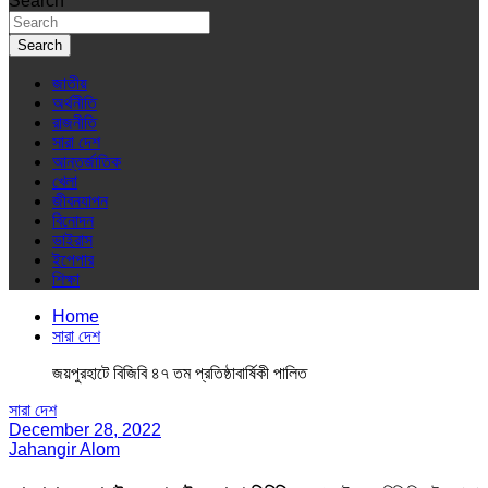
Search
Search
জাতীয়
অর্থনীতি
রাজনীতি
সারা দেশ
আন্তর্জাতিক
খেলা
জীবনযাপন
বিনোদন
ভাইরাস
ইপেপার
শিক্ষা
Home
সারা দেশ
জয়পুরহাটে বিজিবি ৪৭ তম প্রতিষ্ঠাবার্ষিকী পালিত
সারা দেশ
December 28, 2022
Jahangir Alom