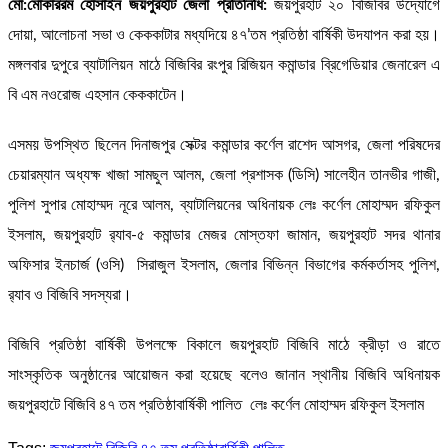
মো:মোকাররম হোসাইন জয়পুরহাট জেলা প্রতিনিধি:
জয়পুরহাট ২০ বিজিবির উদ্যোগে
দোয়া, আলোচনা সভা ও কেককাটার মধ্যদিয়ে ৪৭’তম প্রতিষ্ঠা বার্ষিকী উদযাপন করা হয়।
মঙ্গলবার দুপুরে ব্যাটালিয়ন মাঠে বিজিবির রংপুর রিজিয়ন কমান্ডার ব্রিগেডিয়ার জেনারেল এ
বি এম নওরোজ এহসান কেককাটেন।
এসময় উপস্থিত ছিলেন দিনাজপুর সেক্টর কমান্ডার কর্ণেল রাশেদ আসগর, জেলা পরিষদের
চেয়ারম্যান অধ্যক্ষ খাজা সামছুল আলম, জেলা প্রশাসক (ডিসি) সালেহীন তানভীর গাজী,
পুলিশ সুপার মোহাম্মদ নূরে আলম, ব্যাটালিয়নের অধিনায়ক লেঃ কর্ণেল মোহাম্মদ রফিকুল
ইসলাম, জয়পুরহাট র‌্যাব-৫ কমান্ডার মেজর মোস্তফা জামান, জয়পুরহাট সদর থানার
অফিসার ইনচার্জ (ওসি) সিরাজুল ইসলাম, জেলার বিভিন্ন বিভাগের কর্মকর্তাসহ পুলিশ,
র‌্যাব ও বিজিবি সদস্যরা।
বিজিবি প্রতিষ্ঠা বার্ষিকী উপলক্ষে বিকালে জয়পুরহাট বিজিবি মাঠে ক্রীড়া ও রাতে
সাংস্কৃতিক অনুষ্ঠানের আয়োজন করা হয়েছে বলেও জানান স্থানীয় বিজিবি অধিনায়ক
জয়পুরহাটে বিজিবি ৪৭ তম প্রতিষ্ঠাবার্ষিকী পালিত লেঃ কর্ণেল মোহাম্মদ রফিকুল ইসলাম