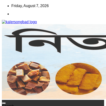
Skip
Friday, August 7, 2026
to
content
www.kalersongbad.com
কালের সংবাদ