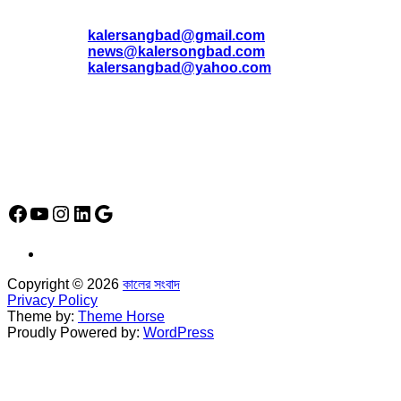
* ই-মেইল:
*
kalersangbad@gmail.com
*
news@kalersongbad.com
*
kalersangbad@yahoo.com
*
ফোন: 02-48952778
*
মোবাইল : 01842-192270
*
হাউস# ৩২, সড়ক# ৬/বি, সেক্টর# ১২, উত্তরা, ঢাকা-১২৩০, বাংলাদেশ।
Social Media Icon
Facebook
YouTube
Instagram
LinkedIn
Google
Copyright © 2026
কালের সংবাদ
Privacy Policy
Theme by:
Theme Horse
Proudly Powered by:
WordPress