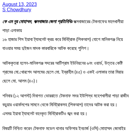
August 13, 2023
S Chowdhury
কে এম নুর মোহাম্মদ, কক্সবাজার জেলা প্রতিনিধিঃ
কক্সবাজারের টেকনাফের মহলখালীয়া
পাড়া এলাকায়
১৬ হাজার পিস ইয়াবা ট্যাবলেট ক্রয় করে মিনিট্রাক (পিকআপ) যোগে মানিকগঞ্জ নিয়ে
যাওয়ার সময় দুইজন মাদক কারবারিকে আটক করেছে পুলিশ।
আটককৃতরা হলেন-মানিকগঞ্জ সদরের আটিগ্রাম ইউনিয়নের ৬নং ওয়ার্ড, উত্তর কেষ্টি
গ্রামের মো.খোরশেদ আলমের ছেলে মো. ইব্রাহীম (৪৫) ও একই এলাকার তারা মিয়ার
ছেলে মো. আলম (৪০)।
শনিবার (১২ আগস্ট) দিবাগত ভোররাতে টেকনাফ সদর ইউপিস্থ মহেশখালীয়া পাড়া রাজীব
বড়ুয়ার ওয়ার্কসপের সামনে থেকে মিনিট্রাকসহ (পিকআপ) তাদের আটক করা হয়।
এসময় ইয়াবা ট্যাবলেট বহনকৃত মিনিট্রাকটিও জব্দ করা হয়।
বিষয়টি নিশ্চিত করেন টেকনাফ মডেল থানার অফিসার ইনচার্জ (ওসি) মোহাম্মদ জোবাইর