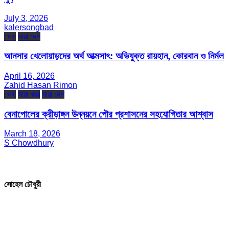
July 3, 2026
kalersongbad
খেলা
সারা দেশ
আনসার খেলোয়াড়দের অর্থ আত্মসাৎ: অভিযুক্ত রায়হান, কোরবান ও নির্মল
April 16, 2026
Zahid Hasan Rimon
খেলা
সারা খবর
সারা দেশ
বেনাপোলের ক্রীড়াঙ্গন উন্নয়নে পৌর প্রশাসনের সহযোগিতার আশ্বাস
March 18, 2026
S Chowdhury
সম্পাদক ও প্রকাশক
সোহেল চৌধুরী
যোগাযোগ