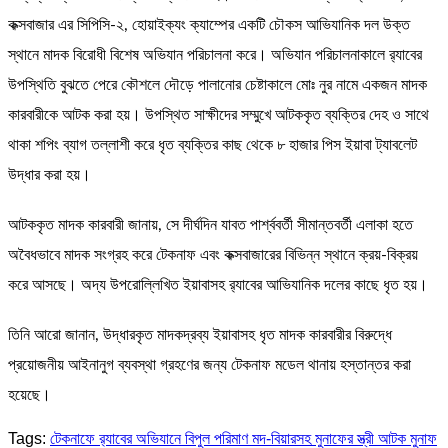
কক্সবাজার এর সিপিসি-২, হোয়াইক্যং ক্যাম্পের একটি চৌকস আভিযানিক দল উক্ত
স্থানে মাদক বিরোধী বিশেষ অভিযান পরিচালনা করে। অভিযান পরিচালনাকালে র‌্যাবের
উপস্থিতি বুঝতে পেরে কৌশলে দৌড়ে পালানোর চেষ্টাকালে মোঃ নুর নামে একজন মাদক
কারবারীকে আটক করা হয়। উপস্থিত সাক্ষীদের সম্মুখে আটককৃত ব্যক্তির দেহ ও সাথে
থাকা শপিং ব্যাগ তল্লাশী করে ধৃত ব্যক্তির কাছ থেকে ৮ হাজার পিস ইয়াবা ট্যাবলেট
উদ্ধার করা হয়।
আটককৃত মাদক কারবারী জানায়, সে দীর্ঘদিন যাবত পার্শ্ববর্তী সীমান্তবর্তী এলাকা হতে
অবৈধভাবে মাদক সংগ্রহ করে টেকনাফ এবং কক্সবাজারের বিভিন্ন স্থানে ক্রয়-বিক্রয়
করে আসছে। অদ্য উপরোল্লিখিত ইয়াবাসহ র‌্যাবের আভিযানিক দলের কাছে ধৃত হয়।
তিনি আরো জানান, উদ্ধারকৃত মাদকদ্রব্য ইয়াবাসহ ধৃত মাদক কারবারীর বিরুদ্ধে
প্রয়োজনীয় আইনানুগ ব্যবস্থা গ্রহণের জন্য টেকনাফ মডেল থানায় হস্তান্তর করা
হয়েছে।
Tags:
টেকনাফে র‌্যাবের অভিযানে বিপুল পরিমাণ মদ-বিয়ারসহ মুনাফের স্ত্রী আটক মুনাফ