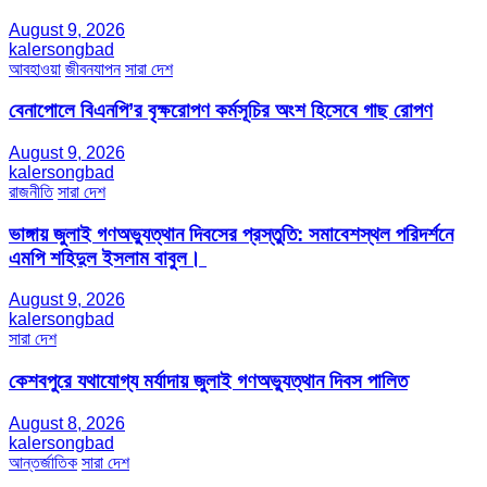
August 9, 2026
kalersongbad
আবহাওয়া
জীবনযাপন
সারা দেশ
বেনাপোলে বিএনপি’র বৃক্ষরোপণ কর্মসূচির অংশ হিসেবে গাছ রোপণ
August 9, 2026
kalersongbad
রাজনীতি
সারা দেশ
ভাঙ্গায় জুলাই গণঅভ্যুত্থান দিবসের প্রস্তুতি: সমাবেশস্থল পরিদর্শনে
এমপি শহিদুল ইসলাম বাবুল। ​
August 9, 2026
kalersongbad
সারা দেশ
কেশবপুরে যথাযোগ্য মর্যাদায় জুলাই গণঅভ্যুত্থান দিবস পালিত
August 8, 2026
kalersongbad
আন্তর্জাতিক
সারা দেশ