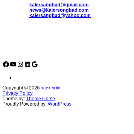
*
kalersangbad@gmail.com
*
news@kalersongbad.com
*
kalersangbad@yahoo.com
*
ফোন: 02-48952778
*
মোবাইল : 01842-192270
*
হাউস# ৩২, সড়ক# ৬/বি, সেক্টর# ১২, উত্তরা, ঢাকা-১২৩০, বাংলাদেশ।
Social Media Icon
Facebook
YouTube
Instagram
LinkedIn
Google
Copyright © 2026
কালের সংবাদ
Privacy Policy
Theme by:
Theme Horse
Proudly Powered by:
WordPress