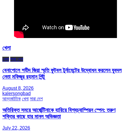
খেলা
খেলা
সারা দেশ
বেনাপোলে শহীদ জিয়া স্মৃতি ফুটবল টুর্নামেন্টের উদ্বোধন করলেন যুবদল
নেতা মফিজুর রহমান পিন্টু
August 8, 2026
kalersongbad
আন্তর্জাতিক
খেলা
সারা দেশ
অতিরিক্ত সময়ে আর্জেন্টিনাকে হারিয়ে বিশ্বচ্যাম্পিয়ন স্পেন: তরুণ
শক্তির কাছে হার মানল অভিজ্ঞতা
July 22, 2026