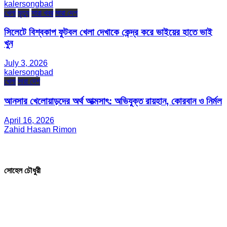
kalersongbad
খেলা
মৃত্যু
সারা খবর
সারা দেশ
সিলেটে বিশ্বকাপ ফুটবল খেলা দেখাকে কেন্দ্র করে ভাইয়ের হাতে ভাই
খুন
July 3, 2026
kalersongbad
খেলা
সারা দেশ
আনসার খেলোয়াড়দের অর্থ আত্মসাৎ: অভিযুক্ত রায়হান, কোরবান ও নির্মল
April 16, 2026
Zahid Hasan Rimon
সম্পাদক ও প্রকাশক
সোহেল চৌধুরী
যোগাযোগ
* ই-মেইল: