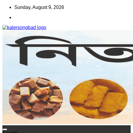
Skip
Sunday, August 9, 2026
to
content
www.kalersongbad.com
কালের সংবাদ