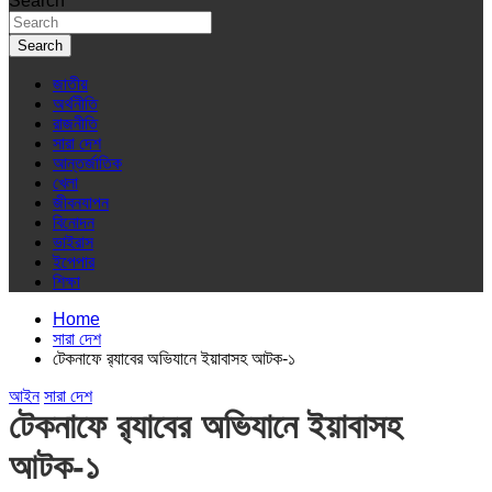
Search
Search
জাতীয়
অর্থনীতি
রাজনীতি
সারা দেশ
আন্তর্জাতিক
খেলা
জীবনযাপন
বিনোদন
ভাইরাস
ইপেপার
শিক্ষা
Home
সারা দেশ
টেকনাফে র‌্যাবের অভিযানে ইয়াবাসহ আটক-১
আইন
সারা দেশ
টেকনাফে র‌্যাবের অভিযানে ইয়াবাসহ
আটক-১