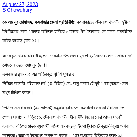
August 27, 2023
S Chowdhury
কে এম নুর মোহাম্মদ, কক্সবাজার জেলা প্রতিনিধিঃ
কক্সবাজারের টেকনাফ থানাধীন হ্নীলা
ইউনিয়নের লেদা এলাকায় অভিযান চালিয়ে ৮ হাজার পিস ইয়াবাসহ এক মাদক কারবারীকে
আটক করেছে র‌্যাব-১৫।
আটককৃত মাদক কারবারী হলেন, টেকনাফ উপজেলার হ্নীলা ইউনিয়নের লেদা এলাকার নবী
হোছনের ছেলে মোঃ নুর (২০)।
কক্সবাজার র‌্যাব-১৫ এর অতিরক্ত পুলিশ সুপার ও
সিনিয়র সহকারী পরিচালক (ল’ এন্ড মিডিয়া) মোঃ আবু সালাম চৌধুরী গণমাধ্যমকে এসব
তথ্য নিশ্চিত করেন।
তিনি জানান,শুক্রবার (২৫ আগস্ট) সন্ধ্যায় র‌্যাব-১৫, কক্সবাজার এর আভিযানিক দল
গোপন সংবাদের ভিত্তিতে, টেকনাফ থানাধীন হৃীলা ইউনিয়নের লেদা জাফর মার্কেট
এলাকায় কতিপয় মাদক ব্যবসায়ী অবৈধ মাদকদ্রব্য ইয়াবা ট্যাবলেট ক্রয়-বিক্রয় অথবা
অন্যত্র প্রেরণের উদ্দেশ্যে অবস্থান করছে। এমন সংবাদের ভিত্তিতে র‌্যাব-১৫,