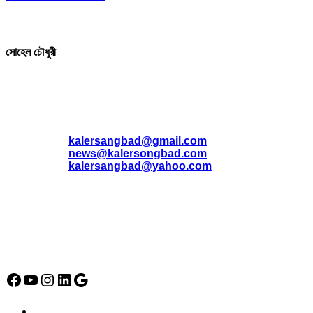
সম্পাদক ও প্রকাশক
সোহেল চৌধুরী
যোগাযোগ
* ই-মেইল:
*
kalersangbad@gmail.com
*
news@kalersongbad.com
*
kalersangbad@yahoo.com
*
ফোন: 02-48952778
*
মোবাইল : 01842-192270
*
হাউস# ৩২, সড়ক# ৬/বি, সেক্টর# ১২, উত্তরা, ঢাকা-১২৩০, বাংলাদেশ।
Social Media Icon
Facebook
YouTube
Instagram
LinkedIn
Google