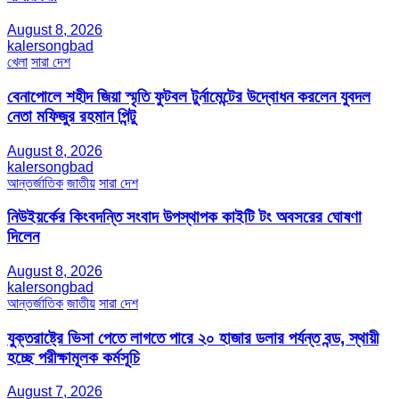
August 8, 2026
kalersongbad
খেলা
সারা দেশ
বেনাপোলে শহীদ জিয়া স্মৃতি ফুটবল টুর্নামেন্টের উদ্বোধন করলেন যুবদল
নেতা মফিজুর রহমান পিন্টু
August 8, 2026
kalersongbad
আন্তর্জাতিক
জাতীয়
সারা দেশ
নিউইয়র্কের কিংবদন্তি সংবাদ উপস্থাপক কাইটি টং অবসরের ঘোষণা
দিলেন
August 8, 2026
kalersongbad
আন্তর্জাতিক
জাতীয়
সারা দেশ
যুক্তরাষ্ট্রে ভিসা পেতে লাগতে পারে ২০ হাজার ডলার পর্যন্ত বন্ড, স্থায়ী
হচ্ছে পরীক্ষামূলক কর্মসূচি
August 7, 2026