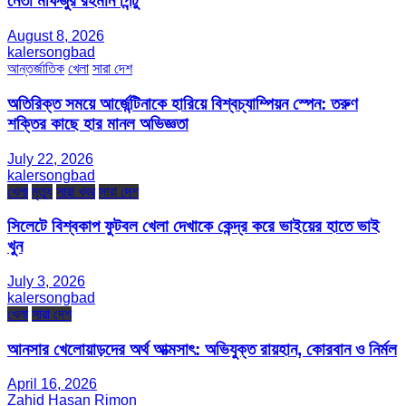
নেতা মফিজুর রহমান পিন্টু
August 8, 2026
kalersongbad
আন্তর্জাতিক
খেলা
সারা দেশ
অতিরিক্ত সময়ে আর্জেন্টিনাকে হারিয়ে বিশ্বচ্যাম্পিয়ন স্পেন: তরুণ
শক্তির কাছে হার মানল অভিজ্ঞতা
July 22, 2026
kalersongbad
খেলা
মৃত্যু
সারা খবর
সারা দেশ
সিলেটে বিশ্বকাপ ফুটবল খেলা দেখাকে কেন্দ্র করে ভাইয়ের হাতে ভাই
খুন
July 3, 2026
kalersongbad
খেলা
সারা দেশ
আনসার খেলোয়াড়দের অর্থ আত্মসাৎ: অভিযুক্ত রায়হান, কোরবান ও নির্মল
April 16, 2026
Zahid Hasan Rimon