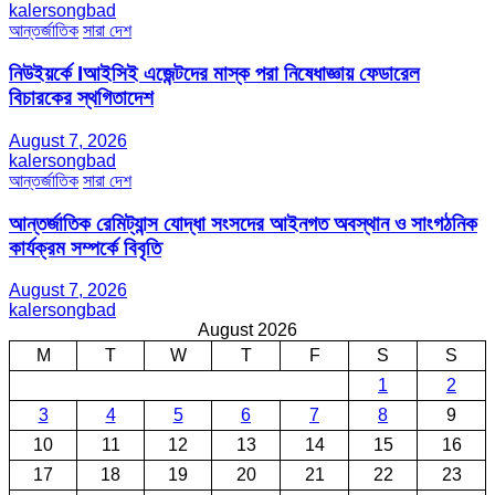
kalersongbad
আন্তর্জাতিক
সারা দেশ
নিউইয়র্কে Iআইসিই এজেন্টদের মাস্ক পরা নিষেধাজ্ঞায় ফেডারেল
বিচারকের স্থগিতাদেশ
August 7, 2026
kalersongbad
আন্তর্জাতিক
সারা দেশ
আন্তর্জাতিক রেমিট্যান্স যোদ্ধা সংসদের আইনগত অবস্থান ও সাংগঠনিক
কার্যক্রম সম্পর্কে বিবৃতি
August 7, 2026
kalersongbad
August 2026
M
T
W
T
F
S
S
1
2
3
4
5
6
7
8
9
10
11
12
13
14
15
16
17
18
19
20
21
22
23