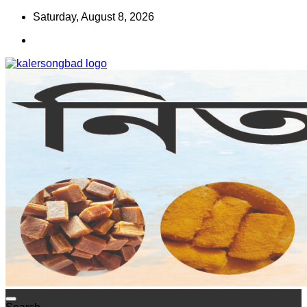
Skip
Saturday, August 8, 2026
to
content
www.kalersongbad.com
কালের সংবাদ