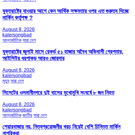
যুক্তরাষ্ট্রে যাওয়ার আগে কেন আর্থিক সক্ষমতার ওপর এত গুরুত্ব দিচ্ছে
মার্কিন কর্তৃপক্ষ ?
August 8, 2026
kalersongbad
আন্তর্জাতিক
সারা দেশ
যুক্তরাষ্ট্রে জুলাই মাসে রেকর্ড ৫১ হাজার অবৈধ অভিবাসী গ্রেপ্তার,
আইসিইর ধরপাকড় আরও জোরদার
August 8, 2026
kalersongbad
মৃত্যু
সারা দেশ
সিলেটের ওসমানীনগরে দুই বাসের মুখোমুখি সংঘর্ষে ৮ জন নিহত
August 8, 2026
kalersongbad
আন্তর্জাতিক
জাতীয়
সারা দেশ
শেয়ারবাজার নয়, নিত্যপ্রয়োজনীয় খরচ নিয়েই বেশি চিন্তিত মার্কিন
নাগরিকরা