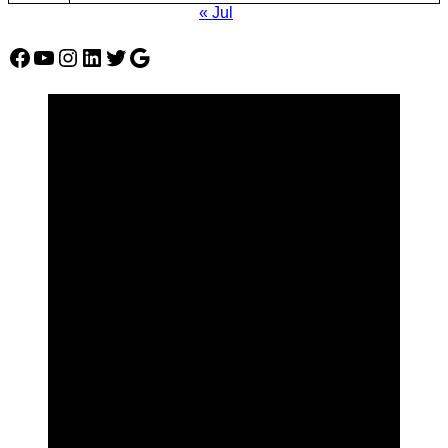
« Jul
Facebook
YouTube
Instagram
LinkedIn
Twitter
Google