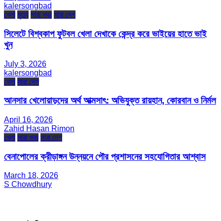
kalersongbad
খেলা
মৃত্যু
সারা খবর
সারা দেশ
সিলেটে বিশ্বকাপ ফুটবল খেলা দেখাকে কেন্দ্র করে ভাইয়ের হাতে ভাই
খুন
July 3, 2026
kalersongbad
খেলা
সারা দেশ
আনসার খেলোয়াড়দের অর্থ আত্মসাৎ: অভিযুক্ত রায়হান, কোরবান ও নির্মল
April 16, 2026
Zahid Hasan Rimon
খেলা
সারা খবর
সারা দেশ
বেনাপোলের ক্রীড়াঙ্গন উন্নয়নে পৌর প্রশাসনের সহযোগিতার আশ্বাস
March 18, 2026
S Chowdhury
সম্পাদক ও প্রকাশক