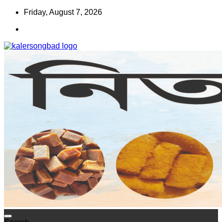
Skip
Friday, August 7, 2026
to
content
www.kalersongbad.com
কালের সংবাদ