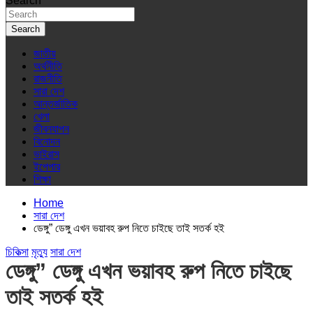
Search
Search
জাতীয়
অর্থনীতি
রাজনীতি
সারা দেশ
আন্তর্জাতিক
খেলা
জীবনযাপন
বিনোদন
ভাইরাস
ইপেপার
শিক্ষা
Home
সারা দেশ
ডেঙ্গু” ডেঙ্গু এখন ভয়াবহ রুপ নিতে চাইছে তাই সতর্ক হই
চিকিত্সা
মৃত্যু
সারা দেশ
ডেঙ্গু” ডেঙ্গু এখন ভয়াবহ রুপ নিতে চাইছে
তাই সতর্ক হই