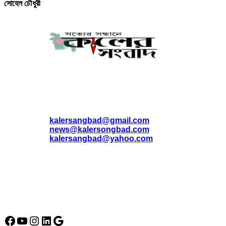
সোহেল চৌধুরী
যোগাযোগ
* ই-মেইল:
*
kalersangbad@gmail.com
*
news@kalersongbad.com
*
kalersangbad@yahoo.com
*
ফোন: 02-48952778
*
মোবাইল : 01842-192270
*
হাউস# ৩২, সড়ক# ৬/বি, সেক্টর# ১২, উত্তরা, ঢাকা-১২৩০, বাংলাদেশ।
Social Media Icon
Facebook
YouTube
Instagram
LinkedIn
Google