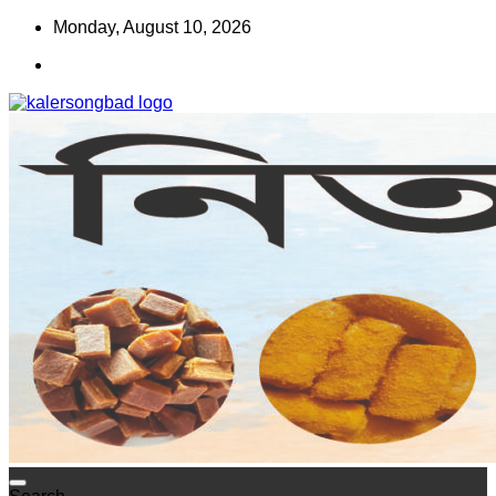
Skip
Monday, August 10, 2026
to
content
www.kalersongbad.com
কালের সংবাদ