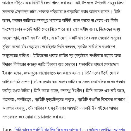
জানাতে দাঁড়িয়ে এক মিনিট নীরবতা পালন করা হয়। এই উপলক্ষে উপদেষ্টা মাহবুব মিলন
সকলকে ঐক্যবদ্দ্ব ভাবে শোককে শক্তিতে রূপান্তরিত করার আহবান জানান। তিনি
বলেন, ফরমান জারিকরে বঙ্গবন্ধুর শাহাদাত বার্ষিকী পালন করতে না দেয়ার এই নির্মম
পদক্ষেপ কোন ভাবেই জাতি মেনে নিতে পারে না। মোঃ জসীম বলেন, নিজেদের জন্য
স্বদেশ ভূমি, একটি স্বাধীন রাষ্ট্র , একটি দেশ, একটি মানচিত্র এবং মেহনতি মানুষের
মুক্তি আমরা যাঁর নেতৃত্বে পেয়েছিলাম তিনি বঙ্গবন্ধ, স্বাধীন সার্বভৌম বাংলাদেশ
অভ্যুদয়ের কারিগর। ইতিহাসের পাতায় জাতির স্বপ্নদ্রষ্টাকে সপরিবারে হত্যার হৃদয়
বিদারক নির্মমতার কলঙ্ক জাতি চিরকাল বয়ে বেড়াবে। সভাপতির ভাষণে মোয়াজ্জেম
ইকবাল বলেন ,বঙ্গবন্ধুকে ভালোবাসতে দল করতে হয় না। তিনি দলের উর্ধে, দেশ ও
জাতির শ্রেঠ সম্পদ। তাঁকে সম্মান করা সমগ্র জাতির ও সকল রাজনৈতিক দলের প্রধান
কর্তব্য হওয়া উচিত। তিনি আরো বলেন, বঙ্গবন্ধু চিরঞ্জীব। তিনি আছেন এই মাটি জলে,
পতাকায় , মানচিত্রে , প্রতিটি মুক্তচিন্তার অণুতে , প্রতিটি বাঙালির বিবেকের জাগরণে।
অতঃপর বঙ্গবন্ধু , তাঁর পরিবার সহ স্বাধীনতার আত্মহুতি দানকারী বীর শহীদের আত্মার
মাগফেরাত করে দোয়া ও মোনাজাত করা হয়।
Tags:
তিনি আছেন প্রতিটি বাঙালির বিবেকের জাগরণে - - সেন্ট্রাল ফ্লোরিডা মহানগর