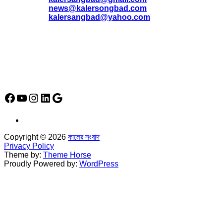
*
news@kalersongbad.com
*
kalersangbad@yahoo.com
*
ফোন: 02-48952778
*
মোবাইল : 01842-192270
*
হাউস# ৩২, সড়ক# ৬/বি, সেক্টর# ১২, উত্তরা, ঢাকা-১২৩০, বাংলাদেশ।
Social Media Icon
Facebook
YouTube
Instagram
LinkedIn
Google
Copyright © 2026
কালের সংবাদ
Privacy Policy
Theme by:
Theme Horse
Proudly Powered by:
WordPress