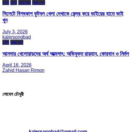
খেলা
মৃত্যু
সারা খবর
সারা দেশ
সিলেটে বিশ্বকাপ ফুটবল খেলা দেখাকে কেন্দ্র করে ভাইয়ের হাতে ভাই
খুন
July 3, 2026
kalersongbad
খেলা
সারা দেশ
আনসার খেলোয়াড়দের অর্থ আত্মসাৎ: অভিযুক্ত রায়হান, কোরবান ও নির্মল
April 16, 2026
Zahid Hasan Rimon
সম্পাদক ও প্রকাশক
সোহেল চৌধুরী
যোগাযোগ
* ই-মেইল:
*
kalersangbad@gmail.com