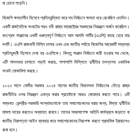
বা চোখে পড়েনি।
বিজেপি ক্ষমতাসীন হিসেবে প্রতিদ্বন্দ্বিতা করে সব নির্বাচনে ক্ষমতা ধরে রেখেছিল এতদিন।
একটি রাজনৈতিক সংকটের পরও ধনী রাজ্য মহারাষ্ট্রের সরকারের নিয়ন্ত্রণ অর্জন করেছিল।
কংগ্রেস পাঞ্জাবের একটি গুরুত্বপূর্ণ নির্বাচনে আম আদমি পার্টির (এএপি) কাছে হেরে যায়
দলটি। এএপি রাজধানী দিল্লি চালায় এখন এবং জাতীয় পর্যায়ে বিজেপির আরেকটি সম্ভাব্য
প্রতিদ্বন্দ্বী হিসেবে দেখা হয় এএপিকে। কিন্তু পাঞ্জাব নির্বাচনে জয়ী হওয়ার পর থেকে,
এটি শাসনভার চালাতে লড়াই করছে, পাশাপাশি দিল্লিতে দুর্নীতির তদন্তসহ একাধিক
সংকট মোকাবিলা করছে।
২০২৩ সালে মোদীর সরকার ২০২৪ সালের জাতীয় বিধানসভা নির্বাচনের দৌড়ে রাজ্য
রাজনীতির ওপর নিয়ন্ত্রণ একত্র করার প্রচেষ্টাকে আরও জোরদার করতে পারে। এটি
সম্ভবত কেন্দ্রীয়-সরকারি সংস্থাগুলোকে তার সমালোচকদের ধরার জন্য, মিথ্যা দুর্নীতির
মামলা দায়ের করতেও অব্যাহত রাখবে। তাদের সময়সাপেক্ষ আইনি কার্যক্রমে জড়াতে বা
জাতীয় নিরাপত্তা আইন ব্যবহার করে সমালোচকদের নিরপেক্ষ করতে প্রাথমিক ট্রায়ালেও
রাখা হবে।