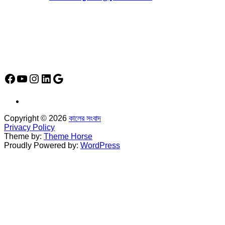
*
ফোন: 02-48952778
*
মোবাইল : 01842-192270
*
হাউস# ৩২, সড়ক# ৬/বি, সেক্টর# ১২, উত্তরা, ঢাকা-১২৩০, বাংলাদেশ।
Social Media Icon
Facebook
YouTube
Instagram
LinkedIn
Google
Copyright © 2026
কালের সংবাদ
Privacy Policy
Theme by:
Theme Horse
Proudly Powered by:
WordPress