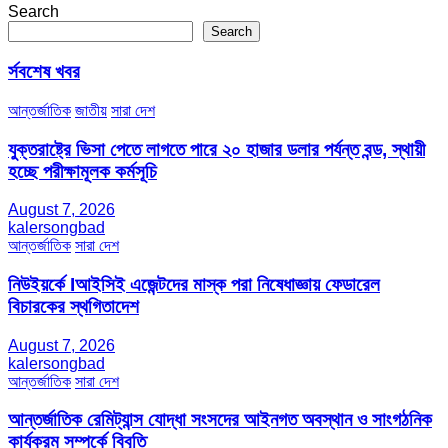
Search
Search
র্সবশেষ খবর
আন্তর্জাতিক
জাতীয়
সারা দেশ
যুক্তরাষ্ট্রে ভিসা পেতে লাগতে পারে ২০ হাজার ডলার পর্যন্ত বন্ড, স্থায়ী
হচ্ছে পরীক্ষামূলক কর্মসূচি
August 7, 2026
kalersongbad
আন্তর্জাতিক
সারা দেশ
নিউইয়র্কে Iআইসিই এজেন্টদের মাস্ক পরা নিষেধাজ্ঞায় ফেডারেল
বিচারকের স্থগিতাদেশ
August 7, 2026
kalersongbad
আন্তর্জাতিক
সারা দেশ
আন্তর্জাতিক রেমিট্যান্স যোদ্ধা সংসদের আইনগত অবস্থান ও সাংগঠনিক
কার্যক্রম সম্পর্কে বিবৃতি