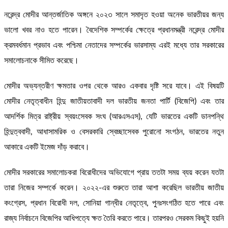
নরেন্দ্র মোদীর আন্তর্জাতিক অঙ্গনে ২০২৩ সালে সমাদৃত হওয়া অনেক ভারতীয়র জন্য
ভালো খবর নাও হতে পারেন। বৈদেশিক সম্পর্কের ক্ষেত্রে প্রধানমন্ত্রী নরেন্দ্র মোদীর
ক্রমবর্ধমান প্রভাব এবং পশ্চিমা নেতাদের সম্পর্কের ভারসাম্য এরই মধ্যে তার সরকারের
সমালোচনাকে সীমিত করেছে।
মোদীর অভ্যন্তরীণ ক্ষমতার ওপর থেকে আরও একবার দৃষ্টি সরে যাবে। এই বিষয়টি
মোদীর নেতৃত্বাধীন হিন্দু জাতীয়তাবাদী দল ভারতীয় জনতা পার্টি (বিজেপি) এবং তার
আদর্শিক মিত্র রাষ্ট্রীয় স্বয়ংসেবক সংঘ (আরএসএস), যেটি ভারতের একটি ডানপন্থি
হিন্দুত্ববাদী, আধাসামরিক ও বেসরকারি স্বেচ্ছাসেবক পুরোনো সংগঠন, ভারতের নতুন
আকারে একটি ইমেজ দাঁড় করাবে।
মোদীর সরকারের সমালোচকরা বিরোধীদের অভিযোগে প্রায় ততটা সময় ব্যয় করেন যতটা
তারা নিজের সম্পর্কে করেন। ২০২২-এর শুরুতে তারা আশা করেছিল ভারতীয় জাতীয়
কংগ্রেস, প্রধান বিরোধী দল, সোনিয়া গান্ধীর নেতৃত্বে, পুনঃসংগঠিত হতে পারে এবং
রাজ্য নির্বাচনে বিজেপির আধিপত্যে ক্ষত তৈরি করতে পারে। তারপরও সেরকম কিছুই হয়নি