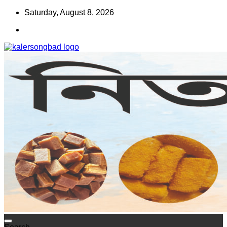
Skip
Saturday, August 8, 2026
to
content
www.kalersongbad.com
কালের সংবাদ