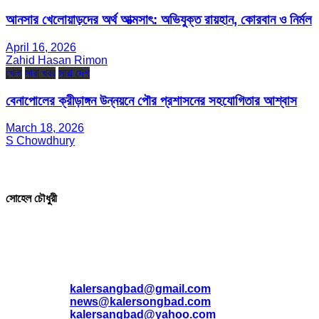
আনসার খেলোয়াড়দের অর্থ আত্মসাৎ: অভিযুক্ত রায়হান, কোরবান ও নির্মল
April 16, 2026
Zahid Hasan Rimon
খেলা
সারা খবর
সারা দেশ
বেনাপোলের ক্রীড়াঙ্গন উন্নয়নে পৌর প্রশাসনের সহযোগিতার আশ্বাস
March 18, 2026
S Chowdhury
সম্পাদক ও প্রকাশক
সোহেল চৌধুরী
যোগাযোগ
* ই-মেইল:
*
kalersangbad@gmail.com
*
news@kalersongbad.com
*
kalersangbad@yahoo.com