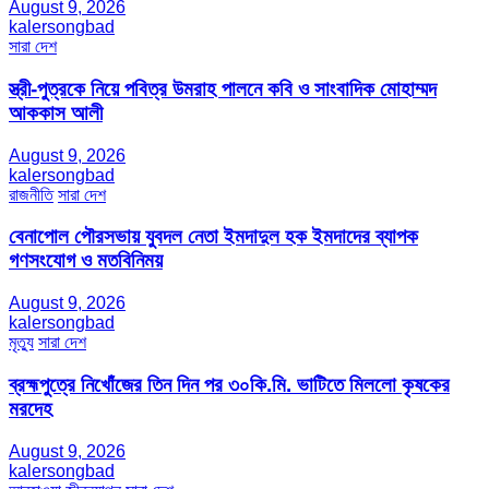
August 9, 2026
kalersongbad
সারা দেশ
স্ত্রী-পুত্রকে নিয়ে পবিত্র উমরাহ পালনে কবি ও সাংবাদিক মোহাম্মদ
আককাস আলী
August 9, 2026
kalersongbad
রাজনীতি
সারা দেশ
বেনাপোল পৌরসভায় যুবদল নেতা ইমদাদুল হক ইমদাদের ব্যাপক
গণসংযোগ ও মতবিনিময়
August 9, 2026
kalersongbad
মৃত্যু
সারা দেশ
ব্রহ্মপুত্রে নিখোঁজের তিন দিন পর ৩০কি.মি. ভাটিতে মিললো কৃষকের
মরদেহ
August 9, 2026
kalersongbad