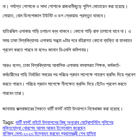
না। পর্যাপ্ত পোশাকে ও সাদা পোশাকে রাজধানীজুড়ে পুলিশ মোতায়েন করা হয়েছে।
সোয়াত, বোম ডিসপোজাল ইউনিট ও ডগ স্কোয়াড প্রস্তুত থাকবে।
হাতিরঝিল এলাকায় গাড়ি চলাচল বন্ধ থাকবে। কোনো গাড়ি রাফ চালানো যাবে না। এ
সময় ঢাকা বিশ্ববিদ্যালয় এলাকায় সন্ধ্যা ৬টার পরে বহিরাগত কোনো ব্যক্তি বা যানবাহন
প্রবেশ করতে পারবে না বলেও জানান ডিএমপি কমিশনার।
আরও বলেন, ঢাকা বিশ্ববিদ্যালয় আবাসিক এলাকায় বসবাসরত শিক্ষক, কর্মকর্তা-
কর্মচারীদের গাড়ি নির্ধারিত সময়ের পর পরিচয় প্রদান সাপেক্ষে শাহবাগ ক্রসিং দিয়ে প্রবেশ
করতে পারবে। পরিচয় প্রদান সাপেক্ষে নীলক্ষেত ক্রসিং দিয়ে হেঁটেও প্রবেশ করতে
পারবেন তারা।
জানাযায় কক্সবাজারের সৈকতে থার্টি ফার্স্ট নাইট উৎযাপনে নিষেধাজ্ঞা করা হয়েছে।
Tags:
থার্টি ফার্স্ট নাইটে উদযাপনের কিছু অনুরোধ মেট্রোপলিটন পুলিশের
Post
মুক্তিযোদ্ধা খোরশেদ আলম আকন ইন্তেকাল করেছেন
বাণিজ্য মেলা-২০২৩ উদ্বোধন করবেন প্রধানমন্ত্রী শেখ হাসিনা
navigation