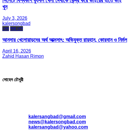
সিলেটে বিশ্বকাপ ফুটবল খেলা দেখাকে কেন্দ্র করে ভাইয়ের হাতে ভাই
খুন
July 3, 2026
kalersongbad
খেলা
সারা দেশ
আনসার খেলোয়াড়দের অর্থ আত্মসাৎ: অভিযুক্ত রায়হান, কোরবান ও নির্মল
April 16, 2026
Zahid Hasan Rimon
সম্পাদক ও প্রকাশক
সোহেল চৌধুরী
যোগাযোগ
* ই-মেইল:
*
kalersangbad@gmail.com
*
news@kalersongbad.com
*
kalersangbad@yahoo.com