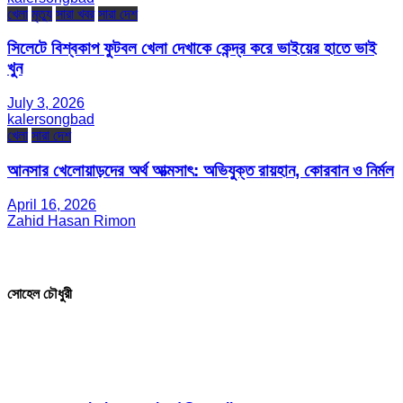
খেলা
মৃত্যু
সারা খবর
সারা দেশ
সিলেটে বিশ্বকাপ ফুটবল খেলা দেখাকে কেন্দ্র করে ভাইয়ের হাতে ভাই
খুন
July 3, 2026
kalersongbad
খেলা
সারা দেশ
আনসার খেলোয়াড়দের অর্থ আত্মসাৎ: অভিযুক্ত রায়হান, কোরবান ও নির্মল
April 16, 2026
Zahid Hasan Rimon
সম্পাদক ও প্রকাশক
সোহেল চৌধুরী
যোগাযোগ
* ই-মেইল: