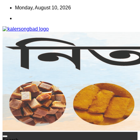
Skip
Monday, August 10, 2026
to
content
www.kalersongbad.com
কালের সংবাদ