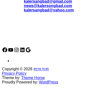
*
kalersangbad@gmail.com
*
news@kalersongbad.com
*
kalersangbad@yahoo.com
*
ফোন: 02-48952778
*
মোবাইল : 01842-192270
*
হাউস# ৩২, সড়ক# ৬/বি, সেক্টর# ১২, উত্তরা, ঢাকা-১২৩০, বাংলাদেশ।
Social Media Icon
Facebook
YouTube
Instagram
LinkedIn
Google
Copyright © 2026
কালের সংবাদ
Privacy Policy
Theme by:
Theme Horse
Proudly Powered by:
WordPress