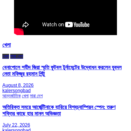
খেলা
খেলা
সারা দেশ
বেনাপোলে শহীদ জিয়া স্মৃতি ফুটবল টুর্নামেন্টের উদ্বোধন করলেন যুবদল
নেতা মফিজুর রহমান পিন্টু
August 8, 2026
kalersongbad
আন্তর্জাতিক
খেলা
সারা দেশ
অতিরিক্ত সময়ে আর্জেন্টিনাকে হারিয়ে বিশ্বচ্যাম্পিয়ন স্পেন: তরুণ
শক্তির কাছে হার মানল অভিজ্ঞতা
July 22, 2026
kalersongbad