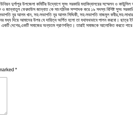
উনিয়ন দুর্গাপুর উপজেলা কমিটির উদ্যোগে সুসং সরকারি মহাবিদ্যালয়ের সম্মেলন ও কাউন্
ক ও জান্নাতুল ফেরদাউস জান্নাত কে সাংগঠনিক সম্পাদক করে ১৯ সদস্য বিশিষ্ট সুসং সরকার
 সভাপতি নুর আলম খান, সহ-সভাপতি নূর আলম সিদ্দিকী, সহ-সভাপতি নাজমুল কবীর,সহ-সাধারণ 
নের মধ্য দিয়ে আমাদের উপর যে দায়িত্ব অর্পিত হলো তা যথাযথভাবে পালন করবো। ছাত্র ই
রাই একটি দেশের,একটি সমাজের অন্যতম প্রাণশক্তি। তারাই সমাজকে আলোকিত করতে পারে। 
 marked
*