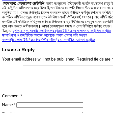
পলাশ সাহা, নেত্রকোণা প্রতিনিধি:
লড়াই সংগ্রামের ঐতিহ্যবাহী সংগঠন বাংলাদেশ ছাত্র ই
এই কাউন্সিল অধিবেশনের মধ্য দিয়ে হিমেল মিয়াকে সভাপতি,পিয়াস শীলকে সাধারণ সম্পাদ
অনুষ্ঠিত হয়। এসময় উপস্থিত ছিলেন বাংলাদেশ ছাত্র ইউনিয়ন দুর্গাপুর উপজেলা কমিটির
নব গঠিত কমিটির নেতৃবৃন্দ বলেন,ছাত্র ইউনিয়ন একটি ঐতিহ্যবাহী সংগঠন। এই কমিটি গঠ
নবগঠিত এই কমিটিকে অভিনন্দন জানিয়ে উপজেলা ছাত্র ইউনিয়নের নেতৃবৃন্দ বলেন,তরুণ
হয়ে কাজ করতে অঙ্গীকারবদ্ধ। আমরা বৈষম্যমুক্ত সমাজ ও দেশ বিনির্মাণে সর্বদাই তৎপর।
Tags:
দুর্গাপুরে সুসং সরকারি মহাবিদ্যালয় ছাত্র ইউনিয়নের সম্মেলন ও কাউন্সিল অনুষ্ঠিত
Post
মানবাধিকার ও রাজনীতিক মমতাজ আলোকে প্রবাস মেলার কপি উপহার
বদলগাছীর কোলা ইউনিয়নে বিএনপি’র সৌহার্দ্য ও সম্প্রীতি সমাবেশ অনুষ্ঠিত
navigation
Leave a Reply
Your email address will not be published.
Required fields are
Comment
*
Name
*