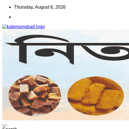
Skip
Thursday, August 6, 2026
to
content
www.kalersongbad.com
কালের সংবাদ