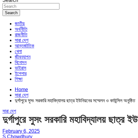
Search
Search
জাতীয়
অর্থনীতি
রাজনীতি
সারা দেশ
আন্তর্জাতিক
খেলা
জীবনযাপন
বিনোদন
ভাইরাস
ইপেপার
শিক্ষা
Home
সারা দেশ
দুর্গাপুরে সুসং সরকারি মহাবিদ্যালয় ছাত্র ইউনিয়নের সম্মেলন ও কাউন্সিল অনুষ্ঠিত
সারা দেশ
দুর্গাপুরে সুসং সরকারি মহাবিদ্যালয় ছাত্র ই
February 6, 2025
S Chowdhury