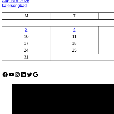
August 6, 2026
kalersongbad
M
T
3
4
10
11
17
18
24
25
31
Facebook
YouTube
Instagram
LinkedIn
Twitter
Google