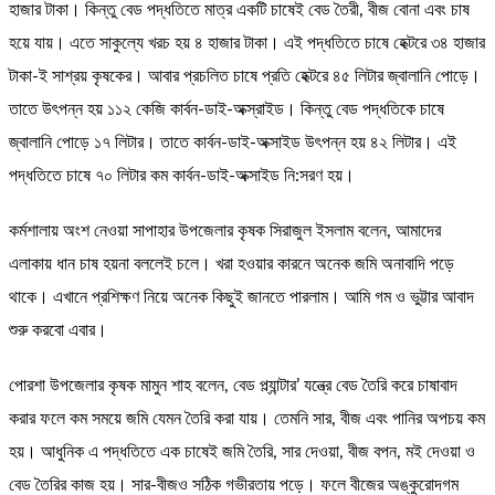
হাজার টাকা। কিন্তু বেড পদ্ধতিতে মাত্র একটি চাষেই বেড তৈরী, বীজ বোনা এবং চাষ
হয়ে যায়। এতে সাকুল্যে খরচ হয় ৪ হাজার টাকা। এই পদ্ধতিতে চাষে হেক্টরে ৩৪ হাজার
টাকা-ই সাশ্রয় কৃষকের। আবার প্রচলিত চাষে প্রতি হেক্টরে ৪৫ লিটার জ্বালানি পোড়ে।
তাতে উৎপন্ন হয় ১১২ কেজি কার্বন-ডাই-অক্স্রাইড। কিন্তু বেড পদ্ধতিকে চাষে
জ্বালানি পোড়ে ১৭ লিটার। তাতে কার্বন-ডাই-অক্সাইড উৎপন্ন হয় ৪২ লিটার। এই
পদ্ধতিতে চাষে ৭০ লিটার কম কার্বন-ডাই-অক্সাইড নি:সরণ হয়।
কর্মশালায় অংশ নেওয়া সাপাহার উপজেলার কৃষক সিরাজুল ইসলাম বলেন, আমাদের
এলাকায় ধান চাষ হয়না বললেই চলে। খরা হওয়ার কারনে অনেক জমি অনাবাদি পড়ে
থাকে। এখানে প্রশিক্ষণ নিয়ে অনেক কিছুই জানতে পারলাম। আমি গম ও ভুট্টার আবাদ
শুরু করবো এবার।
পোরশা উপজেলার কৃষক মামুন শাহ বলেন, বেড প্ল্যান্টার’ যন্ত্রে বেড তৈরি করে চাষাবাদ
করার ফলে কম সময়ে জমি যেমন তৈরি করা যায়। তেমনি সার, বীজ এবং পানির অপচয় কম
হয়। আধুনিক এ পদ্ধতিতে এক চাষেই জমি তৈরি, সার দেওয়া, বীজ বপন, মই দেওয়া ও
বেড তৈরির কাজ হয়। সার-বীজও সঠিক গভীরতায় পড়ে। ফলে বীজের অঙ্কুরোদগম