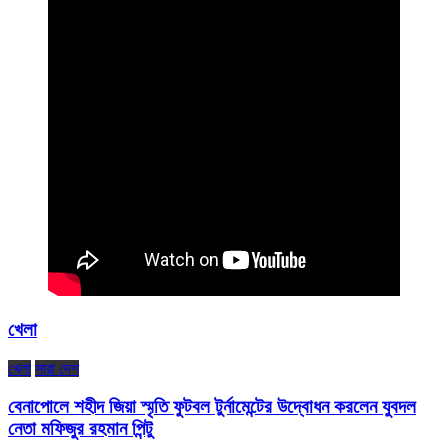
খেলা
খেলা
সারা দেশ
বেনাপোলে শহীদ জিয়া স্মৃতি ফুটবল টুর্নামেন্টের উদ্বোধন করলেন যুবদল
নেতা মফিজুর রহমান পিন্টু