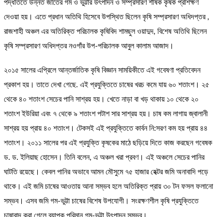
পদ্ধতিতে উন্নত জাতের গম ও ভুট্টার উৎপাদন ও সম্প্রসারণ র্শীষক কৃষক প্রশিক্ষণ
দেওয়া হয়। এতে প্রধান অতিথি হিসেবে উপস্থিত ছিলেন কৃষি সম্প্রসারণ অধিদপ্তর ,
রাজশাহী অঞ্চল এর অতিরিক্ত পরিচালক কৃষিবিদ শামছুল ওয়াদুদ, বিশেষ অতিথি ছিলেন
কৃষি সম্প্রসারণ অধিদপ্তর নওগাঁর উপ-পরিচালক আবুল কালাম আজাদ।
২০১৫ সালের এপ্রিলে আন্তর্জাতিক কৃষি বিজ্ঞান সাময়িকীতে এই গবেষণা প্রতিবেদন
প্রকাশ হয়। তাতে দেখা গেছে. এই প্রযুক্তিতে চাষের খরচ কমে যায় ৬০ শতাংশ। ২৫
থেকে ৪০ শতাংশ সেচের পানি সাশ্রয় হয়। খেতে নাড়া বা খড় থাকায় ১০ থেকে ২০
শতাংশ ইউরিয়া এবং ৭ থেকে ৯ শতাংশ পটাশ সার সাশ্রয় হয়। চাষ কম লাগায় জ্বালানী
সাশ্রয় হয় প্রায় ৪০ শতাংশ। টেকসই এই প্রযুক্তিতে কার্বন নি:সরণ কম হয় প্রায় ৪৪
শতাংশ। ২০১১ সালের পর এই প্রযুক্তি কৃষকের মাঠে ছড়িয়ে দিতে কাজ করছেন গবেষক
ড. ড. ইলিয়াছ হোসেন। তিনি বলেন, এ অঞ্চল খরা প্রবণ। এই অঞ্চলে সেচের পানির
ঘাটতি রয়েছে। কেবল পানির অভাবে আমন মৌসুমে ৭৫ হাজার হেক্টর জমি অনাবাদি পড়ে
থাকে। এই জমি চাষের আওতায় আনা সম্ভব হলে অতিরিক্ত প্রায় ৩০ টন ফসল ফলানো
সম্ভব। এসব জমি গম-ভুট্টা চাষের বিশেষ উপযোগী। সংরক্ষণশীল কৃষি প্রযুক্তিতে
চাষাবাদ করা গেলে ব্যাপক পরিমান গম-ভুট্টা উৎপাদন সম্ভব।