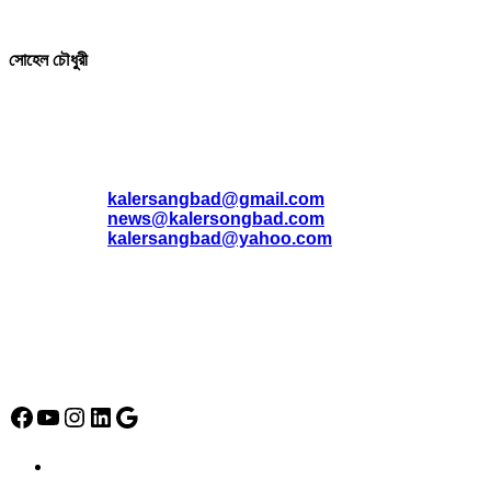
সম্পাদক ও প্রকাশক
সোহেল চৌধুরী
যোগাযোগ
* ই-মেইল:
*
kalersangbad@gmail.com
*
news@kalersongbad.com
*
kalersangbad@yahoo.com
*
ফোন: 02-48952778
*
মোবাইল : 01842-192270
*
হাউস# ৩২, সড়ক# ৬/বি, সেক্টর# ১২, উত্তরা, ঢাকা-১২৩০, বাংলাদেশ।
Social Media Icon
Facebook
YouTube
Instagram
LinkedIn
Google