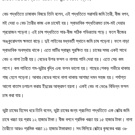
বেড পদ্ধতিতে চাষাবাদ বিষয়ে তিনি বলেন, এই পদ্ধতিতে সরাসরি জমি তৈরী, বীজ বপন,
মই দেয়া ও বেড তৈরীর কাজ এক চাষেই হয়। স্বাভাবিক পদ্ধতিরমত চাষ-মই দেয়ার
প্রয়োজন পড়েনা। এই চাষ পদ্ধতিতে সার-বীজ সঠিক গভিরতায় পড়ে। ফলে বীজের
অঙ্কুরোদগম ক্ষমতা বাড়ে। দুই লাইনের মধ্যবর্তী স্থানে জমি চাষ পড়েনা। ফলে নাড়া
স্বাভাবিক অবস্থায় থাকে। এতে মাটির স্বাস্থ্য সুরক্ষিত হয়। চাষের সময় একই সাথে
বেড ও নালা তৈরী হয়। বেডের উপর ফসল ও নালায় পানি দেয়া হয়। এতে সেচ কম
লাগে। কম পানিতে গম-ভুট্টার বৃদ্ধি এবং ফলন ভালো হয়। গাছের শেকড় গভীরে থাকায়
গাছ হেলে পড়েনা। আবার বেডের সাথে নালা থাকায় আগাছা দমন সহজ হয়। পর্যাপ্ত
আলো বাতাস চলাচল করায় ইঁদুরের আক্রমণ হয়না। একই বেড না ভেঙে বিভিন্ন ফসল
চাষ করা যায়।
ভুট্টা চাষের হিসেব ধরে তিনি বলেন, ভুট্টা চাষের জন্য প্রচলিত পদ্ধতিতে এক হেক্টর জমি
চাষে খরচা হয় প্রায় ১২ হাজার টাকা। বীজ বপনে শ্রমিক খরচা হয় ১৫ হাজার টাকা। নালা
তৈরীতে আরও শ্রমিক খরচা ১১ হাজার টাকারমত। সব মিলিয়ে হেক্টরে কৃষকের খরচ ৩৮