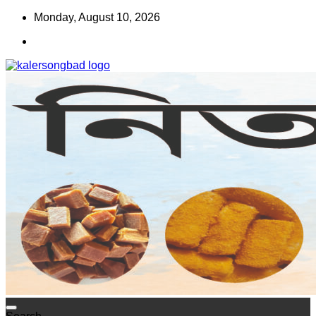
Skip
Monday, August 10, 2026
to
content
www.kalersongbad.com
কালের সংবাদ