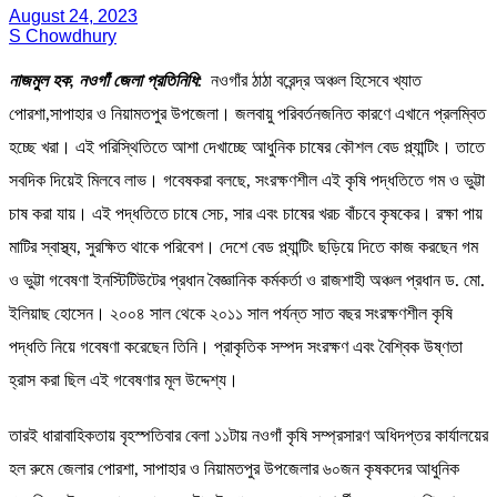
August 24, 2023
S Chowdhury
নাজমুল হক, নওগাঁ জেলা প্রতিনিধি:
নওগাঁর ঠাঠা বরেন্দ্র অঞ্চল হিসেবে খ্যাত
পোরশা,সাপাহার ও নিয়ামতপুর উপজেলা। জলবায়ু পরিবর্তনজনিত কারণে এখানে প্রলম্বিত
হচ্ছে খরা। এই পরিস্থিতিতে আশা দেখাচ্ছে আধুনিক চাষের কৌশল বেড প্ল্যান্টিং। তাতে
সবদিক দিয়েই মিলবে লাভ। গবেষকরা বলছে, সংরক্ষণশীল এই কৃষি পদ্ধতিতে গম ও ভুট্টা
চাষ করা যায়। এই পদ্ধতিতে চাষে সেচ, সার এবং চাষের খরচ বাঁচবে কৃষকের। রক্ষা পায়
মাটির স্বাস্থ্য, সুরক্ষিত থাকে পরিবেশ। দেশে বেড প্ল্যান্টিং ছড়িয়ে দিতে কাজ করছেন গম
ও ভুট্টা গবেষণা ইনস্টিটিউটের প্রধান বৈজ্ঞানিক কর্মকর্তা ও রাজশাহী অঞ্চল প্রধান ড. মো.
ইলিয়াছ হোসেন। ২০০৪ সাল থেকে ২০১১ সাল পর্যন্ত সাত বছর সংরক্ষণশীল কৃষি
পদ্ধতি নিয়ে গবেষণা করেছেন তিনি। প্রাকৃতিক সম্পদ সংরক্ষণ এবং বৈশ্বিক উষ্ণতা
হ্রাস করা ছিল এই গবেষণার মূল উদ্দেশ্য।
তারই ধারাবাহিকতায় বৃহস্পতিবার বেলা ১১টায় নওগাঁ কৃষি সম্প্রসারণ অধিদপ্তর কার্যালয়ের
হল রুমে জেলার পোরশা, সাপাহার ও নিয়ামতপুর উপজেলার ৬০জন কৃষকদের আধুনিক