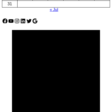
31
« Jul
Facebook
YouTube
Instagram
LinkedIn
Twitter
Google