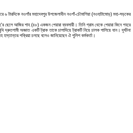
ধা সারে ৬ টারদিকে নওগাঁর মহাদেবপুর উপজেলাধীন নওগাঁ-চৌমাশিয়া (নওহাটামোড়) মহা-সড়কের
াহ’র ছেলে আজির শাহ (৪৮) একজন পেয়ারা ব্যবসায়ী। তিনি গ্রাম থেকে পেয়ারা কিনে শহরে
রুতগামী অজ্ঞাত একটি ট্রাক তাকে চাপাদিয়ে ট্রাকটি নিয়ে চালক পালিয়ে যান। দূর্ঘটনা
েহ হস্তান্তর পক্রিয়া চলছে বলেও জানিয়েছেন ঐ পুলিশ কর্মকর্তা।