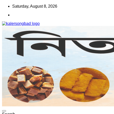
Skip
Saturday, August 8, 2026
to
content
www.kalersongbad.com
কালের সংবাদ