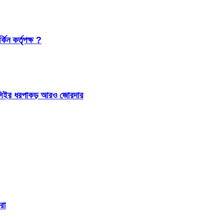
কিন কর্তৃপক্ষ ?
 আইসিইর ধরপাকড় আরও জোরদার
রা