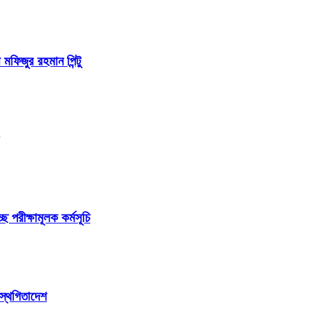
 মফিজুর রহমান পিন্টু
ছে পরীক্ষামূলক কর্মসূচি
 স্থগিতাদেশ