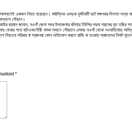
 দূর্ঘটনাস্থলেই একজন নিহত হয়েছেন। মর্মান্তিক এসড়ক দূর্ঘটনাটি ঘটে মঙ্গলবার দিনগত সন্
ঘটনাস্থলে পৌছান।
জিয়াউর রহমান জানান, নওগাঁ জেলা সদর উপজেলার বলিহার ইউপির পয়না গ্রামের মৃত তছির শ
সায় ফেরার পথে হাট-চকগৌরী নামক স্থানে পৌছালে এসময় নওগাঁ থেকে নওহাটামোড় অভিমুখি দ্
রহকালে নিহতের পরিবার বা স্বজনরা কোন অভিযোগ করতে রাজি না হওয়ায় স্বজনদের নিকট মৃতদ
 marked
*