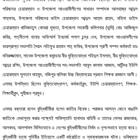
পরিষদের চেয়ারম্যান ও উপজেলা আওয়ামীলীগের সাধারন সম্পাদক আলহাজ্ব আব্দুল
গাফ্ফার, উপজেলা পরিষদের ভাইস চেয়ারম্যান আব্দুল আহাদ রাহাদ, মহিলা ভাইস
চেয়ারম্যান খাদিজাতুল কোবরা মুক্তা, উপজেলা সহকারী কমিশনার (ভূমি) মোঃ আজিজুল
কবির, পত্নীতলা থানার অফিসার্স ইনচার্জ পলাশ চন্দ্র দেব, উপজেলা আওয়ামলীগের
ভারপ্রাপ্ত সভাপতি সৈয়দ লতিফুর রহমান শাহ্ ফকির, উপজেলা প্রাণী সম্পদ কর্মকর্তা ডাঃ
মনিরুজ্জামান, সাবেক উপজেলা কমান্ডার বীর মুক্তিযোদ্ধা শহিদুল ইসলাম, বীর মুক্তিযোদ্ধা
আব্দুর রশিদ, উপজেলা আওয়ামীলীগের সহ-সভাপতি আবুল কালাম আজাদ, মাটিন্দর ইউপি
চেয়ারম্যান সুলতান মাহমুদ, নজিপুর বালিকা উচ্চ বিদ্যালয়ের প্রধান শিক্ষক রমজান আলী।
এসময় উপস্থিত ছিলেন মুক্তিযোদ্ধাগণ, কর্মকর্তাবৃন্দ, ইউপি চেয়ারম্যানগণ, শিক্ষক-
শিক্ষার্থীবৃন্দ, সুধীজন প্রমুখ।
এসময় বক্তারা বলেন বুদ্ধিজীবীরা হলেন জাতির বিবেক। পরাজয় আসন্ন জেনে বাঙালি
জাতিকে মেধাশূন্য করার লক্ষ্যেই পাকিস্তানি হানাদার বাহিনী ও তাদের দোসর রাজাকার,
আলবদর, আলশামস মিলিতভাবে এ দেশের বুদ্ধিজীবীদের নির্মম ও নৃশংসভাবে হত্যা করে।
বুদ্ধিজীবী হত্যা পৃথিবীর ইতিহাসে একটি বর্বরোচিত ও ন্যাক্কারজনক ঘটনা। ভবিষ্যতে