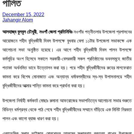
পালিত
December 15, 2022
Jahangir Alom
আলহাজ্ব বুলবুল চৌধুরী, নওগাঁ জেলা প্রতিনিধিঃ
নওগাঁর পত্নীতলায় উপজেলা প্রশাসনের
আয়োজনে শহীদ বুদ্ধিজীবী দিবস উপলক্ষে বুধবার বেলা ১১টায় উপজেলা সভাকক্ষে এক
আলোচনা সভা অনুষ্ঠিত হয়েছে। এর আগে শহীদ বুদ্ধিজীবী দিবস পালন উপলক্ষে
কর্মসূচির অংশ হিসেবে সকালে সরকারী-বেসরকারী সকল প্রতিষ্ঠানের ভবনসমূহে জাতীয়
পতাকা অর্ধনমিত ভাবে উত্তোলন করা হয়। পরে শহীদ বুদ্ধিজীবীদের রুহের মাগফেরাত
কামনা করে বিশেষ মোনাজাত এবং অন্যান্য ধর্মাবলম্বীদের স্ব-স্ব উপাসনালয়ে শহীদ
বুদ্ধিজীবীদের আত্মার শান্তি কামনা করে প্রার্থনা করা হয়।
উপজেলা নির্বাহী কর্মকর্তা মোছাঃ রুমানা আফরোজের সভাপতিত্বে আলোচনা সভার শুরুতে
বিভিন্ন ধর্মগ্রন্থ থেকে পাঠ শেষে শহীদ বুদ্ধিজীবীদের সম্মানে দাঁড়িয়ে এক মিনিট নিরবতা
পালন এবং কালো ব্যাজ ধারণ করা হয়।
একাডেমিক সুপার ভাইজার মোরশেদুল আলমের সঞ্চালনায় বক্তব্য রাখেন উপজেলা