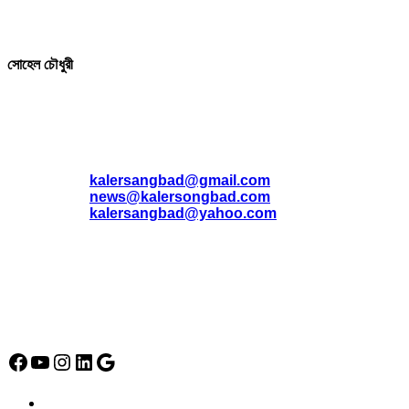
সম্পাদক ও প্রকাশক
সোহেল চৌধুরী
যোগাযোগ
* ই-মেইল:
*
kalersangbad@gmail.com
*
news@kalersongbad.com
*
kalersangbad@yahoo.com
*
ফোন: 02-48952778
*
মোবাইল : 01842-192270
*
হাউস# ৩২, সড়ক# ৬/বি, সেক্টর# ১২, উত্তরা, ঢাকা-১২৩০, বাংলাদেশ।
Social Media Icon
Facebook
YouTube
Instagram
LinkedIn
Google