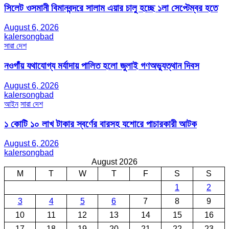
সিলেট ওসমানী বিমানবন্দরে সালাম এয়ার চালু হচ্ছে ১লা সেপ্টেম্বর হতে
August 6, 2026
kalersongbad
সারা দেশ
নওগাঁয় যথাযোগ্য মর্যাদায় পালিত হলো জুলাই গণঅভ্যুত্থান দিবস
August 6, 2026
kalersongbad
আইন
সারা দেশ
১ কোটি ১০ লাখ টাকার স্বর্ণের বারসহ যশোরে পাচারকারী আটক​
August 6, 2026
kalersongbad
August 2026
M
T
W
T
F
S
S
1
2
3
4
5
6
7
8
9
10
11
12
13
14
15
16
17
18
19
20
21
22
23