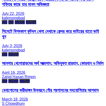
শক্তির কাছে হার মানল অভিজ্ঞতা
July 22, 2026
kalersongbad
খেলা
মৃত্যু
সারা খবর
সারা দেশ
সিলেটে বিশ্বকাপ ফুটবল খেলা দেখাকে কেন্দ্র করে ভাইয়ের হাতে ভাই
খুন
July 3, 2026
kalersongbad
খেলা
সারা দেশ
আনসার খেলোয়াড়দের অর্থ আত্মসাৎ: অভিযুক্ত রায়হান, কোরবান ও নির্মল
April 16, 2026
Zahid Hasan Rimon
খেলা
সারা খবর
সারা দেশ
বেনাপোলের ক্রীড়াঙ্গন উন্নয়নে পৌর প্রশাসনের সহযোগিতার আশ্বাস
March 18, 2026
S Chowdhury