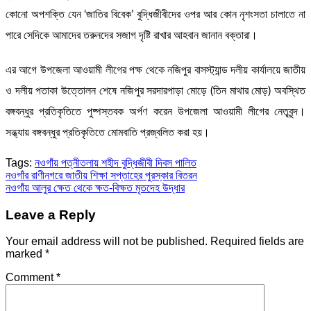
কোনো অপশক্তি যেন ‘জাতির বিবেক’ বুদ্ধিজীবীদের ওপর আর কোন নৃশংসতা চালাতে না
পারে সেদিকে আমাদের তরুনদের সজাগ দৃষ্টি রাখার আহবান জানান বক্তারা।
এর আগে উপজেলা আওয়ামী লীগের পক্ষ থেকে নজিপুর বাসস্ট্যান্ড দলীয় কার্যালয়ে জাতীয়
ও দলীয় পতাকা উত্তোলন শেষে নজিপুর সরদারপাড়া মোড়ে (তিন মাথার মোড়) অবস্থিত
বঙ্গবন্ধুর প্রতিকৃতিতে পুষ্পস্তবক অর্পণ করেন উপজেলা আওয়ামী লীগের নেতৃবৃন্দ।
সন্ধ্যায় বঙ্গবন্ধুর প্রতিকৃতিতে মোমবাতি প্রজ্বলিত করা হয়।
Tags:
নওগাঁয় পত্নীতলায় শহীদ বুদ্ধিজীবী দিবস পালিত
Post
নওগাঁর রাণীনগরে জাতীয় শিক্ষা সপ্তাহের পুরস্কার বিতরন
নওগাঁয় আলুর ক্ষেত থেকে ক্ষত-বিক্ষত মৃতদেহ উদ্ধার
navigation
Leave a Reply
Your email address will not be published.
Required fields are
marked
*
Comment
*