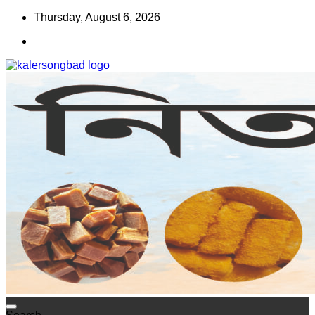
Skip
Thursday, August 6, 2026
to
content
www.kalersongbad.com
কালের সংবাদ