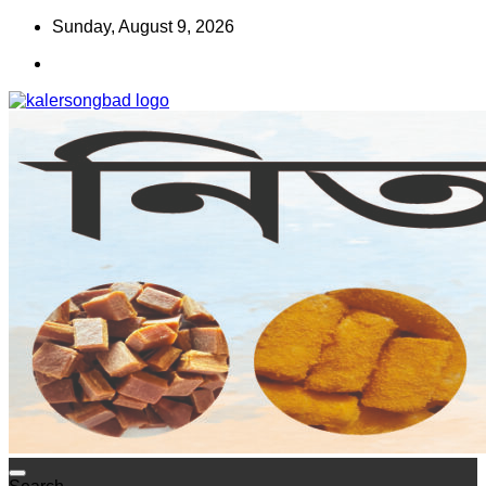
Skip
Sunday, August 9, 2026
to
content
www.kalersongbad.com
কালের সংবাদ