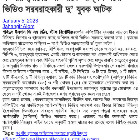
ভিডিও সরবরাহকারী দু’ যুবক আটক
January 5, 2023
Jahangir Alom
শহিদুল ইসলাম জি এম মিঠন, স্টাফ রিপোর্টারঃ
নওগাঁয় কম্পিউটার ব্যবসার আড়ালে টাকার
বিনিময়ে কিশোর ও ছাত্রদের কাছে অশ্লিল-পর্নো ভিডিও সরবরাহ করতো তারা। র‌্যাবের
অভিযানে হাতেনাতে অশ্লিল – পর্ণো ভিডিও সরবরাহকারী দু’ যুবক আটক।
সত্যতা নিশ্চিত করে র‌্যাব-৫, সিপিসি-৩, জয়পুরহাট ক্যাম্প থেকে জানানো হয়, র‌্যাব-৫,
সিপিসি-৩, জয়পুরহাট ক্যাম্পের একটি চৌকস অপারেশনাল দল কোম্পানী অধিনায়ক মেজর
মোঃ মোস্তফা জামান এবং সিনিয়র সহকারি পুলিশ সুপার মোঃ মাসুদ রানা’র নেতৃত্বে বুধবার
৪ জানুয়ারি দিনগত রাত ৮ টারদিকে নওগাঁ জেলার বদলগাছী উপজেলার গোবরচাপাঁ বাজারে
বিশেষ অভিযান পরিচালনা করে ২ টি মনিটর, ২টি সিপিইউ, ৩ টি হার্ড ডিস্ক, ২ টি মাউস,
২ টি কী-বোর্ড, ৬ টি বিভিন্ন ক্যাবল, ১৮ টি কার্ড রিডার সহ পর্নোগ্রাফি (অশ্লিল) ভিডিও
সরবরাহকারী আনোয়ার (৩০) ও শ্রী খোকন (২৪) কে হাতেনাতে গ্রেফতার করা হয়।
গ্রেফতারকৃত আনোয়ার নওগাঁর বদলগাছী উপজেলার জালালপুর গ্রামের নুর মোহাম্মদ এর
ছেলে ও শ্রী খোকন একই উপজেলার কশবা গ্রামের মৃত কমল এর ছেলে।
র‌্যাব আরো জানায়, গ্রেফতারকৃত আসামীদ্বয় দীর্ঘদিন যাবৎ তাদের নিজ দোকানের নিজস্ব
কম্পিউটার এর হার্ডডিস্কে পর্ণো-অশ্লিল ভিডিও সংরক্ষণ করে টাকার বিনিময়ে বিভিন্ন
ইলেকট্রিক ডিভাইসের মাধ্যমে স্থানীয় কিশোর সহ স্কুল পডুয়া ছাত্রদের কাছে
পর্নোগ্রাফি (অশ্লিল) ভিডিও সরবরাহ করত। এঘটনায় নওগাঁর বদলগাছী থানায়
পর্নোগ্রাফি নিয়ন্ত্রন আইন ২০১২ অনুযায়ী মামলা দায়ের করা রয়েছে বলেও নিশ্চিত করেছে
র‌্যাব।
Tags:
নওগাঁয় র‍্যাবের অভিযানে অপহৃত ছাত্রী উদ্ধার
বাউফলে এসিল্যান্ডের বিরুদ্ধে মুক্তিযোদ্ধার সাংবাদিক সম্মেলন