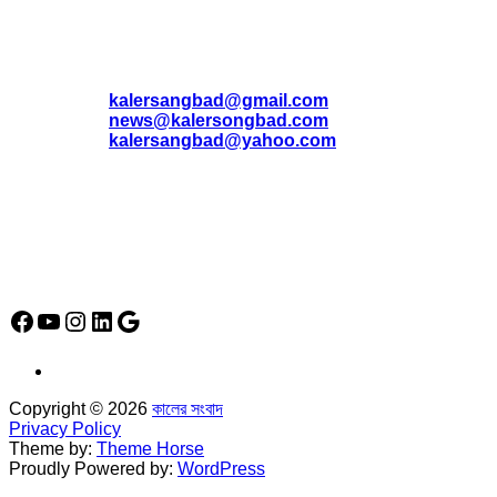
যোগাযোগ
* ই-মেইল:
*
kalersangbad@gmail.com
*
news@kalersongbad.com
*
kalersangbad@yahoo.com
*
ফোন: 02-48952778
*
মোবাইল : 01842-192270
*
হাউস# ৩২, সড়ক# ৬/বি, সেক্টর# ১২, উত্তরা, ঢাকা-১২৩০, বাংলাদেশ।
Social Media Icon
Facebook
YouTube
Instagram
LinkedIn
Google
Copyright © 2026
কালের সংবাদ
Privacy Policy
Theme by:
Theme Horse
Proudly Powered by:
WordPress