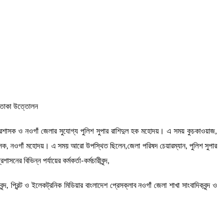
 পতাকা উত্তোলন
 প্রশাসক ও নওগাঁ জেলার সুযোগ্য পুলিশ সুপার রাশিদুল হক মহোদয়। এ সময় কুচকাওয়াজ,
শাসক, নওগাঁ মহোদয়। এ সময় আরো উপস্থিত ছিলেন,জেলা পরিষদ চেয়ারম্যান, পুলিশ সুপার
 বিভিন্ন পর্যায়ের কর্মকর্তা-কর্মচারীবৃন্দ,
া বৃন্দ, প্রিন্ট ও ইলেকট্রনিক মিডিয়ার বাংলাদেশ প্রেসক্লাব নওগাঁ জেলা শাখা সাংবাদিকবৃন্দ ও