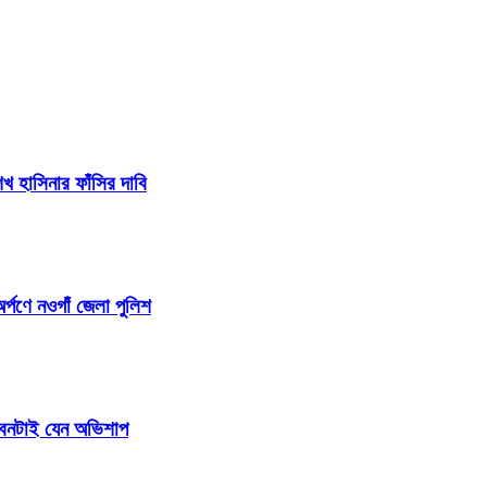
 হাসিনার ফাঁসির দাবি
র্পণে নওগাঁ জেলা পুলিশ
জীবনটাই যেন অভিশাপ