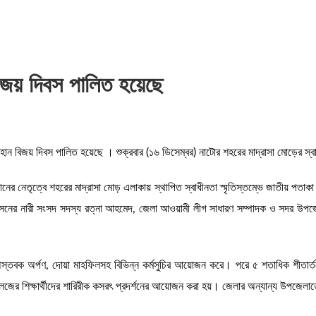
 বিজয় দিবস পালিত হয়েছে
ে মহান বিজয় দিবস পালিত হয়েছে । শুক্রবার (১৬ ডিসেম্বর) নাটোর শহরের মাদ্রাসা মোড়ের স্
নের নেতৃত্বে শহরের মাদ্রাসা মোড় এলাকায় স্থাপিত স্বাধীনতা স্মৃতিস্তম্ভে জাতীয় পতা
আসনের নারী সংসদ সদস্য রত্না আহমেদ, জেলা আওয়ামী লীগ সাধারণ সম্পাদক ও সদর উপজেল
ষ্পস্তবক অর্পণ, দোয়া মাহফিলসহ বিভিন্ন কর্মসুচির আয়োজন করে। পরে ৫ শতাধিক শীতার্
েজের শিক্ষার্থীদের শারিরীক কসরৎ প্রদর্শনের আয়োজন করা হয়। জেলার অন্যান্য উপজেলাতেও