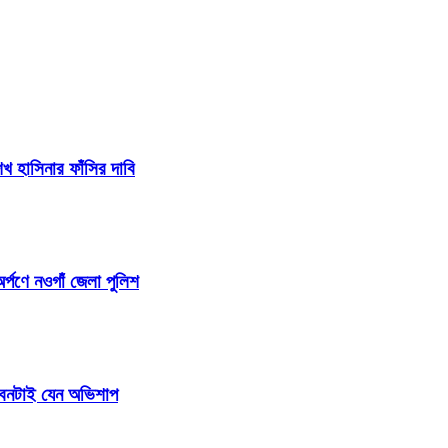
 হাসিনার ফাঁসির দাবি
র্পণে নওগাঁ জেলা পুলিশ
জীবনটাই যেন অভিশাপ