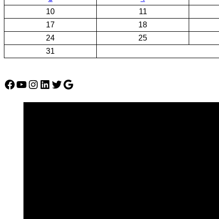
10
11
17
18
24
25
31
Facebook
YouTube
Instagram
LinkedIn
Twitter
Google