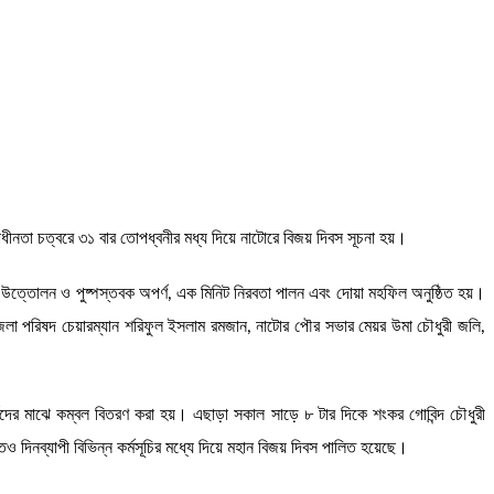
বাধীনতা চত্বরে ৩১ বার তোপধ্বনীর মধ্য দিয়ে নাটোরে বিজয় দিবস সূচনা হয়।
কা উত্তোলন ও পুষ্পস্তবক অপর্ণ, এক মিনিট নিরবতা পালন এবং দোয়া মহফিল অনুষ্ঠিত হয়।
া পরিষদ চেয়ারম্যান শরিফুল ইসলাম রমজান, নাটোর পৌর সভার মেয়র উমা চৌধুরী জলি,
তদের মাঝে কম্বল বিতরণ করা হয়। এছাড়া সকাল সাড়ে ৮ টার দিকে শংকর গোবিন্দ চৌধুরী
 দিনব্যাপী বিভিন্ন কর্মসূচির মধ্যে দিয়ে মহান বিজয় দিবস পালিত হয়েছে।