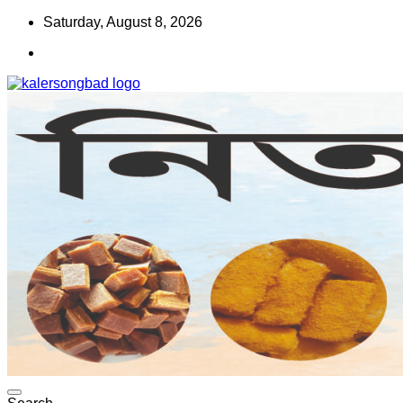
Skip
Saturday, August 8, 2026
to
content
www.kalersongbad.com
কালের সংবাদ