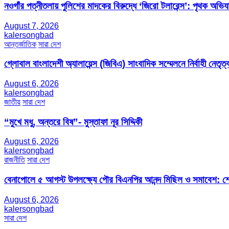
নওগাঁর পত্নীতলায় পুলিশের মাদকের বিরুদ্ধে ‘জিরো টলারেন্স’: পৃথক অভি
August 7, 2026
kalersongbad
আন্তর্জাতিক
সারা দেশ
গ্লোবাল বাংলাদেশী অ্যালায়েন্স (জিবিএ) সাংবাদিক সম্মেলনে নির্বাহী নেতৃত্ব
August 6, 2026
kalersongbad
জাতীয়
সারা দেশ
“মুখে মধু, অন্তরে বিষ”- মুস্তাফা নূর সিদ্দিকী
August 6, 2026
kalersongbad
রাজনীতি
সারা দেশ
বেনাপোলে ৫ আগস্ট উপলক্ষ্যে পৌর বিএনপির আনন্দ মিছিল ও সমাবেশ: শেখ
August 6, 2026
kalersongbad
সারা দেশ