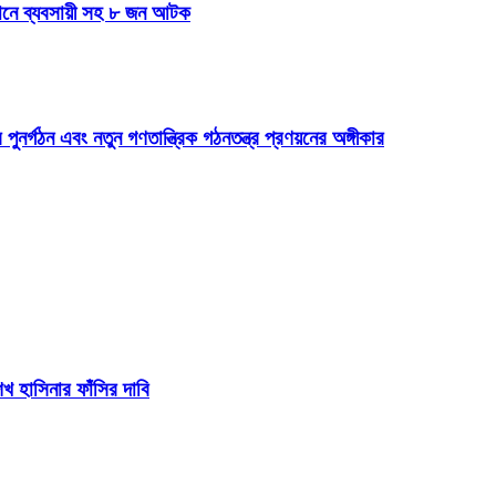
যানে ব্যবসায়ী সহ ৮ জন আটক
 পুনর্গঠন এবং নতুন গণতান্ত্রিক গঠনতন্ত্র প্রণয়নের অঙ্গীকার
 হাসিনার ফাঁসির দাবি