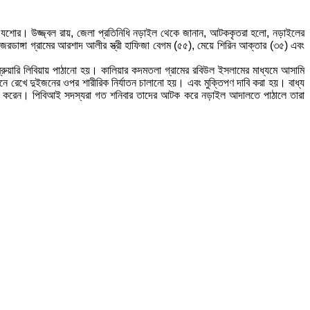
যশোর। উজ্জ্বল রায়, জেলা প্রতিনিধি নড়াইল থেকে জানান, আটককৃতরা হলো, নড়াইলের
রডাঙ্গা গ্রামের আরশাদ আলীর স্ত্রী হাফিজা বেগম (৫৫), মেয়ে শিরিন আক্তার (৩৫) এবং
রুয়ারি লিবিয়ায় পাঠানো হয়। কালিয়ার কদমতলা গ্রামের রবিউল ইসলামের মাধ্যমে আসামি
নে রেখে দুইজনের ওপর শারীরিক নির্যাতন চালানো হয়। এবং মুক্তিপণ দাবি করা হয়। বাধ্য
মলা করেন। পিবিআই সদস্যরা গত শনিবার তাদের আটক করে নড়াইল আদালতে পাঠালে তারা