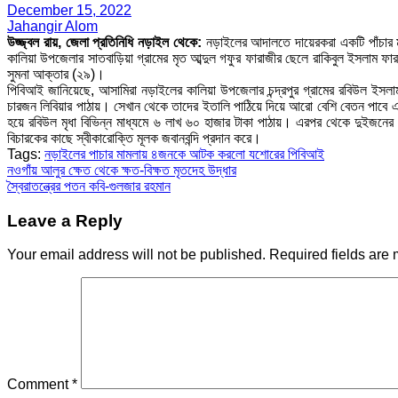
December 15, 2022
Jahangir Alom
উজ্জ্বল রায়, জেলা প্রতিনিধি নড়াইল থেকে:
নড়াইলের আদালতে দায়েরকরা একটি পাঁচার 
কালিয়া উপজেলার সাতবাড়িয়া গ্রামের মৃত আব্দুল গফুর ফারাজীর ছেলে রাকিবুল ইসলাম ফ
সুমনা আক্তার (২৯)।
পিবিআই জানিয়েছে, আসামিরা নড়াইলের কালিয়া উপজেলার চন্দ্রপুর গ্রামের রবিউল ইসল
চারজন লিবিয়ার পাঠায়। সেখান থেকে তাদের ইতালি পাঠিয়ে দিয়ে আরো বেশি বেতন পাবে এই 
হয়ে রবিউল মৃধা বিভিন্ন মাধ্যমে ৬ লাখ ৬০ হাজার টাকা পাঠায়। এরপর থেকে দুইজ
বিচারকের কাছে স্বীকারোক্তি মূলক জবানবন্দি প্রদান করে।
Tags:
নড়াইলের পাচার মামলায় ৪জনকে আটক করলো যশোরের পিবিআই
Post
নওগাঁয় আলুর ক্ষেত থেকে ক্ষত-বিক্ষত মৃতদেহ উদ্ধার
স্বৈরাতন্ত্রের পতন কবি-গুলজার রহমান
navigation
Leave a Reply
Your email address will not be published.
Required fields are
Comment
*