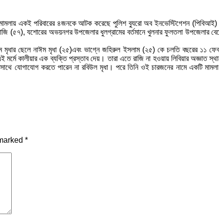
মামলায় একই পরিবারের ৪জনকে আটক করেছে পুলিশ ব্যুরো অব ইনভেস্টিগেশন (পিবিআই) 
ারাজি (৫৭), যশোরের অভয়নগর উপজেলার ধুলগ্রামের বর্তমানে খুলনার ফুলতলা উপজেলার বেজে
াম মৃধার ছেলে নাঈম মৃধা (২৫)এবং ভাগ্নে জহিরুল ইসলাম (২৫) কে চলতি বছরের ১১ ফেব্
মর্মে কালীয়ার এক ব্যক্তি প্রস্তাব দেয়। তারা এতে রাজি না হওয়ায় লিবিয়ার অজ্ঞাত স্থা
নের সাথে যোগাযোগ করতে পারেন না রবিউল মৃধা। পরে তিনি ওই চারজনের নামে একটি মা
 marked
*