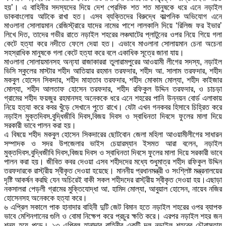
হয়’। এ বাহিনীর সদস্যদের দিয়ে দেশ প্রেমিক শত শত মানুষকে ধরে এনে নড়াইল
ডাকবাংলোয় আটকে রাখা হত। এসব ব্যক্তিদের বিরুদ্ধে কাল্পনিক অভিযোগ এনে
মাওলানা সোলায়মান রেজিস্ট্রারে যাদের নামের পাশে লালকালি দিয়ে ‘রিলিজ ফর ইভার’
লিখে দিত, তাদের গভীর রাতে নড়াইল শহরের লঞ্চঘাটের প্লাটুনের ওপর নিয়ে গিয়ে গলা
কেটে হত্যা করে নদীতে ফেলে দেয়া হত। এভাবে মাওলানা সোলায়মান চেনা অচেনা
সহস্রাধিক মানুষকে গলা কেটে হত্যা করে বলে একাধিক সূত্রে জানা যায়।
মাওলানা সোলায়মানসহ অন্য্যা রাজাকাররা তুলারামপুরের আওয়ামী লীগের সদস্য, নড়াইল
ভিসি স্কুলের মাস্টার শহীদ আতিয়ার রহমান তরফদার, শহীদ আ. সালাম তরফদার, শহীদ
মকবুল হোসেন সিকদার, শহীদ মাহাতাব তরফদার, শহীদ মোকাম মোল্যা, শহীদ কাইজার
মোল্যা, শহীদ আলতাফ হোসেন তরফদার, শহীদ রফিকুল উদ্দিন তরফদার, ও চাচড়া
গ্রামের শহীদ ফয়জুর রহমানসহ অনেককে ধরে এনে শহরের পানি উন্নয়ন বোর্ড এলাকায়
নিয়ে হত্যা করে কবর খুঁড়ে সেখানে পুতে রাখে। যেটা এখন গনকবর হিসাবে চিহ্রিত করে
নড়াইল মুক্তদিবস.বুদ্ধিজীবি দিবস,বিজয় দিবস ও স্বাধিনতা দিবসে ফুলের মালা দিয়ে
সরকারী ভাবে পালন করা হয়।
এ বিষয়ে শহীদ মকবুল হোসেন সিকদারের ছোটবোন জেলা মহিলা আওয়ামীলীগের সাধারন
সম্পাদক ও সদর উপজেলার ভাইস চেয়ারম্যান ইসমত আরা বলেন, নড়াইল
মুক্তদিবস.বুদ্ধিজীবি দিবস,বিজয় দিবস ও স্বাধিনতা দিবসে ফুলের মালা দিয়ে সরকারী ভাবে
পালন করা হয়। জীবিত কবর দেওয়া এসব শহীদদের মধ্যে শুধুমাত্র শহীদ রফিকুল উদ্দিন
তরফদারকে রাস্ট্রীয় স্বীকৃত দেওয়া হয়েছে। মাননীয় প্রধানমন্ত্রী ও সংশ্লিষ্ট মন্ত্রনালয়ের
দৃষ্টি আকর্ষন করছি যেন অচিরেই বাকী সকল শহীদদের রাস্ট্রীয় স্বীকৃত দেওয়া হয়।এছাড়া
নকসালরা পেড়লী গ্রামের মুক্তিযোদ্ধা আ. হামিদ মোল্যা, আবুয়াল হোসেন, নায়েব নজির
হোসেনসহ অনেককে হত্যা করে।
৬ এপ্রিল সকালে পাক হানাদার বাহিনী দুটি জেট বিমান হতে নড়াইল শহরের ওপর ব্যাপক
ভাবে মেশিনগানের গুলি ও বোমা নিক্ষেপ করে প্রচুর ক্ষতি করে। এরপর নড়াইল শহর জন
শূন্য হয়ে পড়ে। ১৩ এপ্রিল হানাদার বাহিনীর একটি দল নড়াইল শহরের চৌরাস্তায়