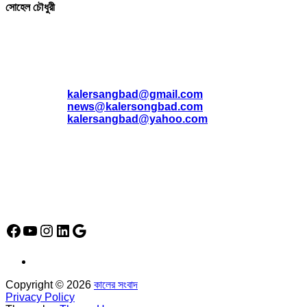
সোহেল চৌধুরী
যোগাযোগ
* ই-মেইল:
*
kalersangbad@gmail.com
*
news@kalersongbad.com
*
kalersangbad@yahoo.com
*
ফোন: 02-48952778
*
মোবাইল : 01842-192270
*
হাউস# ৩২, সড়ক# ৬/বি, সেক্টর# ১২, উত্তরা, ঢাকা-১২৩০, বাংলাদেশ।
Social Media Icon
Facebook
YouTube
Instagram
LinkedIn
Google
Copyright © 2026
কালের সংবাদ
Privacy Policy