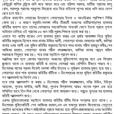
রেস্টুরেন্ট মালিক মন্টুকে গুলি করে আহত করে এবং হরিপদ সরদার, ভাটিয়া গ্রামের কালু
বোস, সরসপুর গ্রামের প্রফুল্য মিত্রকে ধরে নিয়ে দাইতলা পুলের কাছে গুলি করে ফেলে
রেখে চলে যায়।
এদিকে ক্যাপ্টেন দোহারের উদ্যোগে লোহাগড়ার ইতনা ও আওড়িয়ায় প্রশিক্ষণ শিবির
খোলা হয়। এ কারণে মধুমতি-নবগঙ্গা নদীর তীরবর্তী অঞ্চলের ভাটিয়াপাড়াস্থ হানাদার
বাহিনীর ক্যাম্প হতে তাদের দোসরদের সহযোগিতায় গানবোট যোগে ইতনা গ্রামে নৃশংস
অভিযান চালিয়ে ওই গ্রামের ৫৮ জন নারী-পুরুষ-শিশুকে হত্যা করা হয়।
এভাবে শত কষ্টের মাঝেও দেশ হানাদার মুক্ত করার এক দুর্জয় আকাঙ্ক্ষা নিয়ে মুক্তি
বাহিনীর কমান্ডার হিসেবে সদর থানায় উজির আলী, লোহাগড়া থানায় মোক্তার আলী, কালিয়া
থানায় ওমর আলী এবং মুজিব বাহিনীর কমান্ডার হিসেবে সদর থানায় শরীফ হুমায়ুন কবীর,শেখ
আজিবর রহমান, লোহাগড়া থানায় শরীফ খসরুজ্জামান, কালিয়া থানায় আব্দুল মজিদ
সরদারকে নিযুক্ত করা হয়। পরে তারা নড়াইলে প্রবেশ করে।
অক্টোবর মাস হতে জেলার প্রত্যন্ত অঞ্চলের মুক্তিপাগল মানুষের মনে এক বিশ্বাস
জন্মাতে থাকে যে হানাদার বাহিনী বা তাদের দোসররা আর বেশিদিন টিকতে পারবে না।
ডিসেম্বর মাসের প্রথম দিকেই নবগঙ্গা নদীর উত্তর ও পূর্বাঞ্চল হানাদার মুক্ত হয়ে যায়।
লোহাগড়া থানা পাক হানাদার বাহিনীর ঘাঁটিকে ৭ ডিসেম্বরের মধ্যে মুক্তি বাহিনীর কমান্ডার
গণ আত্মসমর্পণের নির্দেশ দেয়।
তবে তারা আত্মসমর্পণ না করায় ৮ ডিসেম্বর শরীফ খসরুজ্জামান, দবির উদ্দিন, ইউনুস
আহমেদ, লুৎফর মাস্টার, আলী মিয়া, লুৎফর বিশ্বাসসহ আরও অনেক গ্রুপ এক হয়ে
সম্মিলিত ভাবে তিন দিক থেকে লোহাগড়া থানা আক্রমণ করে। প্রচন্ড যুদ্ধের পর হানাদার
বাহিনী আত্মসমর্পণ করে।
এরপর মুক্তিযোদ্ধারা নড়াইলে হানাদার বাহিনীর ঘাঁটির দিকে অগ্রসর হতে থাকে। ৮
ডিসেম্বর মুক্তিবাহিনী শেখ আজিবর রহমান,এস এম ফজলুর রহমান জিন্নাহের নেতৃত্বে
নড়াইল কলেজের দক্ষিণে মাছিমদিয়া গ্রামে সমবেত হয়ে পুলিশ-রাজাকারদের ওপর অতর্কিত