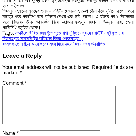
হামলা চালালে এই যুদ্ধে তরুণ মুক্তিযোদ্ধা জয়পুরের মিজানুর রহমান হানাদার বাহিনীর
হাতে শহীদ হন।
মিজানুর রহমানের মৃতদেহ হানাদার বাহিনীর দোসররা হাত-পা বেঁধে বাঁশে ঝুলিয়ে রাখে। পরে
নড়াইল শহর প্রদক্ষিণ করে কৃতিত্ব দেখায় এবং ছবি তোলে। এ ঘটনার পর ৯ ডিসেম্বর
রাতে বিজয়ের তীব্র আকাঙ্ক্ষা নিয়ে কমান্ডার ফজলুর রহমান। উজ্জ্বল রায়, জেলা
প্রতিনিধি নড়াইল থেকে।
Tags:
নড়াইলে জীবিত কবর খুঁড়ে পুতে রাখা মুক্তিযোদ্ধাদের রাস্ট্রীয় স্বীকৃত চায়
Post
নিয়ামতপুরে সাবরেজিষ্ট্রি অফিসের বিজয় শোভাযাত্রা।
বদলগাছীতে বর্ণাঢ্য আয়োজনের মধ্য দিয়ে মহান বিজয় দিবস উদযাপিত
navigation
Leave a Reply
Your email address will not be published.
Required fields are
marked
*
Comment
*
Name
*