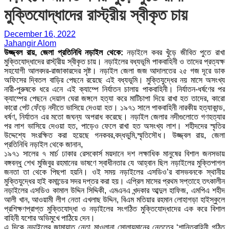
মুক্তিযোদ্ধাদের রাস্ট্রীয় স্বীকৃত চায়
December 16, 2022
Jahangir Alom
উজ্জ্বল রায়, জেলা প্রতিনিধি নড়াইল থেকে:
নড়াইলে কবর খুঁড়ে জীবিত পুতে রাখা
মুক্তিযোদ্ধাদের রাস্ট্রীয় স্বীকৃত চায়। নড়াইলের বধ্যভূমি পাকবাহিনী ও তাদের প্রত্যক্ষ
সহযোগী আলবদর-রাজাকারদের সৃষ্ট। নড়াইল জেলা জজ আদালতের ২৫ গজ দূরে ডাক
অফিসের দ্বিতল বাড়ির পেছনে রয়েছে এই বধ্যভূমি। মুক্তিযুদ্ধের নয় মাসে অসংখ্য
নারী-পুরুষকে ধরে এনে এই ক্যাম্পে নির্যাতন চালায় পাকবাহিনী। নির্যাতন-ধর্ষণের পর
ক্যাম্পের পেছনে দেয়াল ঘেরা জঙ্গলে হত্যা করে মাটিচাপা দিয়ে রাখা হত তাদের, কারো
কারো পেট ফেঁড়ে নদীতে ভাসিয়ে দেওয়া হত। ১৯৭১ সালে পাকবাহিনী নারকীয় হত্যাকান্ড,
ধর্ষণ, নির্যাতন এর মতো জঘন্য অপরাধ করেছে। নড়াইল জেলার নদীগুলোতে গণহত্যার
পর লাশ ভাসিয়ে দেওয়া হত, পাড়েও ফেলে রাখা হত অসংখ্য লাশ। শহীদদের স্মৃতির
উদ্দেশ্যে সংরক্ষিত করা হয়েছে গনকবর,বদ্ধভুমি,স্মৃতিসৌধ। উজ্জ্বল রায়, জেলা
প্রতিনিধি নড়াইল থেকে জানান,
১৯৭১ সালের ৭ মার্চ ঢাকার রেসকোর্স ময়দানে দশ লক্ষাধিক মানুষের বিশাল জনসভায়
বঙ্গবন্ধু শেখ মুজিবুর রহমানের ভাষণে স্বাধীনতার যে আহ্বান ছিল নড়াইলের মুক্তিপাগল
জনতা তা থেকে পিছপা হয়নি। ওই সময় নড়াইলের এসডিও’র বাসভবনকে স্থানীয়
মুক্তিযুদ্ধের হাই কমান্ডের সদর দপ্তর করা হয়। এপ্রিল মাসের প্রথম সপ্তাহে তৎকালীন
নড়াইলের এসডিও কামাল উদ্দিন সিদ্দিকী, এমএনএ খন্দকার আব্দুল হাফিজ, এমপিএ শহীদ
আলী খান, আওয়ামী লীগ নেতা এখলাছ উদ্দিন, বিএম মতিয়ার রহমান লোহাগড়া হাইস্কুলে
প্রশিক্ষণপ্রাপ্ত মুক্তিযোদ্ধা ও নড়াইলের সংগঠিত মুক্তিযোদ্ধাদের এক করে বিশাল
বাহিনী যশোর অভিমুখে পাঠিয়ে দেন।
এ দিকে নড়াইলের জামায়াত নেতা মাওলানা সোলায়মানের নেতৃত্বে ‘শান্তিবাহিনী গঠিত