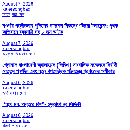
August 7, 2026
kalersongbad
আইন
সারা দেশ
নওগাঁর পত্নীতলায় পুলিশের মাদকের বিরুদ্ধে ‘জিরো টলারেন্স’: পৃথক
অভিযানে ব্যবসায়ী সহ ৮ জন আটক
August 7, 2026
kalersongbad
আন্তর্জাতিক
সারা দেশ
গ্লোবাল বাংলাদেশী অ্যালায়েন্স (জিবিএ) সাংবাদিক সম্মেলনে নির্বাহী
নেতৃত্ব পুনর্গঠন এবং নতুন গণতান্ত্রিক গঠনতন্ত্র প্রণয়নের অঙ্গীকার
August 6, 2026
kalersongbad
জাতীয়
সারা দেশ
“মুখে মধু, অন্তরে বিষ”- মুস্তাফা নূর সিদ্দিকী
August 6, 2026
kalersongbad
রাজনীতি
সারা দেশ