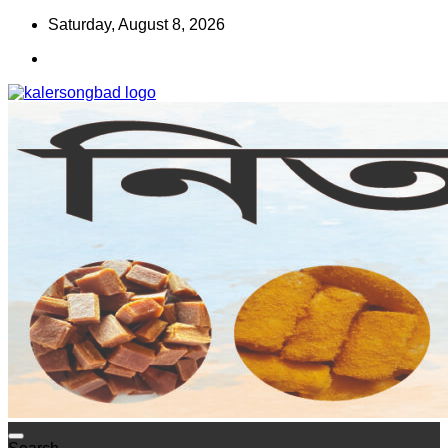
Skip
Saturday, August 8, 2026
to
content
www.kalersongbad.com
কালের সংবাদ