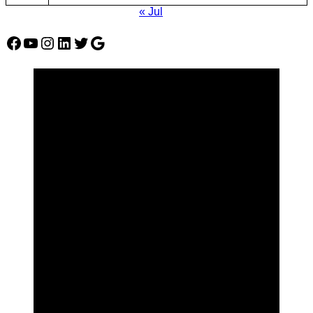
« Jul
Facebook
YouTube
Instagram
LinkedIn
Twitter
Google