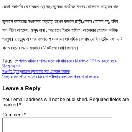
জেলা সভাপতি মোফাজ্জল হোসেন,কেন্দ্রের আজীবন সদস্য মোস্তাক আহমেদ খান।
জুলহাস কায়েমের সঞ্চালনায় বক্তব্য রাখেন ফজলে রাব্বী,বেলাল হোসেন বাবু, রবিন
খান,লিটন আহমেদ, মাসুদ রানা , আনোয়ার ইবনে হাসিফ, আনোয়ার হোসেন আরিফ
প্রমুখ। নেতৃবৃন্দ এ সময় বাংলাদেশ মফস্বল সাংবাদিক ফোরাম ঘোষিত চৌদ্দ দফা দাবি
বাস্তবায়নের জন্য সরকারের নিকট জোর দাবি জানান।
Tags:
পেশাগত দায়িত্ব পালনকালে সাংবাদিকদের নিরাপত্তা নিশ্চিত করতে হবে-
বিএমএসএফ
Post
নওগাঁয় ট্যাপেন্টাডল ট্যাবলেট সহ একজন আটক
সিংড়ায় হতাশা ২ মাসেও নিয়োগ পরীক্ষার ফলাফল প্রকাশ না হওয়ায়
navigation
Leave a Reply
Your email address will not be published.
Required fields are
marked
*
Comment
*