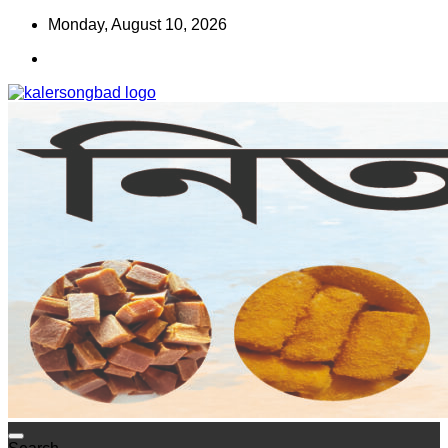
Skip
Monday, August 10, 2026
to
content
www.kalersongbad.com
কালের সংবাদ