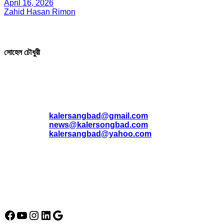
April 16, 2026
Zahid Hasan Rimon
সম্পাদক ও প্রকাশক
সোহেল চৌধুরী
যোগাযোগ
* ই-মেইল:
*
kalersangbad@gmail.com
*
news@kalersongbad.com
*
kalersangbad@yahoo.com
*
ফোন: 02-48952778
*
মোবাইল : 01842-192270
*
হাউস# ৩২, সড়ক# ৬/বি, সেক্টর# ১২, উত্তরা, ঢাকা-১২৩০, বাংলাদেশ।
Social Media Icon
Facebook
YouTube
Instagram
LinkedIn
Google