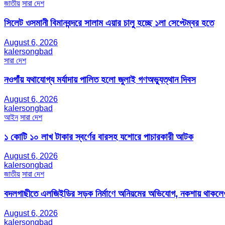
জাতীয়
সারা দেশ
সিলেট ওসমানী বিমানবন্দরে সালাম এয়ার চালু হচ্ছে ১লা সেপ্টেম্বর হতে
August 6, 2026
kalersongbad
সারা দেশ
নওগাঁয় যথাযোগ্য মর্যাদায় পালিত হলো জুলাই গণঅভ্যুত্থান দিবস
August 6, 2026
kalersongbad
আইন
সারা দেশ
১ কোটি ১০ লাখ টাকার স্বর্ণের বারসহ যশোরে পাচারকারী আটক​
August 6, 2026
kalersongbad
জাতীয়
সারা দেশ
বদলগাছীতে এলজিইডির সড়ক নির্মাণে অনিয়মের অভিযোগ, নকশায় থাকলেও
August 6, 2026
kalersongbad