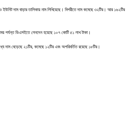
েয়ার ও ইউনিট দাম বাড়ার তালিকায় নাম লিখিয়েছে। বিপরীতে দাম কমেছে ৩২টির। আর ১৬২টির
সময় পর্যন্ত ডিএসইতে লেনদেন হয়েছে ১০৭ কোটি ৫১ লাখ টাকা।
 মধ্যে দাম বেড়েছে ২১টির, কমেছে ১২টির এবং অপরিবর্তিত রয়েছে ১৮টির।