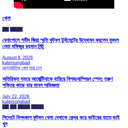
খেলা
খেলা
সারা দেশ
বেনাপোলে শহীদ জিয়া স্মৃতি ফুটবল টুর্নামেন্টের উদ্বোধন করলেন যুবদল
নেতা মফিজুর রহমান পিন্টু
August 8, 2026
kalersongbad
আন্তর্জাতিক
খেলা
সারা দেশ
অতিরিক্ত সময়ে আর্জেন্টিনাকে হারিয়ে বিশ্বচ্যাম্পিয়ন স্পেন: তরুণ
শক্তির কাছে হার মানল অভিজ্ঞতা
July 22, 2026
kalersongbad
খেলা
মৃত্যু
সারা খবর
সারা দেশ
সিলেটে বিশ্বকাপ ফুটবল খেলা দেখাকে কেন্দ্র করে ভাইয়ের হাতে ভাই
খুন