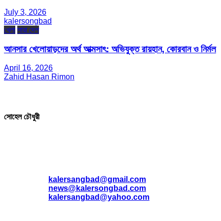
July 3, 2026
kalersongbad
খেলা
সারা দেশ
আনসার খেলোয়াড়দের অর্থ আত্মসাৎ: অভিযুক্ত রায়হান, কোরবান ও নির্মল
April 16, 2026
Zahid Hasan Rimon
সম্পাদক ও প্রকাশক
সোহেল চৌধুরী
যোগাযোগ
* ই-মেইল:
*
kalersangbad@gmail.com
*
news@kalersongbad.com
*
kalersangbad@yahoo.com
*
ফোন: 02-48952778
*
মোবাইল : 01842-192270