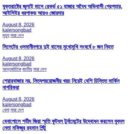
যুক্তরাষ্ট্রে জুলাই মাসে রেকর্ড ৫১ হাজার অবৈধ অভিবাসী গ্রেপ্তার,
আইসিইর ধরপাকড় আরও জোরদার
August 8, 2026
kalersongbad
মৃত্যু
সারা দেশ
সিলেটের ওসমানীনগরে দুই বাসের মুখোমুখি সংঘর্ষে ৮ জন নিহত
August 8, 2026
kalersongbad
আন্তর্জাতিক
জাতীয়
সারা দেশ
শেয়ারবাজার নয়, নিত্যপ্রয়োজনীয় খরচ নিয়েই বেশি চিন্তিত মার্কিন
নাগরিকরা
August 8, 2026
kalersongbad
খেলা
সারা দেশ
বেনাপোলে শহীদ জিয়া স্মৃতি ফুটবল টুর্নামেন্টের উদ্বোধন করলেন যুবদল
নেতা মফিজুর রহমান পিন্টু