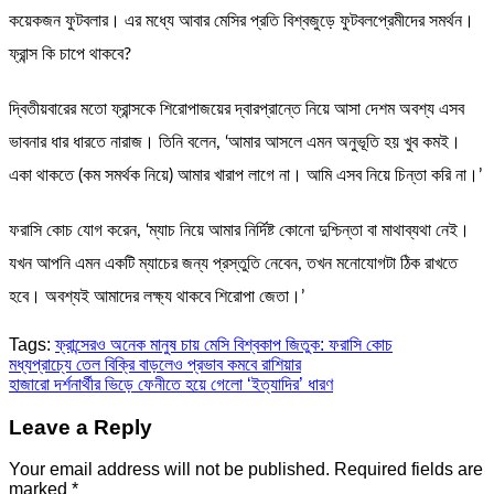
কয়েকজন ফুটবলার। এর মধ্যে আবার মেসির প্রতি বিশ্বজুড়ে ফুটবলপ্রেমীদের সমর্থন।
ফ্রান্স কি চাপে থাকবে?
দ্বিতীয়বারের মতো ফ্রান্সকে শিরোপাজয়ের দ্বারপ্রান্তে নিয়ে আসা দেশম অবশ্য এসব
ভাবনার ধার ধারতে নারাজ। তিনি বলেন, ‘আমার আসলে এমন অনুভূতি হয় খুব কমই।
একা থাকতে (কম সমর্থক নিয়ে) আমার খারাপ লাগে না। আমি এসব নিয়ে চিন্তা করি না।’
ফরাসি কোচ যোগ করেন, ‘ম্যাচ নিয়ে আমার নির্দিষ্ট কোনো দুশ্চিন্তা বা মাথাব্যথা নেই।
যখন আপনি এমন একটি ম্যাচের জন্য প্রস্তুতি নেবেন, তখন মনোযোগটা ঠিক রাখতে
হবে। অবশ্যই আমাদের লক্ষ্য থাকবে শিরোপা জেতা।’
Tags:
ফ্রান্সেরও অনেক মানুষ চায় মেসি বিশ্বকাপ জিতুক: ফরাসি কোচ
Post
মধ্যপ্রাচ্যে তেল বিক্রি বাড়লেও প্রভাব কমবে রাশিয়ার
হাজারো দর্শনার্থীর ভিড়ে ফেনীতে হয়ে গেলো ‘ইত্যাদির’ ধারণ
navigation
Leave a Reply
Your email address will not be published.
Required fields are
marked
*