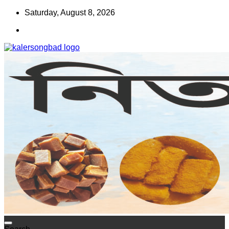
Skip
Saturday, August 8, 2026
to
content
www.kalersongbad.com
কালের সংবাদ