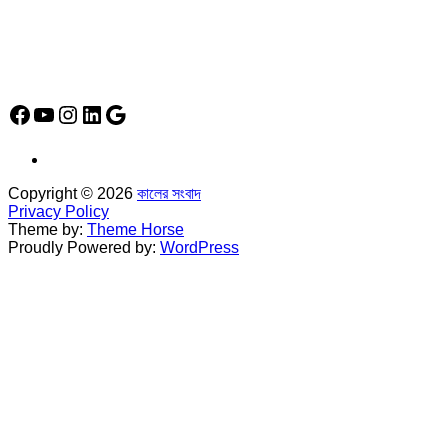
*
হাউস# ৩২, সড়ক# ৬/বি, সেক্টর# ১২, উত্তরা, ঢাকা-১২৩০, বাংলাদেশ।
Social Media Icon
Facebook
YouTube
Instagram
LinkedIn
Google
Copyright © 2026
কালের সংবাদ
Privacy Policy
Theme by:
Theme Horse
Proudly Powered by:
WordPress