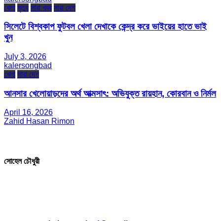
খেলা
মৃত্যু
সারা খবর
সারা দেশ
সিলেটে বিশ্বকাপ ফুটবল খেলা দেখাকে কেন্দ্র করে ভাইয়ের হাতে ভাই
খুন
July 3, 2026
kalersongbad
খেলা
সারা দেশ
আনসার খেলোয়াড়দের অর্থ আত্মসাৎ: অভিযুক্ত রায়হান, কোরবান ও নির্মল
April 16, 2026
Zahid Hasan Rimon
সম্পাদক ও প্রকাশক
সোহেল চৌধুরী
যোগাযোগ
* ই-মেইল: