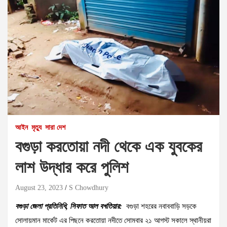
আইন
মৃত্যু
সারা দেশ
বগুড়া করতোয়া নদী থেকে এক যুবকের
লাশ উদ্ধার করে পুলিশ
August 23, 2023
S Chowdhury
বগুড়া জেলা প্রতিনিধি, সিফাত আল বখতিয়ার:
বগুড়া শহরের নবাববাড়ি সড়কে
সোলায়মান মার্কেট এর পিছনে করতোয়া নদীতে সোমবার ২১ আগস্ট সকালে স্থানীয়রা