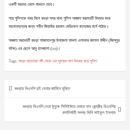
একটি মরদেহ ভেসে থাকতে দেখে।
পরে পুলিশকে খবর দিলে বগুড়া সদর থানা পুলিশ অজ্ঞাত মরদেহটি উদ্ধার করে
ময়নাতদন্তের জন্য শহীদ জিয়াউর রহমান মেডিকেল কলেজের মর্গে পাঠায়।
অজ্ঞাত মরদেহটি বগুড়া শাজাহানপুর উপজেলা মাদলা এলাকার জালাল উদ্দীন (জিল্লুর
ঘটক) এর ছেলে আবু হানজালা (২২)।
Tags:
বগুড়া করতোয়া নদী থেকে এক যুবকের লাশ উদ্ধার করে পুলিশ
Post
বগুড়ায় বিএনপি দুই নেতার জামিনে মুক্তি
navigation
বগুড়ায় বিএনপি নেতা টুলুকে সিসিইউতে দেখতে যান কেন্দ্রীয় বিএনপির
কার্যনির্বাহী সদস্য ভিপি সাইফুল ইসলাম