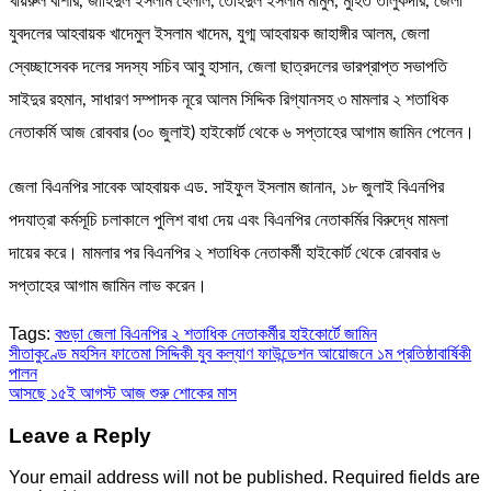
খায়রুল বাশার, জাহিদুল ইসলাম হেলাল, তৈহিদুল ইসলাম মামুন, মুহিত তালুকদার, জেলা
যুবদলের আহবায়ক খাদেমুল ইসলাম খাদেম, যুগ্ম আহবায়ক জাহাঙ্গীর আলম, জেলা
স্বেচ্ছাসেবক দলের সদস্য সচিব আবু হাসান, জেলা ছাত্রদলের ভারপ্রাপ্ত সভাপতি
সাইদুর রহমান, সাধারণ সম্পাদক নূরে আলম সিদ্দিক রিগ্যানসহ ৩ মামলার ২ শতাধিক
নেতাকর্মি আজ রোববার (৩০ জুলাই) হাইকোর্ট থেকে ৬ সপ্তাহের আগাম জামিন পেলেন।
জেলা বিএনপির সাবেক আহবায়ক এড. সাইফুল ইসলাম জানান, ১৮ জুলাই বিএনপির
পদযাত্রা কর্মসূচি চলাকালে পুলিশ বাধা দেয় এবং বিএনপির নেতাকর্মির বিরুদ্ধে মামলা
দায়ের করে। মামলার পর বিএনপির ২ শতাধিক নেতাকর্মী হাইকোর্ট থেকে রোববার ৬
সপ্তাহের আগাম জামিন লাভ করেন।
Tags:
বগুড়া জেলা বিএনপির ২ শতাধিক নেতাকর্মীর হাইকোর্টে জামিন
Post
সীতাকুণ্ডে মহসিন ফাতেমা সিদ্দিকী যুব কল্যাণ ফাউন্ডেশন আয়োজনে ১ম প্রতিষ্ঠাবার্ষিকী
পালন
navigation
আসছে ১৫ই আগস্ট আজ শুরু শোকের মাস
Leave a Reply
Your email address will not be published.
Required fields are