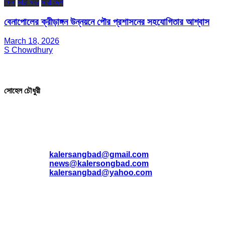
খেলা
সারা খবর
সারা দেশ
বেনাপোলের ক্রীড়াঙ্গন উন্নয়নে পৌর প্রশাসনের সহযোগিতার আশ্বাস
March 18, 2026
S Chowdhury
সম্পাদক ও প্রকাশক
সোহেল চৌধুরী
যোগাযোগ
* ই-মেইল:
*
kalersangbad@gmail.com
*
news@kalersongbad.com
*
kalersangbad@yahoo.com
*
ফোন: 02-48952778
*
মোবাইল : 01842-192270
*
হাউস# ৩২, সড়ক# ৬/বি, সেক্টর# ১২, উত্তরা, ঢাকা-১২৩০, বাংলাদেশ।