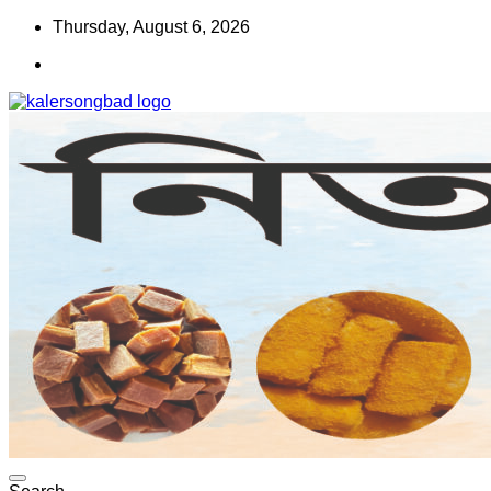
Skip
Thursday, August 6, 2026
to
content
www.kalersongbad.com
কালের সংবাদ