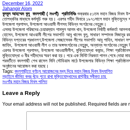
December 16, 2022
Jahangir Alom
বুলবুল আহম্মেদ বুলু
বদলগাছী ( নওগাঁ) প্রতিনিধিঃ
শুক্রবার ৫১তম মহান বিজয় দিবস উপলক
তোপধ্বনির মাধ্যমে কর্মসূচি শুরু হয়। এরপর শহীদ মিনারে ১৯৭১সালে মহান মুক্তিযুদ্ধে সকল
উপজেলা প্রশাসন, উপজেলা আওয়ামী লীগসহ বিভিন্ন সংগঠনের নেতৃবৃন্দ।
এসময় উপজেলা পরিষদের চেয়ারম্যান শামসুল আলম খান, উপজেলা নির্বাহী কর্মকর্তা আলপনা 
হোসেন, উপজেলা আওয়ামী লীগের সভাপতি আবু খালেদ বুলু, সাধারণ সম্পাদক মিজানুর রহমা
বিভিন্ন দপ্তরের প্রধানগণ,উপজেলা সেচ্ছাসেবক লীগের সভাপতি আবু শাহিন, সাধারণ স
জাহিদ, উপজেলা আওয়ামী লীগ ও তার অঙ্গসংগঠনের নেতৃবৃন্দ, অন্যান্য সংগঠনের নেতৃবৃন্
এরপর উপজেলা প্রশাসন, উপজেলা আওয়ামীলীগ, মুক্তিযোদ্ধা কমান্ড, শিক্ষা প্রতিষ্ঠান
মুক্তিযোদ্ধা ও বীর শহীদদের স্মরণ করা হয়। পরে এক মিনিট নিরবতা পালন শেষে দোয়া মা
পরবর্তীতে বদলগাছী শেখ রাসেল মিনি স্টেডিয়াম মাঠে উপজেলার বিভিন্ন শিক্ষা প্রতিষ্ঠানস
অনুষ্ঠানের আয়োজন করা হয়ছে।
Tags:
বদলগাছীতে বর্ণাঢ্য আয়োজনের মধ্য দিয়ে মহান বিজয় দিবস উদযাপিত
Post
নড়াইলে জীবিত কবর খুঁড়ে পুতে রাখা মুক্তিযোদ্ধাদের রাস্ট্রীয় স্বীকৃত চায়
নওগাঁয় মহান বিজয় দিবস পালিত
navigation
Leave a Reply
Your email address will not be published.
Required fields are