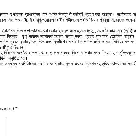
্ষে উপজেলা প্রশাসনের পক্ষ থেকে দিনব্যাপী কর্মসূচি গ্রহণ করা হয়েছে। সূর্যোদয়ের স
 নির্যাতিত নারী, বীর মুক্তিযোদ্ধা ও বীর শহীদদের প্রতি বিনম্র শ্রদ্ধা নিবেদনের লক্ষ্যে
ইয়াসমিন, উপজেলা ভাইস-চেয়ারম্যান ইমামুল আল হাসান তিতু , সহকারি কমিশনার (ভূমি) আতিয়
ন কিশোর, যুগ্ম সাধারণ সম্পাদক আব্দুস সালাম মন্ডল, প্রচার সম্পাদক তৌফিক মান্নান
ম্পাদক সুব্রত কুমার মন্ডল, উপজেলা যুবলীগের সাধারণ সম্পাদক জনি আলম, সিনিয়র সহ-স
দ উপস্থিত ছিলেন।
সহ বিভিন্ন সংগঠনের পক্ষ থেকে ফুলেল শ্রদ্ধা নিবেদন করার মধ্য দিয়ে মহান মুক্তিযুদ্
হফিল অনুষ্ঠিত হয়।
হ অন্যান্য প্রতিষ্ঠানের পক্ষ থেকে মনোজ্ঞ কুচকাওয়াজ প্রদর্শনসহ মুক্তিযোদ্ধাদের সংবর্
 marked
*