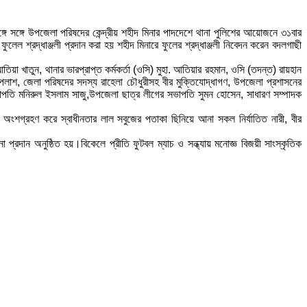
ঙ্গে সঙ্গে উপজেলা পরিষদের কেন্দ্রীয় শহীদ মিনার পাদদেশে থানা পুলিশের আয়োজনে ৩১বার
 ফুলেল শ্রদ্ধাঞ্জলী প্রদান করা হয় শহীদ মিনারে ফুলের শ্রদ্ধাঞ্জলী নিবেদন করেন বদলগাছী
া খাতুন, থানার ভারপ্রাপ্ত কর্মকর্তা (ওসি) মুহা. আতিয়ার রহমান, ওসি (তদন্ত) রায়হান
 পলাশ, জেলা পরিষদের সদস্য রাহেলা চৌধুরীসহ বীর মুক্তিযোদ্ধাগণ, উপজেলা প্রশাসনের
ভাপতি মনিরুল ইসলাম সাজু,উপজেলা ছাত্র লীগের সভাপতি সুমন হোসেন, সাধারণ সম্পাদক
ধে অংশগ্রহণ করে স্বাধীনতার লাল সবুজের পতাকা ছিনিয়ে আনা সকল নির্যাতিত নারী, বীর
ধনা প্রদান অনুষ্ঠিত হয়।বিকেলে প্রীতি ফুটবল ম্যাচ ও সন্ধ্যায় মনোজ্ঞ বিজয়ী সাংস্কৃতিক