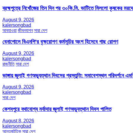
ব্রহ্মপুত্রে নিখোঁজের তিন দিন পর ৩০কি.মি. ভাটিতে মিললো কৃষকের মরদ
August 9, 2026
kalersongbad
আবহাওয়া
জীবনযাপন
সারা দেশ
বেনাপোলে বিএনপি’র বৃক্ষরোপণ কর্মসূচির অংশ হিসেবে গাছ রোপণ
August 9, 2026
kalersongbad
রাজনীতি
সারা দেশ
ভাঙ্গায় জুলাই গণঅভ্যুত্থান দিবসের প্রস্তুতি: সমাবেশস্থল পরিদর্শনে এ
August 9, 2026
kalersongbad
সারা দেশ
কেশবপুরে যথাযোগ্য মর্যাদায় জুলাই গণঅভ্যুত্থান দিবস পালিত
August 8, 2026
kalersongbad
আন্তর্জাতিক
সারা দেশ