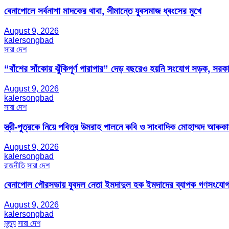
বেনাপোলে সর্বনাশা মাদকের থাবা, সীমান্তে যুবসমাজ ধ্বংসের মুখে
August 9, 2026
kalersongbad
সারা দেশ
“বাঁশের সাঁকোয় ঝুঁকিপূর্ণ পারাপার” দেড় বছরেও হয়নি সংযোগ সড়ক, সরকা
August 9, 2026
kalersongbad
সারা দেশ
স্ত্রী-পুত্রকে নিয়ে পবিত্র উমরাহ পালনে কবি ও সাংবাদিক মোহাম্মদ আক
August 9, 2026
kalersongbad
রাজনীতি
সারা দেশ
বেনাপোল পৌরসভায় যুবদল নেতা ইমদাদুল হক ইমদাদের ব্যাপক গণসংযো
August 9, 2026
kalersongbad
মৃত্যু
সারা দেশ