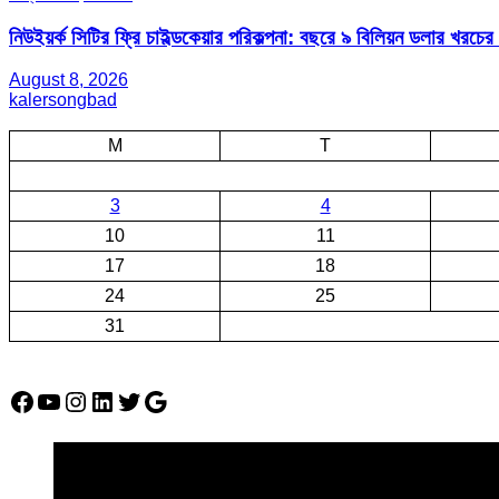
নিউইয়র্ক সিটির ফ্রি চাইল্ডকেয়ার পরিকল্পনা: বছরে ৯ বিলিয়ন ডলার খরচে
August 8, 2026
kalersongbad
M
T
3
4
10
11
17
18
24
25
31
Facebook
YouTube
Instagram
LinkedIn
Twitter
Google