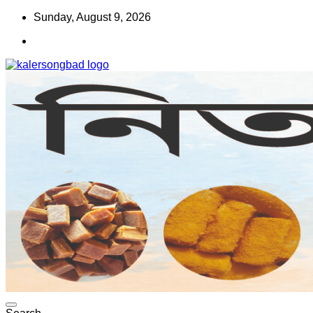
Skip
Sunday, August 9, 2026
to
content
www.kalersongbad.com
কালের সংবাদ