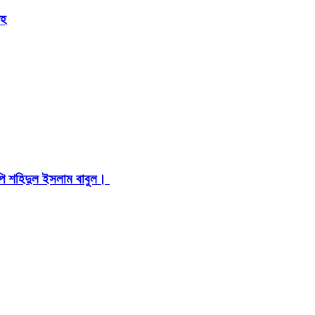
েহ
মপি শহিদুল ইসলাম বাবুল। ​