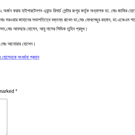
অর্জন করায় হাইপারটেনশন এ্যান্ড রিসার্চ সেন্টার রংপুর কর্তৃক অধ্যাপক ডা. মোঃ জাকির হোস
াহ মোঃ সরওয়ার জাহানের সভাপতিত্বে বক্তব্য রাখেন ডা.মোঃ মোখলেছুর রহমান, ডা.একেএম শাহ
সেত,মোঃ আফছার হোসেন, আবু নাসের সিদ্দিক তুহিন প্রমুখ।
সিইও মোঃ আনোয়ার হোসেন।
 হোসেনকে সংবর্ধনা প্রদান
 marked
*