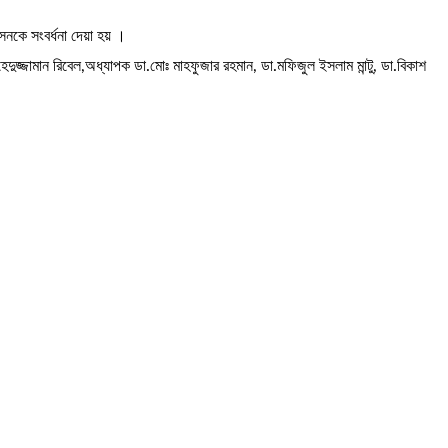
েনকে সংবর্ধনা দেয়া হয় ।
েদুজ্জামান রিবেল,অধ্যাপক ডা.মোঃ মাহফুজার রহমান, ডা.মফিজুল ইসলাম মান্টু, ডা.বিকাশ