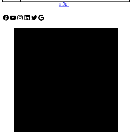
« Jul
Facebook
YouTube
Instagram
LinkedIn
Twitter
Google