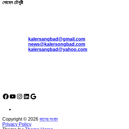
সোহেল চৌধুরী
যোগাযোগ
* ই-মেইল:
*
kalersangbad@gmail.com
*
news@kalersongbad.com
*
kalersangbad@yahoo.com
*
ফোন: 02-48952778
*
মোবাইল : 01842-192270
*
হাউস# ৩২, সড়ক# ৬/বি, সেক্টর# ১২, উত্তরা, ঢাকা-১২৩০, বাংলাদেশ।
Social Media Icon
Facebook
YouTube
Instagram
LinkedIn
Google
Copyright © 2026
কালের সংবাদ
Privacy Policy