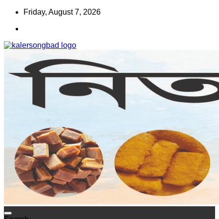
Skip
Friday, August 7, 2026
to
content
www.kalersongbad.com
কালের সংবাদ