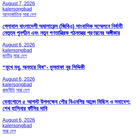
August 7, 2026
kalersongbad
আন্তর্জাতিক
সারা দেশ
গ্লোবাল বাংলাদেশী অ্যালায়েন্স (জিবিএ) সাংবাদিক সম্মেলনে নির্বাহী
নেতৃত্ব পুনর্গঠন এবং নতুন গণতান্ত্রিক গঠনতন্ত্র প্রণয়নের অঙ্গীকার
August 6, 2026
kalersongbad
জাতীয়
সারা দেশ
“মুখে মধু, অন্তরে বিষ”- মুস্তাফা নূর সিদ্দিকী
August 6, 2026
kalersongbad
রাজনীতি
সারা দেশ
বেনাপোলে ৫ আগস্ট উপলক্ষ্যে পৌর বিএনপির আনন্দ মিছিল ও সমাবেশ:
শেখ হাসিনার ফাঁসির দাবি
August 6, 2026
kalersongbad
সারা দেশ