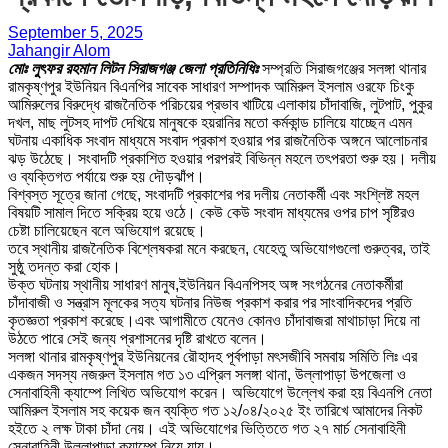
September 5, 2025
Jahangir Alom
মোঃ লুৎফর রহমান লিটন সিরাজগঞ্জ জেলা প্রতিনিধিঃ
সম্প্রতি সিরাজগঞ্জের সলঙ্গা থানার
রামকৃষ্ণপুর ইউনিয়ন বিএনপির সাবেক সাধারণ সম্পাদক আমিরুল ইসলাম ওরফে চিংকু
আমিরুলের বিরুদ্ধে রাজনৈতিক পরিচয়ের প্রভাব খাটিয়ে এলাকায় চাঁদাবাজি, লুটপাট, পুকুর
দখল, মাছ লুটসহ দাপট দেখিয়ে মানুষকে হয়রানির মতো কর্মকান্ড চালিয়ে যাচ্ছেন এমন
ঘটনায় একাধিক সংবাদ মাধ্যমে সংবাদ প্রকাশ হওয়ার পর রাজনৈতিক অঙ্গনে আলোচনার
ঝড় উঠেছে। সংবাদটি প্রকাশিত হওয়ার পরপরই বিভিন্ন মহলে তৎপরতা শুরু হয়। দলীয়
ও ব্যক্তিগত পর্যায়ে শুরু হয় দৌড়ঝাঁপ।
বিশ্বস্ত সূত্রে জানা গেছে, সংবাদটি প্রকাশের পর দলীয় নেতাকর্মী এবং সংশ্লিষ্ট মহল
বিষয়টি সামাল দিতে সক্রিয় হয়ে ওঠে। কেউ কেউ সংবাদ মাধ্যমের ওপর চাপ সৃষ্টিরও
চেষ্টা চালিয়েছেন বলে অভিযোগ রয়েছে।
তবে স্থানীয় রাজনৈতিক বিশ্লেষকরা মনে করছেন, যেহেতু অভিযোগগুলো গুরুত্বর, তাই
সুষ্ঠু তদন্ত করা হোক।
উক্ত ঘটনায় স্থানীয় সাধারণ মানুষ,ইউনিয়ন বিএনপিসহ অঙ্গ সংগঠনের নেতাকর্মীরা
চাঁদাবাজী ও সন্ত্রাস মূলকের সত্য ঘটনার নিউজ প্রকাশ করার পর সাংবাদিকদের প্রতি
কৃতজ্ঞতা প্রকাশ করেছে।এবং আগামীতে যেনেও কোনও চাঁদাবাজরা মাথাচাড়া দিয়ে না
উঠতে পারে সেই জন্য প্রশাসনের দৃষ্টি রাখতে বলেন।
সলঙ্গা থানার রামকৃষ্ণপুর ইউনিয়নের রৌহাদহ পূর্বপাড়া মৎসজীবি সমবায় সমিতি লিঃ এর
একজন সদস্য নজরুল ইসলাম গত ১৩ এপ্রিল সলঙ্গা থানা, উল্লাপাড়া উপজেলা ও
সেনাবাহিনী ক্যাম্পে লিখিত অভিযোগ করেন। অভিযোগে উল্লেখ করা হয় বিএনপি নেতা
আমিরুল ইসলাম সহ কয়েক জন ব্যক্তি গত ১২/০৪/২০২৫ ইং তারিখে আমাদের নিকট
হইতে ২ লক্ষ টাকা চাঁদা নেয়। এই অভিযোগের ভিত্তিতে গত ২৭ মার্চ সেনাবাহিনী
সেনাবাহিনী উল্লাপাড়া ক্যাম্পে নিয়ে যায়।