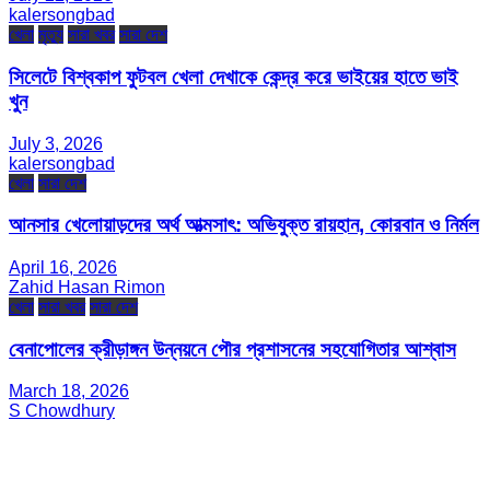
kalersongbad
খেলা
মৃত্যু
সারা খবর
সারা দেশ
সিলেটে বিশ্বকাপ ফুটবল খেলা দেখাকে কেন্দ্র করে ভাইয়ের হাতে ভাই
খুন
July 3, 2026
kalersongbad
খেলা
সারা দেশ
আনসার খেলোয়াড়দের অর্থ আত্মসাৎ: অভিযুক্ত রায়হান, কোরবান ও নির্মল
April 16, 2026
Zahid Hasan Rimon
খেলা
সারা খবর
সারা দেশ
বেনাপোলের ক্রীড়াঙ্গন উন্নয়নে পৌর প্রশাসনের সহযোগিতার আশ্বাস
March 18, 2026
S Chowdhury
সম্পাদক ও প্রকাশক