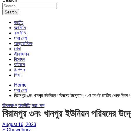
Search
Search
জাতীয়
অর্থনীতি
রাজনীতি
সারা দেশ
আন্তর্জাতিক
খেলা
জীবনযাপন
বিনোদন
ভাইরাস
ইপেপার
শিক্ষা
Home
সারা দেশ
বিরামপুর ৩নং খানপুর ইউনিয়ন পরিষদের উদ্যোগে ১৫ই আগষ্ট জাতীয় শোক দিবস 
জীবনযাপন
রাজনীতি
সারা দেশ
বিরামপুর ৩নং খানপুর ইউনিয়ন পরিষদের উদ
August 16, 2023
S Chowdhury