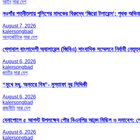
আইন
সারা দেশ
নওগাঁর পত্নীতলায় পুলিশের মাদকের বিরুদ্ধে ‘জিরো টলারেন্স’: পৃথক অভি
August 7, 2026
kalersongbad
আন্তর্জাতিক
সারা দেশ
গ্লোবাল বাংলাদেশী অ্যালায়েন্স (জিবিএ) সাংবাদিক সম্মেলনে নির্বাহী নেতৃত্ব
August 6, 2026
kalersongbad
জাতীয়
সারা দেশ
“মুখে মধু, অন্তরে বিষ”- মুস্তাফা নূর সিদ্দিকী
August 6, 2026
kalersongbad
রাজনীতি
সারা দেশ
বেনাপোলে ৫ আগস্ট উপলক্ষ্যে পৌর বিএনপির আনন্দ মিছিল ও সমাবেশ: শেখ
August 6, 2026
kalersongbad