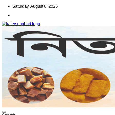
Skip
Saturday, August 8, 2026
to
content
www.kalersongbad.com
কালের সংবাদ