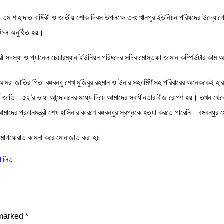
 ৪৮ তম শাহাদাত বার্ষিকী ও জাতীয় শোক দিবস উপলক্ষে ৩নং খানপুর ইউনিয়ন পরিষদের উদ্য
িল অনুষ্ঠিত হয়।
নারী সদস্যা ও প্যানেল চেয়ারম্যান ইউনিয়ন পরিষদের সচিব মোস্তফা জামান কম্পিউটার কাম 
রা জাতির পিতা বঙ্গবন্ধু শেখ মুজিবুর রহমান ও উনার সহধর্মিণীসহ পরিবারের অনেককেই হারাই
 জাতি। ৫২’র ভাষা আন্দোলনের মধ্যে দিয়ে আমাদের স্বাধীনতার বীজ রোপণ হয়। তখন থেকেই
 ও আমাদের প্রধানমন্ত্রী শেখ হাসিনার কারণে বঙ্গবন্ধুর স্বপ্নকে হত্যা করতে পারেনি। বঙ্গবন্ধ
র মাগফেরাত কামনা করে মোনাজাত করা হয়।
পালিত
 marked
*