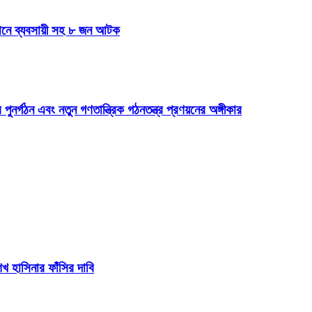
যানে ব্যবসায়ী সহ ৮ জন আটক
 পুনর্গঠন এবং নতুন গণতান্ত্রিক গঠনতন্ত্র প্রণয়নের অঙ্গীকার
 হাসিনার ফাঁসির দাবি