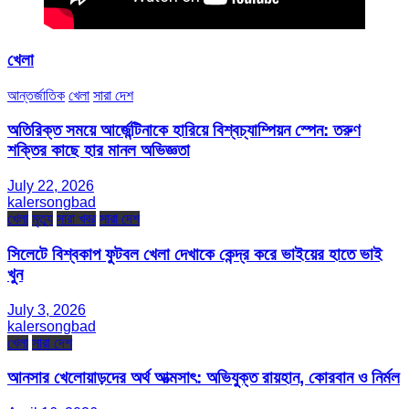
খেলা
আন্তর্জাতিক
খেলা
সারা দেশ
অতিরিক্ত সময়ে আর্জেন্টিনাকে হারিয়ে বিশ্বচ্যাম্পিয়ন স্পেন: তরুণ
শক্তির কাছে হার মানল অভিজ্ঞতা
July 22, 2026
kalersongbad
খেলা
মৃত্যু
সারা খবর
সারা দেশ
সিলেটে বিশ্বকাপ ফুটবল খেলা দেখাকে কেন্দ্র করে ভাইয়ের হাতে ভাই
খুন
July 3, 2026
kalersongbad
খেলা
সারা দেশ
আনসার খেলোয়াড়দের অর্থ আত্মসাৎ: অভিযুক্ত রায়হান, কোরবান ও নির্মল