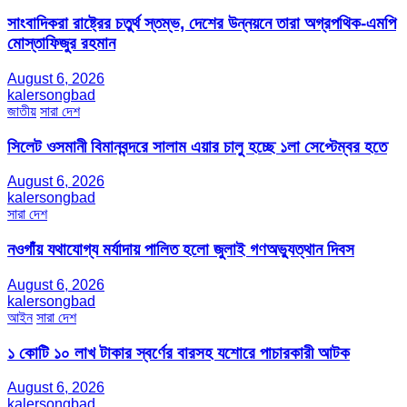
সাংবাদিকরা রাষ্ট্রের চতুর্থ স্তম্ভ, দেশের উন্নয়নে তারা অগ্রপথিক-এমপি
মোস্তাফিজুর রহমান
August 6, 2026
kalersongbad
জাতীয়
সারা দেশ
সিলেট ওসমানী বিমানবন্দরে সালাম এয়ার চালু হচ্ছে ১লা সেপ্টেম্বর হতে
August 6, 2026
kalersongbad
সারা দেশ
নওগাঁয় যথাযোগ্য মর্যাদায় পালিত হলো জুলাই গণঅভ্যুত্থান দিবস
August 6, 2026
kalersongbad
আইন
সারা দেশ
১ কোটি ১০ লাখ টাকার স্বর্ণের বারসহ যশোরে পাচারকারী আটক​
August 6, 2026
kalersongbad