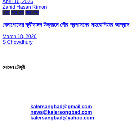
April 16, 2026
Zahid Hasan Rimon
খেলা
সারা খবর
সারা দেশ
বেনাপোলের ক্রীড়াঙ্গন উন্নয়নে পৌর প্রশাসনের সহযোগিতার আশ্বাস
March 18, 2026
S Chowdhury
সম্পাদক ও প্রকাশক
সোহেল চৌধুরী
যোগাযোগ
* ই-মেইল:
*
kalersangbad@gmail.com
*
news@kalersongbad.com
*
kalersangbad@yahoo.com
*
ফোন: 02-48952778
*
মোবাইল : 01842-192270
*
হাউস# ৩২, সড়ক# ৬/বি, সেক্টর# ১২, উত্তরা, ঢাকা-১২৩০, বাংলাদেশ।