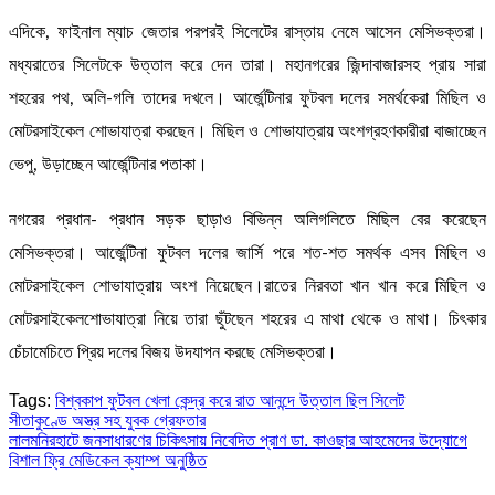
এদিকে, ফাইনাল ম্যাচ জেতার পরপরই সিলেটের রাস্তায় নেমে আসেন মেসিভক্তরা।
মধ্যরাতের সিলেটকে উত্তাল করে দেন তারা। মহানগরের জিন্দাবাজারসহ প্রায় সারা
শহরের পথ, অলি-গলি তাদের দখলে। আর্জেন্টিনার ফুটবল দলের সমর্থকেরা মিছিল ও
মোটরসাইকেল শোভাযাত্রা করছেন। মিছিল ও শোভাযাত্রায় অংশগ্রহণকারীরা বাজাচ্ছেন
ভেপু, উড়াচ্ছেন আর্জেন্টিনার পতাকা।
নগরের প্রধান- প্রধান সড়ক ছাড়াও বিভিন্ন অলিগলিতে মিছিল বের করেছেন
মেসিভক্তরা। আর্জেন্টিনা ফুটবল দলের জার্সি পরে শত-শত সমর্থক এসব মিছিল ও
মোটরসাইকেল শোভাযাত্রায় অংশ নিয়েছেন।রাতের নিরবতা খান খান করে মিছিল ও
মোটরসাইকেলশোভাযাত্রা নিয়ে তারা ছুঁটছেন শহরের এ মাথা থেকে ও মাথা। চিৎকার
চেঁচামেচিতে প্রিয় দলের বিজয় উদযাপন করছে মেসিভক্তরা।
Tags:
বিশ্বকাপ ফুটবল খেলা কেন্দ্র করে রাত আনন্দে উত্তাল ছিল সিলেট
Post
সীতাকুণ্ডে অস্ত্র সহ যুবক গ্রেফতার
লালমনিরহাটে জনসাধারণের চিকিৎসায় নিবেদিত প্রাণ ডা. কাওছার আহমেদের উদ্যোগে
navigation
বিশাল ফ্রি মেডিকেল ক্যাম্প অনুষ্ঠিত