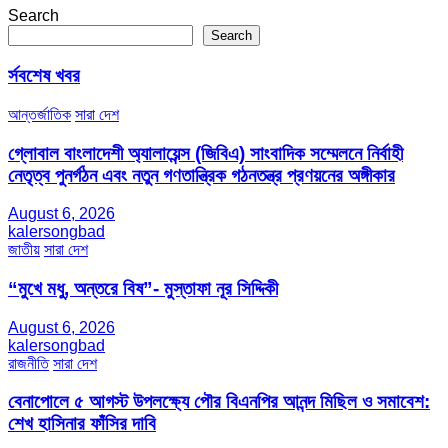
Search
Search
র্সবশেষ খবর
আন্তর্জাতিক
সারা দেশ
গ্লোবাল বাংলাদেশী অ্যালায়েন্স (জিবিএ) সাংবাদিক সম্মেলনে নির্বাহী
নেতৃত্ব পুনর্গঠন এবং নতুন গণতান্ত্রিক গঠনতন্ত্র প্রণয়নের অঙ্গীকার
August 6, 2026
kalersongbad
জাতীয়
সারা দেশ
“মুখে মধু, অন্তরে বিষ”- মুস্তাফা নূর সিদ্দিকী
August 6, 2026
kalersongbad
রাজনীতি
সারা দেশ
বেনাপোলে ৫ আগস্ট উপলক্ষ্যে পৌর বিএনপির আনন্দ মিছিল ও সমাবেশ:
শেখ হাসিনার ফাঁসির দাবি