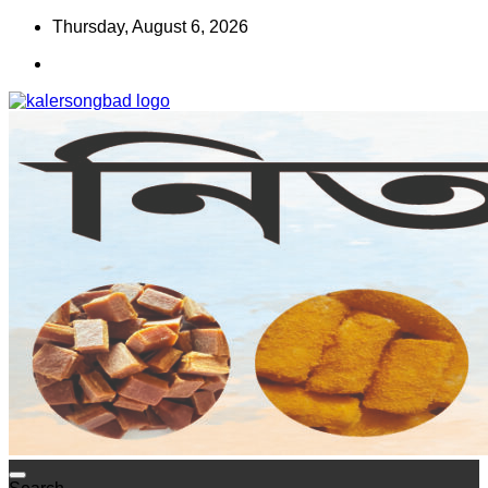
Skip
Thursday, August 6, 2026
to
content
www.kalersongbad.com
কালের সংবাদ