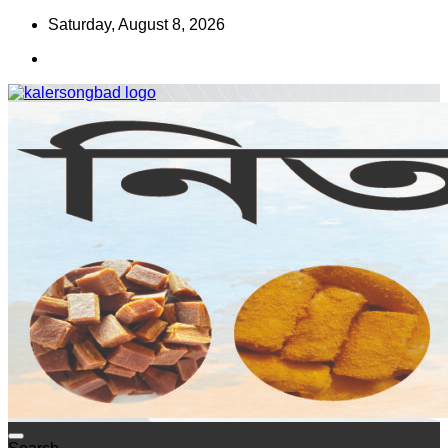
Skip
Saturday, August 8, 2026
to
content
www.kalersongbad.com
কালের সংবাদ