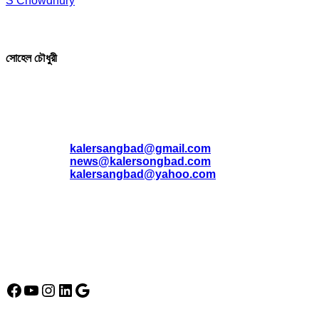
S Chowdhury
সম্পাদক ও প্রকাশক
সোহেল চৌধুরী
যোগাযোগ
* ই-মেইল:
*
kalersangbad@gmail.com
*
news@kalersongbad.com
*
kalersangbad@yahoo.com
*
ফোন: 02-48952778
*
মোবাইল : 01842-192270
*
হাউস# ৩২, সড়ক# ৬/বি, সেক্টর# ১২, উত্তরা, ঢাকা-১২৩০, বাংলাদেশ।
Social Media Icon
Facebook
YouTube
Instagram
LinkedIn
Google