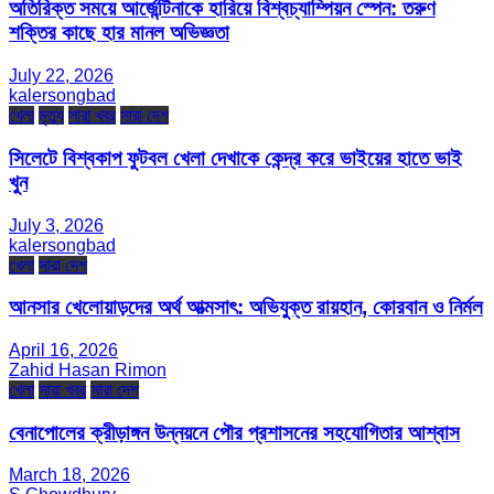
অতিরিক্ত সময়ে আর্জেন্টিনাকে হারিয়ে বিশ্বচ্যাম্পিয়ন স্পেন: তরুণ
শক্তির কাছে হার মানল অভিজ্ঞতা
July 22, 2026
kalersongbad
খেলা
মৃত্যু
সারা খবর
সারা দেশ
সিলেটে বিশ্বকাপ ফুটবল খেলা দেখাকে কেন্দ্র করে ভাইয়ের হাতে ভাই
খুন
July 3, 2026
kalersongbad
খেলা
সারা দেশ
আনসার খেলোয়াড়দের অর্থ আত্মসাৎ: অভিযুক্ত রায়হান, কোরবান ও নির্মল
April 16, 2026
Zahid Hasan Rimon
খেলা
সারা খবর
সারা দেশ
বেনাপোলের ক্রীড়াঙ্গন উন্নয়নে পৌর প্রশাসনের সহযোগিতার আশ্বাস
March 18, 2026