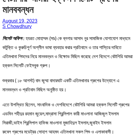
মানববন্ধন
August 19, 2023
S Chowdhury
সিলেট অফিস :
হযরত মোহাম্মদ (সাঃ) কে ব্লগার আসাদ নুর সামাজিক যোগাযোগ মাধ্যমে
কটুক্তি ও কুরুচিপূর্ণ অশ্লীল ভাষা ব্যবহার করার প্রতিবাদে ও তার শাস্তির দাবিতে
এতিমখানা শিশুদের নিয়ে মানববন্ধন ও বিক্ষোভ মিছিল করেছে দেশ বিদেশে বেটাগিরি আমরা
হক্কল সিলেটি ফেইসবুক গ্রুপ।
শুক্রবার ( ১৮ আগস্ট) বাদ জুম্মা বাদারঘাট একটি এতিমখানার গ্রুপের উদ্যােগে এ
মানববন্ধন ও প্রতিবাদ মিছিল অনুষ্ঠিত হয়।
এতে উপস্থিত ছিলেন, সাংবাদিক ও দেশবিদেশে বেটাগিরি আমরা হক্কল সিলেটি গ্রুপের
এডমিন শহীদুর রহমান জুয়েল,মাদ্রাসা প্রিন্সিপাল কারী মাওলানা আজিজুল ইসলাম
সিরাজী,ভাইস প্রিন্সিপাল হাফিজ মাওলানা মুজাহিদুল ইসলাম,জুবাইদ ইসলাম
রুবেল গ্রুপের মডেট্রর সোহাগ আহমদ এতিমখানা সকল শিশু ও এলাকাবাসী।