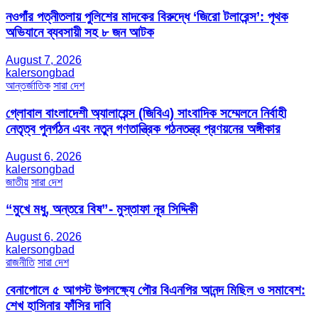
নওগাঁর পত্নীতলায় পুলিশের মাদকের বিরুদ্ধে ‘জিরো টলারেন্স’: পৃথক
অভিযানে ব্যবসায়ী সহ ৮ জন আটক
August 7, 2026
kalersongbad
আন্তর্জাতিক
সারা দেশ
গ্লোবাল বাংলাদেশী অ্যালায়েন্স (জিবিএ) সাংবাদিক সম্মেলনে নির্বাহী
নেতৃত্ব পুনর্গঠন এবং নতুন গণতান্ত্রিক গঠনতন্ত্র প্রণয়নের অঙ্গীকার
August 6, 2026
kalersongbad
জাতীয়
সারা দেশ
“মুখে মধু, অন্তরে বিষ”- মুস্তাফা নূর সিদ্দিকী
August 6, 2026
kalersongbad
রাজনীতি
সারা দেশ
বেনাপোলে ৫ আগস্ট উপলক্ষ্যে পৌর বিএনপির আনন্দ মিছিল ও সমাবেশ:
শেখ হাসিনার ফাঁসির দাবি