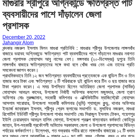
মাগুরার শ্রীপুরে অগ্নিকান্ডে ক্ষতিগ্রস্ত পাট
ব্যবসায়ীদের পাশে দাঁড়ালেন জেলা
প্রশাসক
December 20, 2022
Jahangir Alom
খন্দকার নজরুল ইসলাম মিলন মাগুরা প্রতিনিধি : মাগুরার শ্রীপুর উপজেলার লাঙ্গলবাঁধ
বাজারে ভয়াবহ অগ্নিকান্ডে ক্ষতিগ্রস্ত পাট ব্যবসায়ীদের পাশে দাঁড়ালেন মাগুরার নবাগত
জেলা প্রশাসক মোহাম্মাদ আবু নাসের বেগ। মঙ্গলবার (২০-ডিসেম্বর) দুপুরে তিনি
লাঙ্গলবাঁধ বাজারে ক্ষতিগ্রস্তদের সঙ্গে কথা বলে খোঁজ খবর নেন এবং তাদের প্রতি
সমবেদনা জ্ঞাপন করেন।
প্রাথমিকভাবে তিনি ১২ জন ক্ষতিগ্রস্ত ব্যবসায়ীদের প্রত্যেককে এক বান্ডিল টিন ও তিন
হাজার করে টাকা এবং ক্ষতিগ্রস্ত ২ টি পরিবারকে দুই বান্ডিল করে টিন ও ছয় হাজার করে
টাকা প্রদান করেন। এ সময় উপস্থিত ছিলেন অতিরিক্ত জেলা প্রশাসক (সার্বিক)
মোহাম্মাদ আবদুল কাদের, উপজেলা নির্বাহী অফিসার কমলেশ মজুমদার, জেলা ত্রাণ
অফিসার মোঃ নুরুজ্জামান, সহকারী কমিশনার ও এক্সিকিউটিভ ম্যাজিস্ট্রেট মোহাম্মদ
আসলাম সারোয়ার, উপজেলা সহকারী কমিশনার (ভূমি) শ্যামানন্দ কুন্ডু, থানার অফিসার
ইনচার্জ জাব্বারুল ইসলাম, শ্রীপুর প্রেস ক্লাবের সভাপতি ড. মুসাফির নজরুল, মাগুরা
রিপোর্টার্স ইউনিটি শ্রীপুর উপজেলা শাখার সভাপতি মোঃ সিরাজুল ইসলাম টোকন, গয়েশপুর
ইউপি চেয়ারম্যান আবদুল হালিম মোল্যা, উপজেলা প্রকল্প বাস্তবায়ন কর্মকর্তা কোহিনুর
জাহান, উপ-সহকারী প্রকৌশলী অমিতাভ সরকারসহ জেলা ও উপজেলা প্রশাসনের বিভিন্ন
পর্যায়ের কর্মকর্তাগণ। উল্লেখ্য, গত শুক্রবার গভীর রাতে লাঙ্গলবাঁধ বাজারের ১২ টি গুদাম
ঘরে আগুন লেগে আনুমানিক ৬ হাজার ৬৫০ মণ পাট, মসুর, পেঁয়াজ, রসুন ও ধান পুড়ে