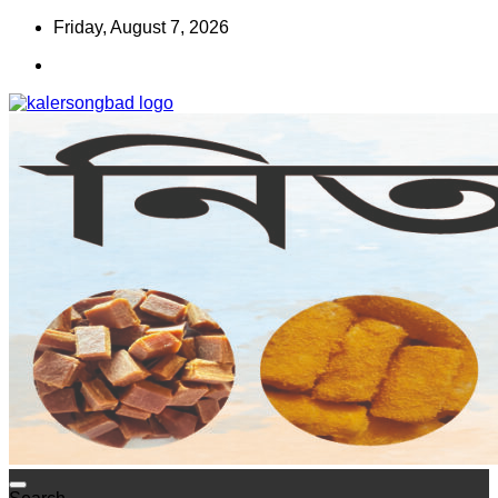
Skip
Friday, August 7, 2026
to
content
www.kalersongbad.com
কালের সংবাদ