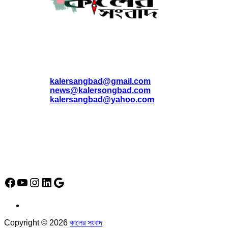
যোগাযোগ
* ই-মেইল:
*
kalersangbad@gmail.com
*
news@kalersongbad.com
*
kalersangbad@yahoo.com
*
ফোন: 02-48952778
*
মোবাইল : 01842-192270
*
হাউস# ৩২, সড়ক# ৬/বি, সেক্টর# ১২, উত্তরা, ঢাকা-১২৩০, বাংলাদেশ।
Social Media Icon
Facebook
YouTube
Instagram
LinkedIn
Google
Copyright © 2026
কালের সংবাদ