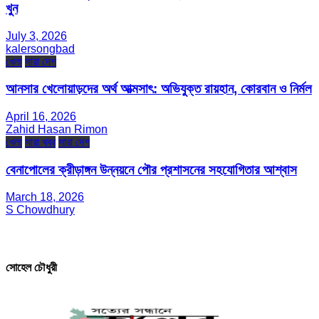
খুন
July 3, 2026
kalersongbad
খেলা
সারা দেশ
আনসার খেলোয়াড়দের অর্থ আত্মসাৎ: অভিযুক্ত রায়হান, কোরবান ও নির্মল
April 16, 2026
Zahid Hasan Rimon
খেলা
সারা খবর
সারা দেশ
বেনাপোলের ক্রীড়াঙ্গন উন্নয়নে পৌর প্রশাসনের সহযোগিতার আশ্বাস
March 18, 2026
S Chowdhury
সম্পাদক ও প্রকাশক
সোহেল চৌধুরী