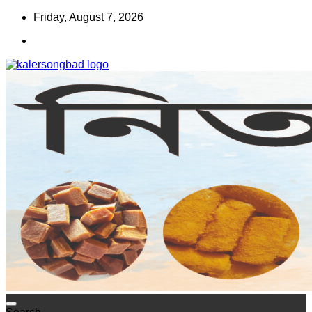
Skip
Friday, August 7, 2026
to
content
www.kalersongbad.com
কালের সংবাদ