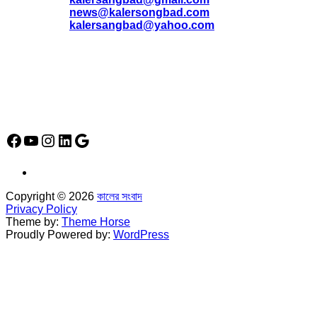
*
news@kalersongbad.com
*
kalersangbad@yahoo.com
*
ফোন: 02-48952778
*
মোবাইল : 01842-192270
*
হাউস# ৩২, সড়ক# ৬/বি, সেক্টর# ১২, উত্তরা, ঢাকা-১২৩০, বাংলাদেশ।
Social Media Icon
Facebook
YouTube
Instagram
LinkedIn
Google
Copyright © 2026
কালের সংবাদ
Privacy Policy
Theme by:
Theme Horse
Proudly Powered by:
WordPress