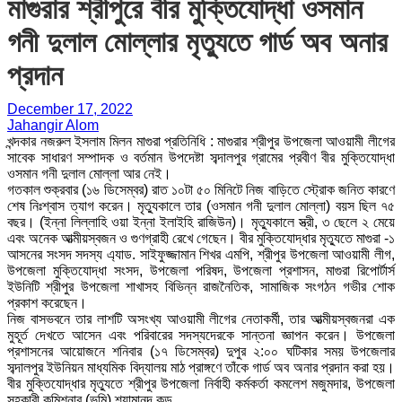
মাগুরার শ্রীপুরে বীর মুক্তিযোদ্ধা ওসমান
গনী দুলাল মোল্লার মৃত্যুতে গার্ড অব অনার
প্রদান
December 17, 2022
Jahangir Alom
খন্দকার নজরুল ইসলাম মিলন মাগুরা প্রতিনিধি : মাগুরার শ্রীপুর উপজেলা আওয়ামী লীগের
সাবেক সাধারণ সম্পাদক ও বর্তমান উপদেষ্টা সব্দালপুর গ্রামের প্রবীণ বীর মুক্তিযোদ্ধা
ওসমান গনী দুলাল মোল্লা আর নেই।
গতকাল শুক্রবার (১৬ ডিসেম্বর) রাত ১০টা ৫০ মিনিটে নিজ বাড়িতে স্ট্রোক জনিত কারণে
শেষ নিঃশ্বাস ত্যাগ করেন। মৃত্যুকালে তার (ওসমান গনী দুলাল মোল্লা) বয়স ছিল ৭৫
বছর। (ইন্না লিল্লাহি ওয়া ইন্না ইলাইহি রাজিউন)। মৃত্যুকালে স্ত্রী, ৩ ছেলে ২ মেয়ে
এবং অনেক আত্মীয়স্বজন ও গুণগ্রাহী রেখে গেছেন। বীর মুক্তিযোদ্ধার মৃত্যুতে মাগুরা -১
আসনের সংসদ সদস্য এ্যাড. সাইফুজ্জামান শিখর এমপি, শ্রীপুর উপজেলা আওয়ামী লীগ,
উপজেলা মুক্তিযোদ্ধা সংসদ, উপজেলা পরিষদ, উপজেলা প্রশাসন, মাগুরা রিপোর্টার্স
ইউনিটি শ্রীপুর উপজেলা শাখাসহ বিভিন্ন রাজনৈতিক, সামাজিক সংগঠন গভীর শোক
প্রকাশ করেছেন।
নিজ বাসভবনে তার লাশটি অসংখ্য আওয়ামী লীগের নেতাকর্মী, তার আত্মীয়স্বজনরা এক
মুহূর্ত দেখতে আসেন এবং পরিবারের সদস্যদেরকে সান্তনা জ্ঞাপন করেন। উপজেলা
প্রশাসনের আয়োজনে শনিবার (১৭ ডিসেম্বর) দুপুর ২:০০ ঘটিকার সময় উপজেলার
সব্দালপুর ইউনিয়ন মাধ্যমিক বিদ্যালয় মাঠ প্রাঙ্গণে তাঁকে গার্ড অব অনার প্রদান করা হয়।
বীর মুক্তিযোদ্ধার মৃত্যুতে শ্রীপুর উপজেলা নির্বাহী কর্মকর্তা কমলেশ মজুমদার, উপজেলা
সহকারী কমিশনার (ভূমি) শ্যামানন্দ কুন্ডু,