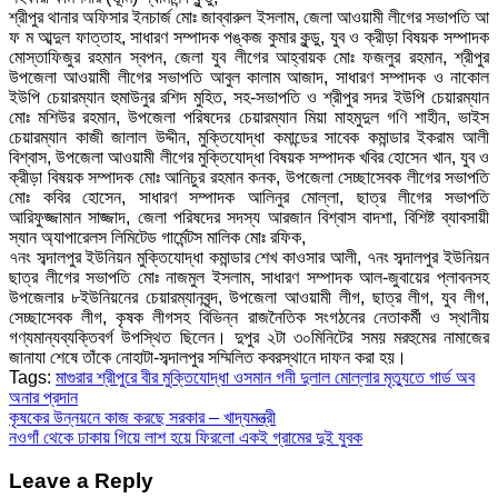
শ্রীপুর থানার অফিসার ইনচার্জ মোঃ জাব্বারুল ইসলাম, জেলা আওয়ামী লীগের সভাপতি আ
ফ ম আব্দুল ফাত্তাহ, সাধারণ সম্পাদক পঙ্কজ কুমার কুন্ডু, যুব ও ক্রীড়া বিষয়ক সম্পাদক
মোস্তাফিজুর রহমান স্বপন, জেলা যুব লীগের আহ্বায়ক মোঃ ফজলুর রহমান, শ্রীপুর
উপজেলা আওয়ামী লীগের সভাপতি আবুল কালাম আজাদ, সাধারণ সম্পাদক ও নাকোল
ইউপি চেয়ারম্যান হুমাউনুর রশিদ মুহিত, সহ-সভাপতি ও শ্রীপুর সদর ইউপি চেয়ারম্যান
মোঃ মশিউর রহমান, উপজেলা পরিষদের চেয়ারম্যান মিয়া মাহমুদুল গণি শাহীন, ভাইস
চেয়ারম্যান কাজী জালাল উদ্দীন, মুক্তিযোদ্ধা কমান্ডের সাবেক কমান্ডার ইকরাম আলী
বিশ্বাস, উপজেলা আওয়ামী লীগের মুক্তিযোদ্ধা বিষয়ক সম্পাদক খবির হোসেন খান, যুব ও
ক্রীড়া বিষয়ক সম্পাদক মোঃ আনিচুর রহমান কনক, উপজেলা সেচ্ছাসেবক লীগের সভাপতি
মোঃ কবির হোসেন, সাধারণ সম্পাদক আলিনুর মোল্লা, ছাত্র লীগের সভাপতি
আরিফুজ্জামান সাজ্জাদ, জেলা পরিষদের সদস্য আরজান বিশ্বাস বাদশা, বিশিষ্ট ব্যাবসায়ী
স্যান অ্যাপারেলস লিমিটেড গার্মেন্টস মালিক মোঃ রফিক,
৭নং সব্দালপুর ইউনিয়ন মুক্তিযোদ্ধা কমান্ডার শেখ কাওসার আলী, ৭নং সব্দালপুর ইউনিয়ন
ছাত্র লীগের সভাপতি মোঃ নাজমুল ইসলাম, সাধারণ সম্পাদক আল-জুবায়ের প্লাবনসহ
উপজেলার ৮ইউনিয়নের চেয়ারম্যানবৃন্দ, উপজেলা আওয়ামী লীগ, ছাত্র লীগ, যুব লীগ,
সেচ্ছাসেবক লীগ, কৃষক লীগসহ বিভিন্ন রাজনৈতিক সংগঠনের নেতাকর্মী ও স্থানীয়
গণ্যমান্যব্যক্তিবর্গ উপস্থিত ছিলেন। দুপুর ২টা ৩০মিনিটের সময় মরহুমের নামাজের
জানাযা শেষে তাঁকে নোহাটা-সব্দালপুর সম্মিলিত কবরস্থানে দাফন করা হয়।
Tags:
মাগুরার শ্রীপুরে বীর মুক্তিযোদ্ধা ওসমান গনী দুলাল মোল্লার মৃত্যুতে গার্ড অব
অনার প্রদান
Post
কৃষকের উন্নয়নে কাজ করছে সরকার – খাদ্যমন্ত্রী
নওগাঁ থেকে ঢাকায় গিয়ে লাশ হয়ে ফিরলো একই গ্রামের দুই যুবক
navigation
Leave a Reply