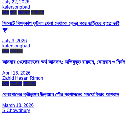
July 22, 2026
kalersongbad
খেলা
মৃত্যু
সারা খবর
সারা দেশ
সিলেটে বিশ্বকাপ ফুটবল খেলা দেখাকে কেন্দ্র করে ভাইয়ের হাতে ভাই
খুন
July 3, 2026
kalersongbad
খেলা
সারা দেশ
আনসার খেলোয়াড়দের অর্থ আত্মসাৎ: অভিযুক্ত রায়হান, কোরবান ও নির্মল
April 16, 2026
Zahid Hasan Rimon
খেলা
সারা খবর
সারা দেশ
বেনাপোলের ক্রীড়াঙ্গন উন্নয়নে পৌর প্রশাসনের সহযোগিতার আশ্বাস
March 18, 2026
S Chowdhury
সম্পাদক ও প্রকাশক