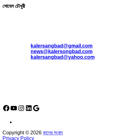
সোহেল চৌধুরী
যোগাযোগ
* ই-মেইল:
*
kalersangbad@gmail.com
*
news@kalersongbad.com
*
kalersangbad@yahoo.com
*
ফোন: 02-48952778
*
মোবাইল : 01842-192270
*
হাউস# ৩২, সড়ক# ৬/বি, সেক্টর# ১২, উত্তরা, ঢাকা-১২৩০, বাংলাদেশ।
Social Media Icon
Facebook
YouTube
Instagram
LinkedIn
Google
Copyright © 2026
কালের সংবাদ
Privacy Policy