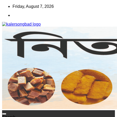
Skip
Friday, August 7, 2026
to
content
www.kalersongbad.com
কালের সংবাদ