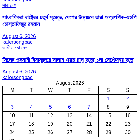
সারা দেশ
সাংবাদিকরা রাষ্ট্রের চতুর্থ স্তম্ভ, দেশের উন্নয়নে তারা অগ্রপথিক-এমপি
মোস্তাফিজুর রহমান
August 6, 2026
kalersongbad
জাতীয়
সারা দেশ
সিলেট ওসমানী বিমানবন্দরে সালাম এয়ার চালু হচ্ছে ১লা সেপ্টেম্বর হতে
August 6, 2026
kalersongbad
August 2026
M
T
W
T
F
S
S
1
2
3
4
5
6
7
8
9
10
11
12
13
14
15
16
17
18
19
20
21
22
23
24
25
26
27
28
29
30