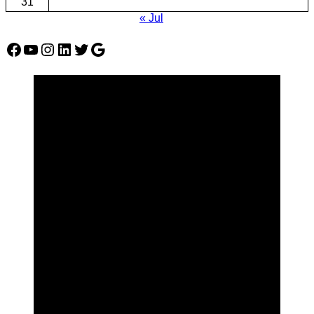
31
« Jul
Facebook
YouTube
Instagram
LinkedIn
Twitter
Google