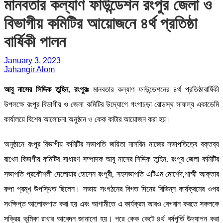
মানবতার কল্যাণ ফাউন্ডেশন রংপুর জেলা ও
বিভাগীয় কমিটির আয়োজনে ৪র্থ প্রতিষ্ঠা
বার্ষিকী পালন
January 3, 2023
Jahangir Alom
আবু নাসের সিদ্দিক তুহিন, রংপুরঃ
মানবতার কল্যাণ ফাউন্ডেশনের ৪র্থ প্রতিষ্ঠাবার্ষিকী
উপলক্ষে রংপুর বিভাগীয় ও জেলা কমিটির উদ্যোগে গংগাচড়া রোডস্থ সাফল্য একাডেমি
কার্যালয়ে বিশেষ আলোচনা অনুষ্ঠান ও কেক কাটার আয়োজন করা হয়।
অনুষ্ঠানে রংপুর বিভাগীয় কমিটির সভাপতি জয়িতা নাসরিন নাজের সভাপতিত্বে বক্তব্য
রাখেন বিভাগীয় কমিটির সাধারণ সম্পাদক আবু নাসের সিদ্দিক তুহিন, রংপুর জেলা কমিটির
সভাপতি প্রকৌশলী দেলোয়ার হোসেন রংপুরী, সহসভাপতি এটিএম মোর্শেদ,শাম্মী আক্তার
রুপা প্রমূখ উপস্থিত ছিলেন। সভায় সংগঠনের বিগত দিনের বিভিন্ন কার্যক্রমের ওপর
সংক্ষিপ্ত আলোকপাত করা হয় এবং আগামীতে এ কার্যক্রম আরও বেগবান করতে সকলকে
সক্রিয় ভূমিকা রাখার আবেদন জানানো হয়। পরে কেক কেটে ৪র্থ বর্ষপূর্তি উদযাপন করা