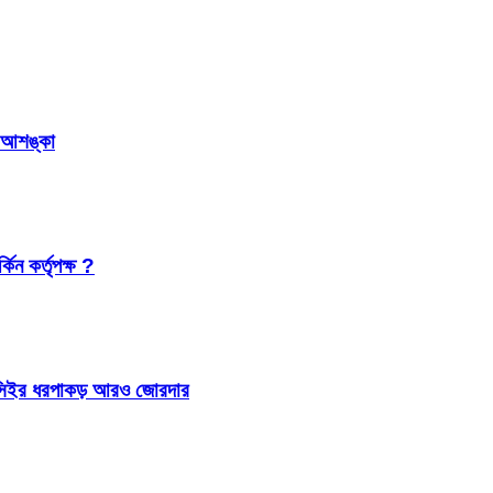
র আশঙ্কা
কিন কর্তৃপক্ষ ?
 আইসিইর ধরপাকড় আরও জোরদার