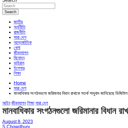
Search
Search
জাতীয়
অর্থনীতি
রাজনীতি
সারা দেশ
আন্তর্জাতিক
খেলা
জীবনযাপন
বিনোদন
ভাইরাস
ইপেপার
শিক্ষা
Home
সারা দেশ
মানবাধিকার সংগঠনগুলো জরিমানার বিধান রাখাকে সতর্ক সাধুবাদ জানিয়েছে ডিজিট
আইন
জীবনযাপন
শিক্ষা
সারা দেশ
মানবাধিকার সংগঠনগুলো জরিমানার বিধান রাখ
August 8, 2023
S Chowdhury