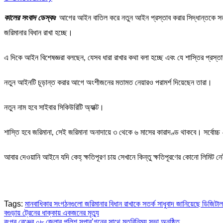
কালের সংবাদ ডেস্কঃ
আগের আইন বাতিল করে নতুন আইন প্রস্তাব করার সিদ্ধান্তকে সতর্
জরিমানার বিধান রাখা হচ্ছে।
এ দিকে আইন বিশেষজ্ঞরা বলছেন, যেসব ধারা রাখার কথা বলা হচ্ছে এবং যে শাস্তির প্রস্
নতুন আইনটি চূড়ান্ত করার আগে অংশীজনের মতামত নেয়ারও পরামর্শ দিয়েছেন তারা।
নতুন নাম হবে সাইবার সিকিউরিটি অ্যাক্ট।
শাস্তি হবে জরিমানা, সেই জরিমানা অনাদায়ে ৩ থেকে ৬ মাসের কারাদণ্ড থাকবে। সর্বোচ্চ
আবার দেওয়ানি আইনে যদি কেহ্ ক্ষতিপূরণ চায় সেখানে কিন্তু ক্ষতিপূরণের কোনো লিমিট
Tags:
মানবাধিকার সংগঠনগুলো জরিমানার বিধান রাখাকে সতর্ক সাধুবাদ জানিয়েছে ডিজিট
Post
বগুড়ায় ট্রেনের ধাক্কায় একজনের মৃত্যু
রংপুর রেঞ্জের ০৮ জেলার পুলিশ সুপার’গনের সাথে মতবিনিময় সভা অনুষ্ঠিত