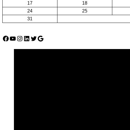
17
18
24
25
31
Facebook
YouTube
Instagram
LinkedIn
Twitter
Google