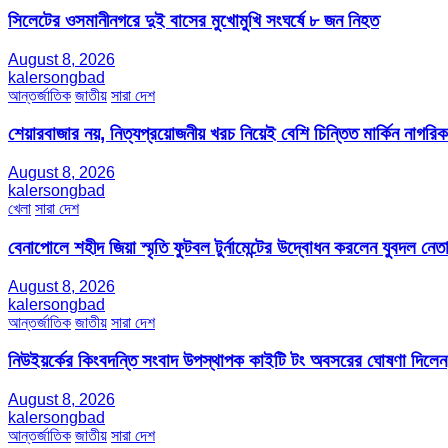
সিলেটের ওসমানীনগরে দুই বাসের মুখোমুখি সংঘর্ষে ৮ জন নিহত
August 8, 2026
kalersongbad
আন্তর্জাতিক
জাতীয়
সারা দেশ
শেয়ারবাজার নয়, নিত্যপ্রয়োজনীয় খরচ নিয়েই বেশি চিন্তিত মার্কিন নাগরিক
August 8, 2026
kalersongbad
খেলা
সারা দেশ
বেনাপোলে শহীদ জিয়া স্মৃতি ফুটবল টুর্নামেন্টের উদ্বোধন করলেন যুবদল নেতা
August 8, 2026
kalersongbad
আন্তর্জাতিক
জাতীয়
সারা দেশ
নিউইয়র্কের কিংবদন্তি সংবাদ উপস্থাপক কাইটি টং অবসরের ঘোষণা দিলেন
August 8, 2026
kalersongbad
আন্তর্জাতিক
জাতীয়
সারা দেশ