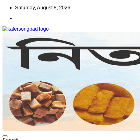
Skip
Saturday, August 8, 2026
to
content
www.kalersongbad.com
কালের সংবাদ