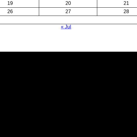
19
20
21
26
27
28
« Jul